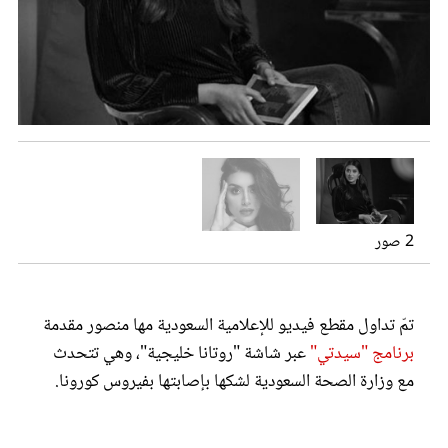
عروس سيدتي
2 صور
مجلة سيدتي
تمّ تداول مقطع فيديو للإعلامية السعودية مها منصور مقدمة
برنامج "سيدتي"
عبر شاشة "روتانا خليجية"، وهي تتحدث
غلاف رفمي
مع وزارة الصحة السعودية لشكها بإصابتها بفيروس كورونا.