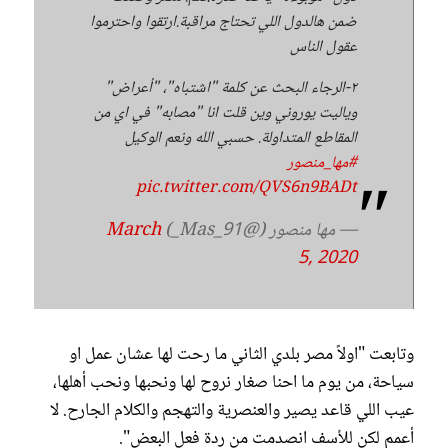
ضمن هالدول اللي تحتاج مراقبة.ارتقوا واحترموا
عقول الناس
٢-الرجاء البحث عن كلمة "اشتباه"، "أعراض"
وياليت يوروني وين قلت انا "مصابه" في اي من
المقاطع المتداولة. حسبي الله ونعم الوكيل
#مها_منصور
pic.twitter.com/QVS6n9BADt
— مها منصور (@Mas_91_)
March
5, 2020
وتابعت "اولاً مصر بلدي الثاني ما رحت لها عشان عمل او
سياحة، من يوم ما احنا صغار نروح لها ونحبها ونحب أهلها،
عيب اللي قاعد يصير والعنصرية والتهجم والكلام الجارح. لا
أعمم لكن للأسف انصدمت من ردة فعل البعض".