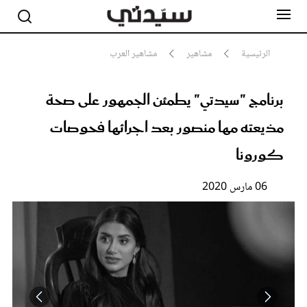
الرئيسية
مشاهير
مشاهير العرب
برنامج "سيدتي" يطمئن الجمهور على صحة
مشاهير
أناقة
مذيعته مها منصور بعد اجرائها فحوصات
جمال
صحة ورشاقة
كورونا
سيدتي وطفلك
لايف ستايل
06 مارس 2020
بلس+
فيديو
مطبخ سيدتي
مقالات الرأي
ستايل
تقارير