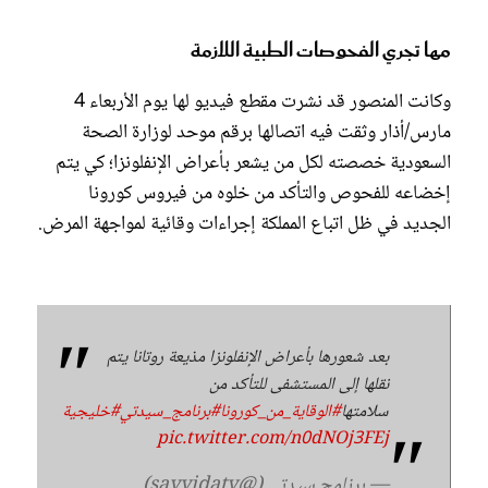
مها تجري الفحوصات الطبية اللازمة
وكانت المنصور قد نشرت مقطع فيديو لها يوم الأربعاء 4
مارس/أذار وثقت فيه اتصالها برقم موحد لوزارة الصحة
السعودية خصصته لكل من يشعر بأعراض الإنفلونزا؛ كي يتم
إخضاعه للفحوص والتأكد من خلوه من فيروس كورونا
الجديد في ظل اتباع المملكة إجراءات وقائية لمواجهة المرض.
بعد شعورها بأعراض الإنفلونزا مذيعة روتانا يتم
نقلها إلى المستشفى للتأكد من
سلامتها
#الوقاية_من_كورونا
#برنامج_سيدتي
#خليجية
pic.twitter.com/n0dNOj3FEj
— برنامج سيدتي (@sayyidaty)