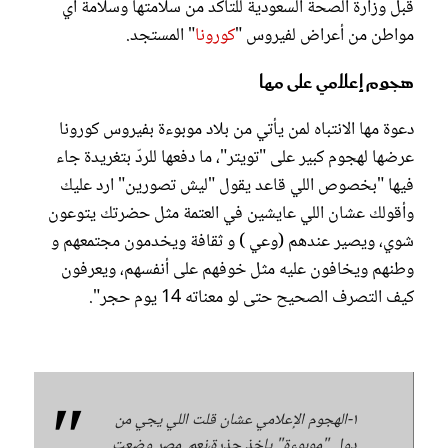
قبل وزارة الصحة السعودية للتأكد من سلامتها وسلامة أي
مواطن من أعراض لفيروس "
كورونا
" المستجد.
هجوم إعلامي على مها
دعوة مها الانتباه لمن يأتي من بلاد موبوءة بفيروس كورونا
عرضها لهجوم كبير على "تويتر"، ما دفعها للردّ بتغريدة جاء
فيها "بخصوص اللي قاعد يقول "ليش تصورين" ارد عليك
وأقولك عشان اللي عايشين في العتمة مثل حضرتك يتوعون
شوي، ويصير عندهم (وعي ) و ثقافة ويخدمون مجتمعهم و
وطنهم ويخافون عليه مثل خوفهم على أنفسهم، ويعرفون
كيف التصرف الصحيح حتى لو معناته 14 يوم حجر".
١-الهجوم الإعلامي عشان قلت اللي يجي من
دول "موبوءة" ياخذ حذرة،نعم. مصر وضعت