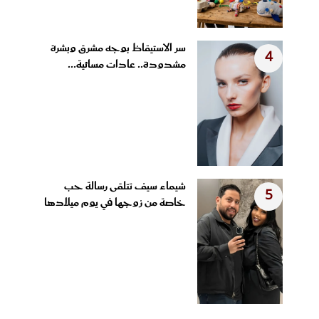
سر الاستيقاظ بوجه مشرق وبشرة
4
مشدودة.. عادات مسائية...
شيماء سيف تتلقى رسالة حب
5
خاصة من زوجها في يوم ميلادها