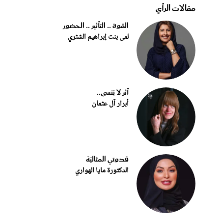
مقالات الرأي
القوة .. التأثير .. الحضور
لمى بنت إبراهيم الشثري
أثر لا يُنسى..
أبرار آل عثمان
قدوتي المثاليّة
الدكتورة مايا الهواري