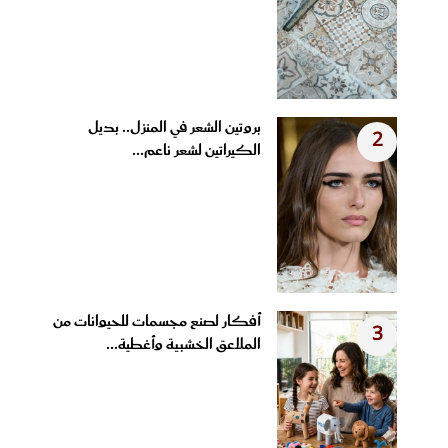
بروتين الشعر في المنزل.. بديل
2
الكيراتين لشعر ناعم...
أفكار لصنع مجسمات للحيوانات من
3
الملاعق الخشبية وأغطية...