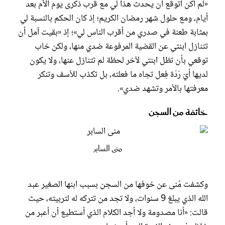
«لم أكن أتوقع أن يحدث هذا لي مع قُرب ذكرى يوم الأم بعد
أيام، ومع حلول شهر رمضان الكريم؛ إذ كان الحكم بالنسبة لي
بمثابة طعنة في صدري من أقرب الناس لي»؛ إذ «بقيت آمل أن
تتنازل ابنتي عن القضية المرفوعة ضدي منها، ولكن خاب
توقعي بأن تظل ابنتي لآخر لحظة لم تتنازل عنها، ولا يكون
لديها أيّ رَدّة فِعل تجاه ما فعلته، بل تكذب للأسف وتنكر
معرفتها بالأمر وتشهد ضدي».
خائفة من السجن
منى السابر
وكشفت مُنى عن خوفها من السجن بسبب ابنها الصغير عبد
الله الذي يبلغ 9 سنوات، ولا تجد من تتركه له لتربيته، حيث
قالت: «أنا مصدومة ولا أجد الكلام الذي أستطيع أن أعبر من