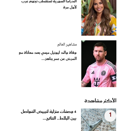
الدراما السورية تستقطب نجوم عرب
لأول مرة
مشاهير العالم
وفاة والد ليونيل ميسي بعد معاناة مع
المرض عن عمرٍ يناهز...
الأكثر مشاهدة
4 وصفات منزلية لتبييض الفواصل
1
بين البلاط.. النتائج...