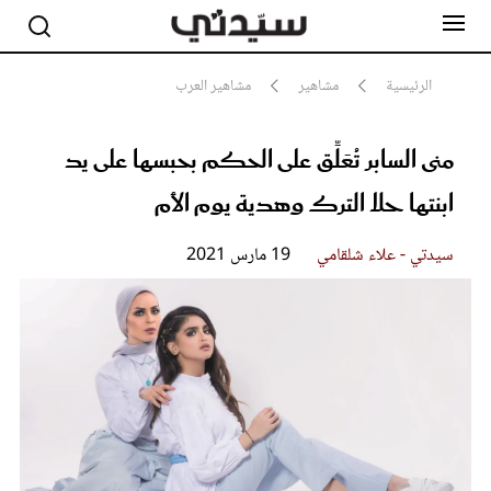
الرئيسية
مشاهير
مشاهير العرب
منى السابر تُعَلِّق على الحكم بحبسها على يد
مشاهير
أناقة
ابنتها حلا الترك وهدية يوم الأم
جمال
صحة ورشاقة
سيدتي وطفلك
سيدتي - علاء شلقامي
19 مارس 2021
لايف ستايل
بلس+
فيديو
مطبخ سيدتي
مقالات الرأي
ستايل
تقارير