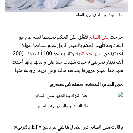
عروس سيدتي
حلا الترك ووالدتها منى السابر
خرجت
منى السابر
لتُعَلِّق على الحكم بحبسها لمدة عام مع
النفاذ بعد تأييد الحكم بالحبس لأجل عدم سدادها أموالاً
أخذتها من ابنتها
حلا الترك
وتقدر بنحو 100 ألف دولار (200
ألف دينار بحريني)، حيث شَهِدَت حلا على والدتها بأنّها أخذت
منها هذا المبلغ لمرورها بضائقة مالية وهي تريد إرجاعه منها.
منى السابر: الحكم طعنة في صدري
مجلة سيدتي
غلاف رفمي
حلا الترك ووالدتها منى السابر
وقالت منى السابر عبر اتصال هاتفي ببرنامج « ET بالعربي»: