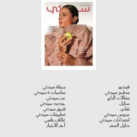
فيديو
مجلة سيدتي
مطبخ سيدتي
مناسبات X سيدتي
مقالات الرأي
عن سيدتي
ستايل
جديد سيدتي
تقارير
فريق سيدتي
عروس سيدتي
تطبيقات سيدتي
اصدارات سيدتي
غلاف رقمي
دليل السفر
آخر الأخبار