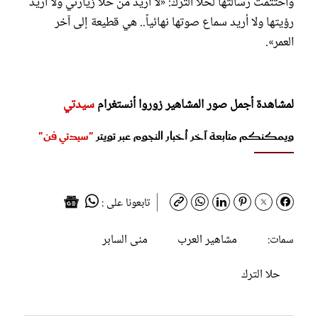
واختتمت رسالتها لحلا الترك: «لا أريد من حلا زيارتي ولا أريد
رؤيتها ولا أريد سماع صوتها نهائياً.. هي قطيعة إلى آخر
العمر».
لمشاهدة أجمل صور المشاهير زوروا أنستغرام
سيدتي
ويمكنكم متابعة آخر أخبار النجوم عبر تويتر
"سيدتي فن"
تابعونا على :
مشاهير العرب
منى السابر
سمات:
حلا الترك