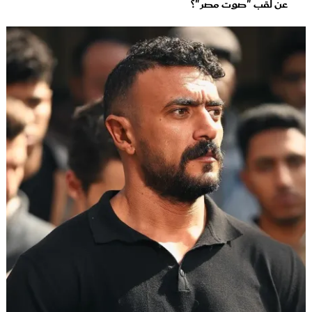
عن لقب "صوت مصر"؟