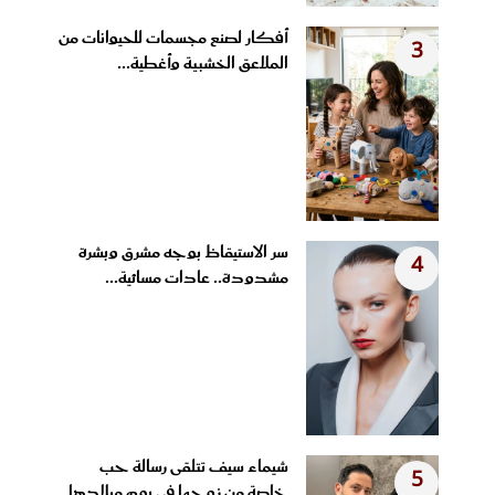
أفكار لصنع مجسمات للحيوانات من
3
الملاعق الخشبية وأغطية...
سر الاستيقاظ بوجه مشرق وبشرة
4
مشدودة.. عادات مسائية...
شيماء سيف تتلقى رسالة حب
5
خاصة من زوجها في يوم ميلادها