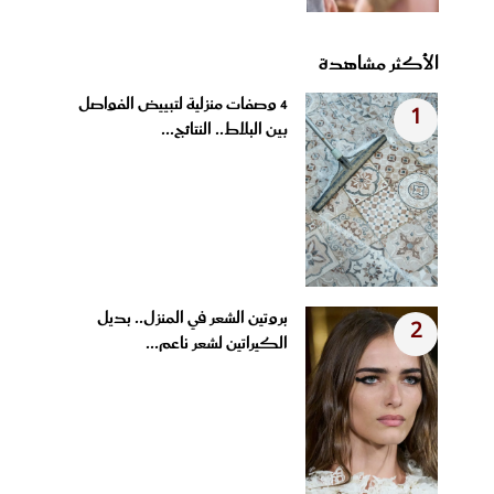
الأكثر مشاهدة
4 وصفات منزلية لتبييض الفواصل
1
بين البلاط.. النتائج...
بروتين الشعر في المنزل.. بديل
2
الكيراتين لشعر ناعم...