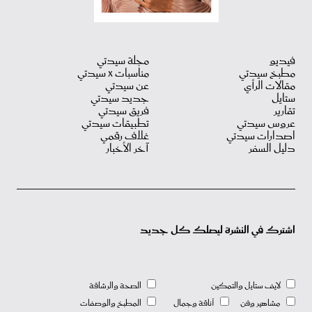
فيديو
مجلة سيدتي
مطبخ سيدتي
مناسبات X سيدتي
مقالات الرأي
عن سيدتي
ستايل
جديد سيدتي
تقارير
فريق سيدتي
عروس سيدتي
تطبيقات سيدتي
اصدارات سيدتي
غلاف رقمي
دليل السفر
آخر الأخبار
اشترك في النشرة ليصلك كل جديد
لايف ستايل والتمكين
الصحة والرشاقة
مشاهير وفن
أناقة وجمال
المطبخ والوصفات