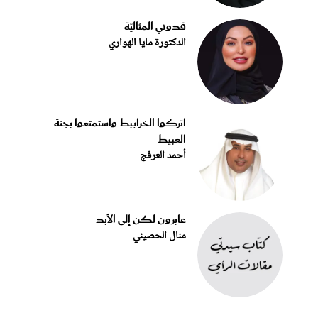
قدوتي المثاليّة
الدكتورة مايا الهواري
اتركوا الخرابيط واستمتعوا بجنة
العبيط
أحمد العرفج
عابرون لكن إلى الأبد
منال الحصيني