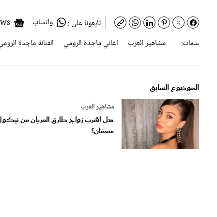
واتساب
Google News
تابعونا على :
سمات:
مشاهير العرب
اغاني ماجدة الرومي
الفنانة ماجدة الرومي
الموضوع السابق
مشاهير العرب
هل اقترب زواج طارق العريان من نيكو
سعفان؟