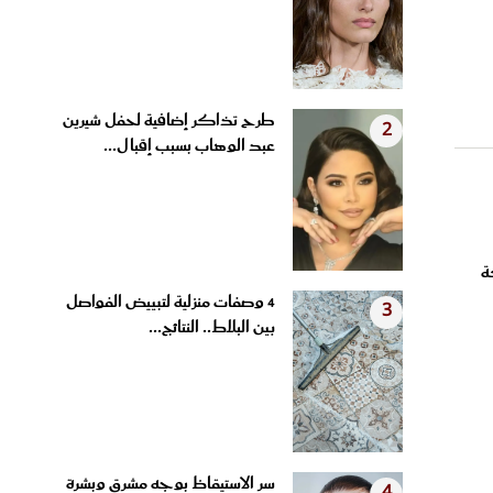
طرح تذاكر إضافية لحفل شيرين
2
عبد الوهاب بسبب إقبال...
ة
4 وصفات منزلية لتبييض الفواصل
3
بين البلاط.. النتائج...
سر الاستيقاظ بوجه مشرق وبشرة
4
مشدودة.. عادات مسائية...