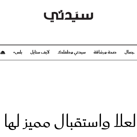
جمال
صحة ورشاقة
سيدتي وطفلك
لايف ستايل
بلس+
م
صحة ورشاقة
سيدتي وطفلك
بشرة
صحة
الحمل والولادة
ريحات
رشاقة و تغذية
مولودك
وعطور
أطفال ومراهقون
صحة الطفل
لا واستقبال مميز لها
مجلة سيدتي
مناسبات X سيدتي
ديو
عن سيدتي
بخ سيدتي
فريق سيدتي