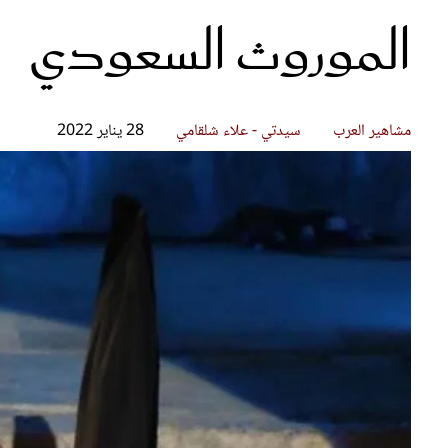
الموروث السعودي
قصص ملهمة
مق
شباب وبنات
ست
علاقات زوجية
تق
عر
مشاهير العرب
سيدتي - علاء شلقامي
28 يناير 2022