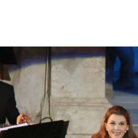
الات الرأي
تطبيقات سيدتي
ايل
دليل السفر
ارير
آخر الأخبار
وس سيدتي
مجلة سيد
غلاف رف