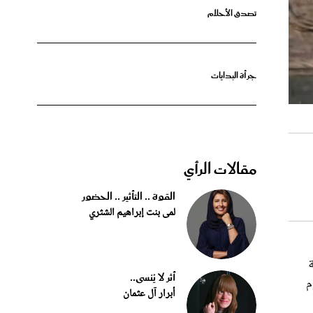
جرأة البدايات
مقالات الرأي
القوة .. التأثير .. الحضور
لمى بنت إبراهيم الشثري
ة
أثر لا يُنسى..
م
أبرار آل عثمان