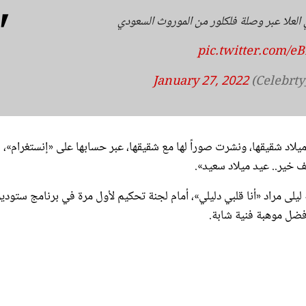
 العلا عبر وصلة فلكلور من الموروث السعودي
pic.twitter.com/
January 27, 2022
يلاد شقيقها، ونشرت صوراً لها مع شقيقها، عبر حسابها على «إنستغرام»،
 خير.. عيد ميلاد سعيد».
ت عام 1974، وغنّت للفنانة الراحلة ليلى مراد «أنا قلبي دليلي»، أمام لجنة تحكيم لأول مرة في برنامج ستودي
فضل موهبة فنية شابة.