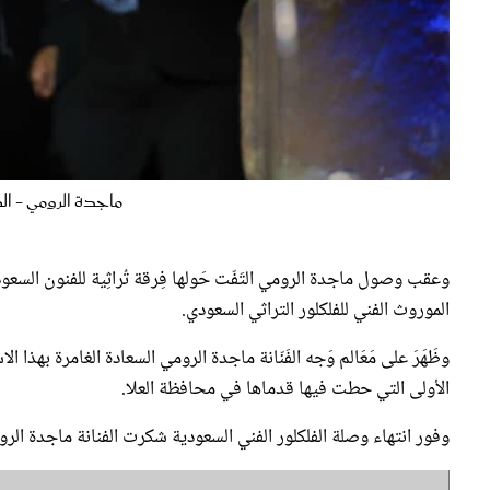
ماجدة الرومي - الص
وعقب وصول ماجدة الرومي التَفّت حَولها فِرقة تُراثِية للفنون السع
الموروث الفني للفلكلور التراثي السعودي.
وظَهَرَ على مَعَالم وَجه الفَنّانة ماجدة الرومي السعادة الغامرة بهذا
الأولى التي حطت فيها قدماها في محافظة العلا.
وفور انتهاء وصلة الفلكلور الفني السعودية شكرت الفنانة ماجدة الرو