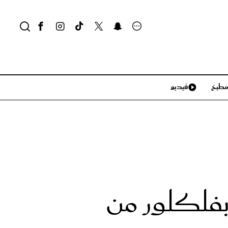
طبخ
فيديو
لايف ستايل
سياحة وسفر
منزل وديكور
تكنولوجيا
 بفلكلور من