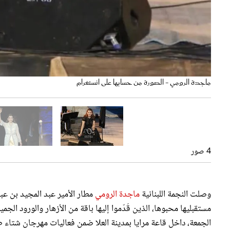
ماجدة الرومي - الصورة من حسابها على انستغرام
4 صور
الفنانة ماجدة الرومي - الصورة من حسابها على انستغرام
وصلت النجمة اللبنانية
ماجدة الرومي
مطار الأمير عبد المجيد بن عبد
مستقبليها محبوها، الذين قَدّموا إليها باقة من الأزهار والورود الجم
الجمعة، داخل قاعة مرايا بمدينة العلا ضمن فعاليات مهرجان شتاء 