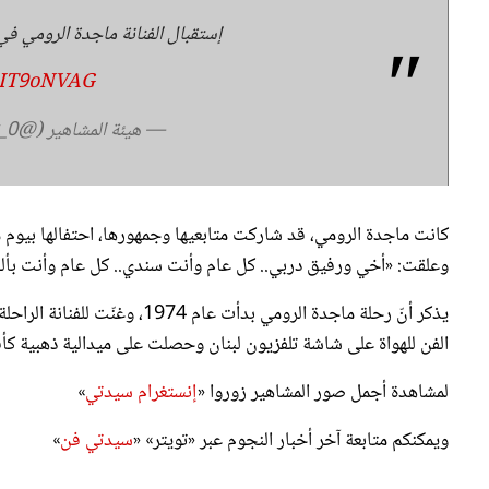
إستقبال الفنانة ماجدة الرومي في
eBIT9oNVAG
— هيئة المشاهير (@Celebrty_0)
كانت ماجدة الرومي، قد شاركت متابعيها وجمهورها، احتفالها بيوم م
وعلقت: «أخي ورفيق دربي.. كل عام وأنت سندي.. كل عام وأنت بألف
يذكر أنّ رحلة ماجدة الرومي بدأ
الفن للهواة على شاشة تلفزيون لبنان وحصلت على ميدالية ذهبية كأ
لمشاهدة أجمل صور المشاهير زوروا «
إنستغرام سيدتي
»
ويمكنكم متابعة آخر أخبار النجوم عبر «تويتر» «
سيدتي فن
»