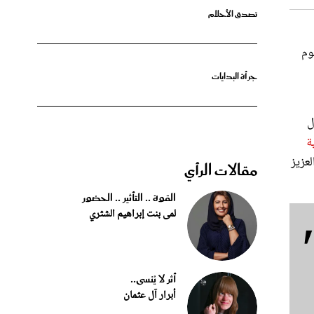
يوم
جرأة البدايات
ل
ة
لعزيز
مقالات الرأي
القوة .. التأثير .. الحضور
لمى بنت إبراهيم الشثري
أثر لا يُنسى..
أبرار آل عثمان