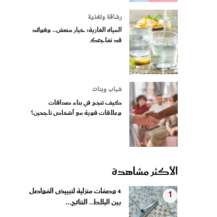
رشاقة وتغذية
المياه الغازية: خيار منعش.. وفوائد
قد تفاجئك
شباب وبنات
كيف تنجح في بناء صداقات
وعلاقات قوية مع أشخاص ناجحين؟
الأكثر مشاهدة
4 وصفات منزلية لتبييض الفواصل
1
بين البلاط.. النتائج...