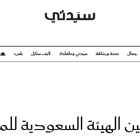
جمال
صحة ورشاقة
سيدتي وطفلك
لايف ستايل
بلس+
م
صحة ورشاقة
سيدتي وطفلك
بشرة
صحة
الحمل والولادة
ريحات
رشاقة و تغذية
مولودك
وعطور
أطفال ومراهقون
صحة الطفل
بين الهيئة السعودية لل
مجلة سيدتي
مناسبات X سيدتي
ديو
عن سيدتي
بخ سيدتي
فريق سيدتي