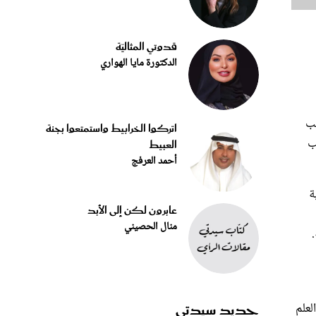
قدوتي المثاليّة
الدكتورة مايا الهواري
جب
اتركوا الخرابيط واستمتعوا بجنة
ب
العبيط
أحمد العرفج
ة
عابرون لكن إلى الأبد
منال الحصيني
جديد سيدتي
لعلم
لكة