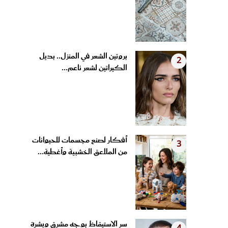
بروتين الشعر في المنزل.. بديل
2
الكيراتين لشعر ناعم...
أفكار لصنع مجسمات للحيوانات
3
من الملاعق الخشبية وأغطية...
سر الاستيقاظ بوجه مشرق وبشرة
4
مشدودة.. عادات مسائية...