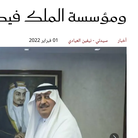
ومؤسسة الملك فيصل
قصص ملهمة
مق
شباب وبنات
ست
علاقات زوجية
تق
عر
أخبار
سيدتي - نيفين العيادي
01 فبراير 2022