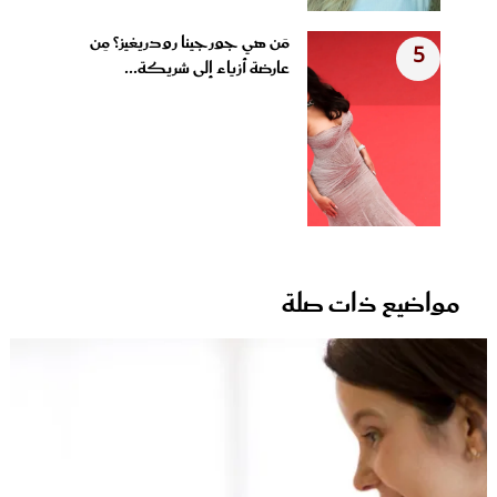
مَن هي جورجينا رودريغيز؟ مِن
5
عارضة أزياء إلى شريكة...
مواضيع ذات صلة