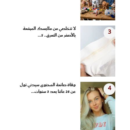
لا تتخلصي من ملابسك المبقعة
3
بالأصفر من التعرق.. 5...
وفاة صانعة المحتوى سيدني تول
4
عن 26 عامًا بعد 3 سنوات...