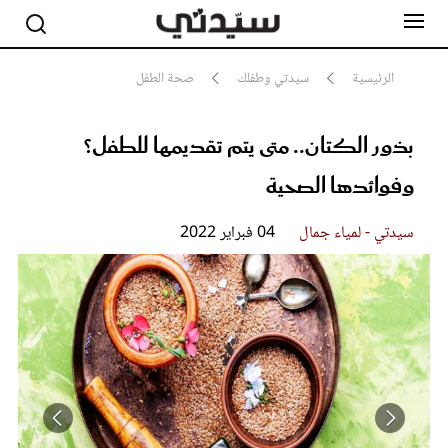
الرئيسية
سيدتي وطفلك
صحة الطفل
بذور الكتان.. متى يتم تقديمها للطفل؟
مشاهير
أناقة
وفوائدها الصحية
جمال
صحة ورشاقة
سيدتي وطفلك
سيدتي - لمياء جمال
04 فبراير 2022
لايف ستايل
بلس+
فيديو
مطبخ سيدتي
مقالات الرأي
ستايل
تقارير