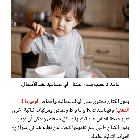
عادة لا تسبب بذور الكتان أي حساسية عند الأطفال.
بذور الكتان تحتوي على ألياف غذائية وأحماض
أوميجا 3
الدهنية
وفيتامينات K و C و B ومعادن ومركبات نباتية أخرى
تعزز صحة الطفل عند تناولها بشكل منتظم، ويمكن أن توفر
بذور الكتان -التي يتم تقديمها كجزء من نظام غذائي متوازن-
الفوائد التالية لطفلك: