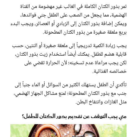
تمر بذور الكتان الكاملة في الغالب غير مهضومة من القناة
الهضمية، مما يجعل من الصعب على الطفل جني فوائدها،
ويمكن إضافة بذور الكتان إلى الزبادي أو العصائر، ويجب البدء
بربع ملعقة صغيرة من بذور الكتان المطحونة.
يجب زيادة الكمية تدريجياً إلى ملعقة صغيرة أو اثنتين، حسب
قابلية هضم للطفل. يمكنك أيضاً استخدام زيت بذور الكتان،
لكن يجب مراعاة عدم تسخينه؛ لأن الحرارة تقضي على
خصائصه الغذائية.
تأكدي أن الطفل يستهلك الكثير من السوائل أو الماء جنباً إلى
جنب مع بذور الكتان المطحونة؛ لمنع مشاكل الجهاز الهضمي،
مثل الغازات وانتفاخ البطن.
متي يجب التوقف عن تقديم بذور الكتان للطفل؟