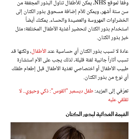
وفقاً لموقع NHS، يمكن للأطفال تناول البذور المجففة من
سن ستة أشهر، ويمكن للأم إضافة مسحوق بذور الكتان إلى
الخضراوات المهروسة والعصيدة والحساء. يمكنك أيضاً
استخدام بذور الكتان لتحضير أغذية الأطفال المختلفة؛ مثل
خبز بذور الكتان.
عادة لا تسبب بذور الكتان أي حساسية عند
الأطفال
، ولكنها قد
تسبب آثاراً جانبية لفئة قليلة، لذلك يجب على الأم استشارة
طبيب الأطفال أو اختصاصي تغذية الأطفال قبل إطعام طفلك
أي نوع من بذور الكتان.
تعرّفي إلى المزيد:
طفل ديسمبر "القوس": ذكي وحيوي.. لا
تقلقي عليه
القيمة الغذائية لبذور الكتان