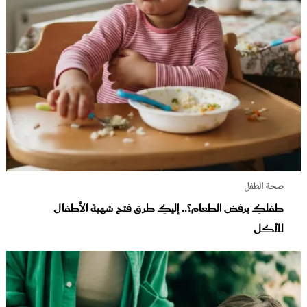
صحة الطفل
طفلكِ يرفض الطعام؟.. إليكِ طرق فتح شهية الأطفال
للأكل