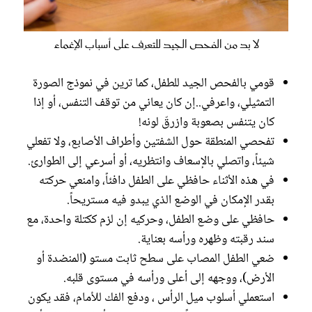
لا بد من الفحص الجيد للتعرف على أسباب الإغماء
قومي بالفحص الجيد للطفل، كما ترين في نموذج الصورة
التمثيلي، واعرفي..إن كان يعاني من توقف التنفس، أو إذا
كان يتنفس بصعوبة وازرقّ لونه!
تفحصي المنطقة حول الشفتين وأطراف الأصابع، ولا تفعلي
شيئاً، واتصلي بالإسعاف وانتظريه، أو أسرعي إلى الطوارئ.
في هذه الأثناء حافظي على الطفل دافئاً، وامنعي حركته
بقدر الإمكان في الوضع الذي يبدو فيه مستريحاً.
حافظي على وضع الطفل، وحركيه إن لزم ككتلة واحدة، مع
سند رقبته وظهره ورأسه بعناية.
ضعي الطفل المصاب على سطح ثابت مستو (المنضدة أو
الأرض)، ووجهه إلى أعلى ورأسه في مستوى قلبه.
استعملي أسلوب ميل الرأس ، ودفع الفك للأمام، فقد يكون