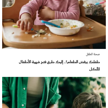
صحة الطفل
طفلكِ يرفض الطعام؟.. إليكِ طرق فتح شهية الأطفال
للأكل