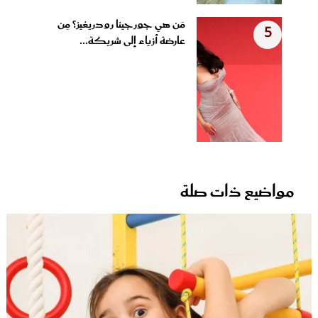
مَن هي جورجينا رودريغيز؟ مِن
5
عارضة أزياء إلى شريكة...
مواضيع ذات صلة