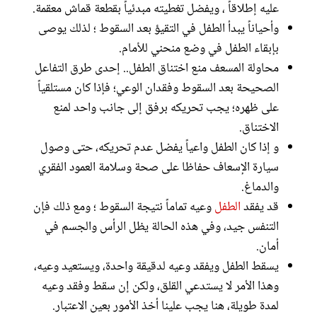
عليه إطلاقاً ، ويفضل تغطيته مبدئياً بقطعة قماش معقمة.
وأحياناً يبدأ الطفل في التقيؤ بعد السقوط ؛ لذلك يوصى
بإبقاء الطفل في وضع منحني للأمام.
محاولة المسعف منع اختناق الطفل.. إحدى طرق التفاعل
الصحيحة بعد السقوط وفقدان الوعي؛ فإذا كان مستلقياً
على ظهره؛ يجب تحريكه برفق إلى جانب واحد لمنع
الاختناق.
و إذا كان الطفل واعياً يفضل عدم تحريكه، حتى وصول
سيارة الإسعاف حفاظا على صحة وسلامة العمود الفقري
والدماغ.
قد يفقد
الطفل
وعيه تماماً نتيجة السقوط ؛ ومع ذلك فإن
التنفس جيد، وفي هذه الحالة يظل الرأس والجسم في
أمان.
يسقط الطفل ويفقد وعيه لدقيقة واحدة، ويستعيد وعيه،
وهذا الأمر لا يستدعي القلق، ولكن إن سقط وفقد وعيه
لمدة طويلة، هنا يجب علينا أخذ الأمور بعين الاعتبار.