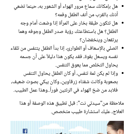
هل بإمكانك سماع مرور الهواء أو الشعور به، حينما تضعي
أذنك بالقرب من أنف الطفل وفمه؟
هل تتكون طبقة بخار على المرآة إذا وضعت أمام وجه
الطفل؟ هل باستطاعتك رؤية صدر الطفل وجوفه وهما
يرتفعان وينخفضان؟
اتصلي بالإسعاف أو الطوارئ، إذا بدأ الطفل يتنفس من تلقاء
نفسه ويسعل بقوة، فقد يكون هذا دليلاً على أن جسمه
يحاول التخلص مما يعوق التنفس.
وإذا لم يكن ثمة تنفس، أو كان الطفل يحاول التنفس
بصعوبة وكانت شفتاه زرقاوين، وكان يبكي بصوت ضعيف،
فلابد من ضخ الهواء في الرئتين فوراً..وهذا عمل الطبيب.
ملاحظة من"سيدتي نت": قبل تطبيق هذه الوصفة أو هذا
العلاج، عليك استشارة طبيب متخصص.