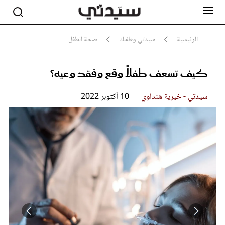
الرئيسية
سيدتي وطفلك
صحة الطفل
كيف تسعف طفلاً وقع وفقد وعيه؟
مشاهير
أناقة
جمال
سيدتي - خيرية هنداوي
10 أكتوبر 2022
صحة ورشاقة
سيدتي وطفلك
لايف ستايل
بلس+
فيديو
مطبخ سيدتي
مقالات الرأي
ستايل
تقارير