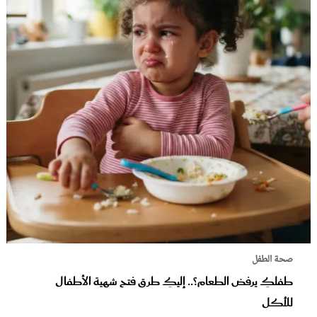
صحة الطفل
طفلكِ يرفض الطعام؟.. إليكِ طرق فتح شهية الأطفال
للأكل