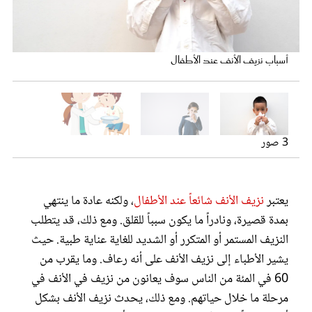
عروس سيدتي
​ما يجب القيام به لعلاج نزيف الأنف لدى الأطفال​
أسباب نزيف الأنف عند الأطفال
3 صور
متى تراجعين الطبيب إذا تعرض طفلك لنزيف الأنف؟
يعتبر
نزيف الأنف شائعاً عند الأطفال
، ولكنه عادة ما ينتهي
مجلة سيدتي
بمدة قصيرة، ونادراً ما يكون سبباً للقلق. ومع ذلك، قد يتطلب
النزيف المستمر أو المتكرر أو الشديد للغاية عناية طبية. حيث
غلاف رفمي
يشير الأطباء إلى نزيف الأنف على أنه رعاف. وما يقرب من
60 في المئة من الناس سوف يعانون من نزيف في الأنف في
مرحلة ما خلال حياتهم. ومع ذلك، يحدث نزيف الأنف بشكل