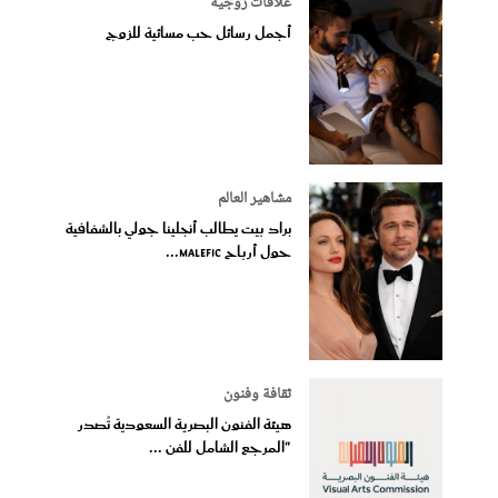
علاقات زوجية
أجمل رسائل حب مسائية للزوج
مشاهير العالم
براد بيت يطالب أنجلينا جولي بالشفافية
حول أرباح Malefic...
ثقافة وفنون
هيئة الفنون البصرية السعودية تُصدر
"المرجع الشامل للفن ...