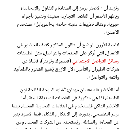
وتزيد أن «الأصفر يرمز إلى السعادة والتفاؤل والإيجابية؛
ويظهر الأصفر أن العلامة التجارية سعيدة وتتميز بأجواء
حيوية. وهناك تطبيقات معينة خاصة بـ«الموبايل» تستخدم
الأصفر».
لناحية الأزرق، توضّح أن «اللون المذكور كثيف الحضور في
الأعمال، التي تُركّز على الخدمات والتواصل، مثل: تطبيقات
وسائل التواصل الاجتماعي
(فيسبوك وتويتر)، فضلاً عن
شركات الطيران والتأمين؛ لأن الأزرق يُشيع الشعور بالطمأنينة
والثقة والتواصل».
أما الأخضر فله معنيان مهمان؛ تُشابه الدرجة الفاتحة لون
الطبيعة، لذا هي متكررة في العلامات الصديقة للبيئة، أما
الأخضر الداكن فيُستخدم في العلامات التجارية الفخمة. بينما
يرمز البنفسجي، بدوره، إلى الابتكار والذكاء، فيما الأسود يعبر
عن الفخامة والسلطة، ويُستخدم من الشركات الفخمة. ومن