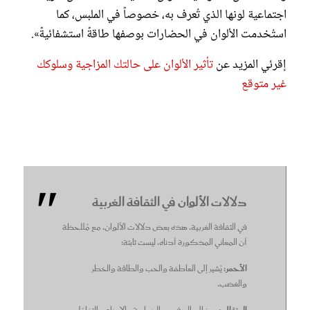
اجتماعية لونها الذي تُعرف به، خصوصاً في الملبس، كما
استُخدمت الألوان في الحضارات بوصفها طاقةً استشفائيةً».
إقرئي المزيد عن
تأثير الألوان على حالتك المزاجية وسلوكك
غير متوقع
دلالات الألوان في الثقافة الغربية
في الثقافة الغربية، هذه بعض دلالات الألوان، مع مُلاحظة
أن المعاني المذكورة أدناه، ليست ثابتة:
الأحمر:
يُشير إلى العاطفة والحب والطاقة والخطر
والغضب.