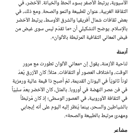
الآسيوية، يرتبط الأصفر بسوء الحظ والخيانة. الأخضر، في
الثقافة الغربية، عنوان للطبيعة والنمو والصحة. ومع ذلك، في
بعض ثقافات شمال أفريقيا والشرق الأوسط، يرتبط الأخضر
بالإسلام. يوضح التشكيلي أن «ما تقدّم ليس سوى غيض من
فيض المعاني الثقافية المرتبطة بالألوان».
أزمنة
لناحية الأزمنة، يقول إن «معاني الألوان تطورت مع مرور
الوقت، واختلاف العصور أو الثقافات. مثلاً: كان الأزرق يُعدّ
لوناً ثانويّاً في اليونان القديمة، ثمّ أصبح ذا قيمة عالية ورمزية
في فن عصر النهضة في أوروبا. بالمثل، كان الأخضر يعدّ سلبيّاً
في الثقافة الأوروبية، في العصور الوسطى؛ إذ كان مُرتبطاً
بالشياطين والسحر، بينما يُنظر إليه اليوم على أنه إيجابي
ومهدئ مرتبط بالطبيعة والصحة».
مشاعر