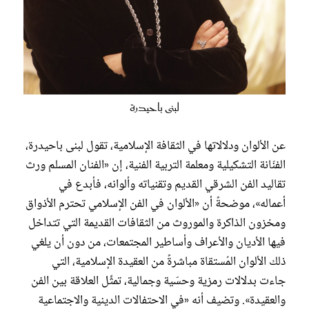
لبنى باحيدرة
عن الألوان ودلالاتها في الثقافة الإسلامية، تقول لبنى باحيدرة،
الفنّانة التشكيلية ومعلمة التربية الفنية، إن «الفنان المسلم ورث
تقاليد الفن الشرقي القديم وتقنياته وألوانه، فأبدع في
أعماله»، موضحةً أن «الألوان في الفن الإسلامي تحترم الأذواق
ومخزون الذاكرة والموروث من الثقافات القديمة التي تتداخل
فيها الأديان والأعراف وأساطير المجتمعات، من دون أن يلغي
ذلك الألوان المُستقاة مباشرةً من العقيدة الإسلامية، التي
جاءت بدلالات رمزية وحسّية وجمالية، تمثِّل العلاقة بين الفن
والعقيدة». وتضيف أنه «في الاحتفالات الدينية والاجتماعية