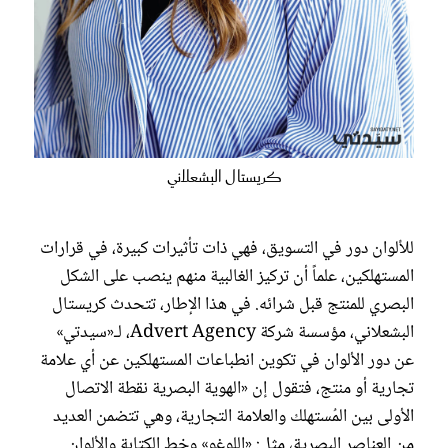
كريستال البشعلاني
للألوان دور في التسويق، فهي ذات تأثيرات كبيرة، في قرارات
المستهلكين، علماً أن تركيز الغالبية منهم ينصب على الشكل
البصري للمنتج قبل شرائه. في هذا الإطار، تتحدث كريستال
البشعلاني، مؤسسة شركة Advert Agency، لـ«سيدتي»
عن دور الألوان في تكوين انطباعات المستهلكين عن أي علامة
تجارية أو منتج، فتقول إن «الهوية البصرية نقطة الاتصال
الأولى بين المُستهلك والعلامة التجارية، وهي تتضمن العديد
من العناصر البصرية، مثل: «اللوغو» وخط الكتابة والألوان