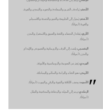
البرتقالي:
يرمز إلى الدفء والحماسة والإبداع والتفاؤل.
الأصفر:
يُرادف الفرح والسعادة والضوء والتحذير والغيرة.
الأخضر:
يُحيل إلى الطبيعة والنمو والصحة والانسجام
والغيرة (أحياناً).
الأزرق:
يُعادل الصفاء والثقة والعمق والاستقرار والحزن
(أحياناً).
البنفسجي:
يلفت إلى الترف والروحانية والغموض والإبداع
والحزن (أحياناً).
الوردي:
يُعبّر عن النعومة والرومانسية والأنوثة.
الأبيض:
هو النقاء والبراءة والسلام والبساطة.
الأسود:
يصف الأناقة والقوة والرقي والموت (أحياناً).
الرمادي:
يرمز إلى الحياد والرصانة والحكمة والملل
(أحياناً).