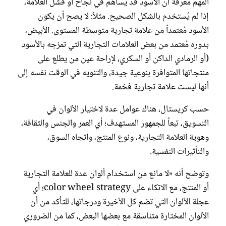
المهم معرفة أن الأسود قد يُساهم في نجاح أو فشل العلامة،
إذا لم يُستخدم بالشكل الصحيح. مثلاً: لا يصح أن يكون
الأسود مُعتمداً من علامة تجارية متوسطة المستوى. الأبيض،
بدوره مُعتمد من بعض العلامات التجارية التي تمزجه بالأسود
(أو الرمادي الداكن أو السكري، لإراحة عين من يطلع على
منتجاتها المتوافرة بنوعية جيدة، والتنويه في الوقت نفسه إلى
أنها ليست علامة تجارية فخمة.
حسب كريستال، هناك عوامل عدة لاختيار الألوان في
التسويق، تبعاً للجمهور المستهدف؛ أي العمر والجنس والثقافة،
وهوية العلامة التجارية، ونوع المنتج، واتجاه السوق،
والتأثيرات النفسية.
وتوضح أنه «لا مانع من استخدام ألوان عدة للعلامة التجارية
أو المنتج، مع الاتكاء على color wheel strategy؛ أي
عجلة الألوان التي تضم كل الأخيرة ودرجاتها، للتأكد من أن
الألوان المختارة متناسقة مع بعضها البعض، كما من الضروري