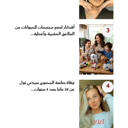
أفكار لصنع مجسمات للحيوانات من
3
الملاعق الخشبية وأغطية...
وفاة صانعة المحتوى سيدني تول
4
عن 26 عامًا بعد 3 سنوات...