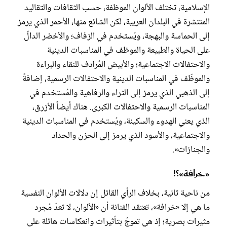
الإسلامية، تختلف الألوان الموظفة، حسب الثقافات والتقاليد
المنتشرة في البلدان العربية، لكن الشائع منها، الأحمر الذي يرمز
إلى الحماسة والبهجة، ويُستخدم في الزفاف؛ والأخضر الدالّ
على الحياة والطبيعة والموظف في المناسبات الدينية
والاحتفالات الاجتماعية؛ والأبيض المُرادف للنقاء والبراءة
والموظّف في المناسبات الدينية والاحتفالات الرسمية، إضافةً
إلى الذهبي الذي يرمز إلى الثراء والرفاهية والمُستخدم في
المناسبات الرسمية والاحتفالات الكبرى. هناك أيضاً الأزرق،
الذي يعني الهدوء والسكينة، ويُستخدم في المناسبات الدينية
والاجتماعية، والأسود الذي يرمز إلى الحزن والحداد
والجنازات».
«خرافة»؟!
من ناحية ثانية، بخلاف الرأي القائل إن دلالات الألوان النفسية
ما هي إلا «خرافة»، تعتقد الفنانة أن «الألوان، لا تعدّ مُجرد
مثيرات بصرية؛ إذ هي تموجُ بتأثيرات وانعكاسات هائلة على