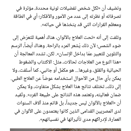
وتضيف أن «لكل شخص تفضيلات لونية محددة، مؤثرة في
تصرفاته أو نظرته إلى عدد من الأمور والأفكار؛ أي في الطاقة
ومعظم القرارات التي قد يتخذها في حياته».
وتلفت إلى أنه «تحت العلاج بالألوان، هناك أهمية للتعرّض إلى
ضوء الشمس؛ لأن ذلك يُشعر المرء بالراحة. وهناك أيضاً، الرسم
والتلوين للتعبير عمّا بداخل الإنسان». لكن، تشدد المعالجة أن
«هذا النوع من العلاجات لحالات، مثل: الاكتئاب والضغوط
الحياتية والقلق، وغيرها... هو مكمّل أو جانبي، كما أسلفت، ولا
يمكن بأي حال من الأحوال استخدامه عوضاً عن العلاج الطبي.
إلى ذلك، تختلف نتائج هذا العلاج بشكل متفاوت، ولا يمكن
ضمان فعاليته، وتعتمد هذه النتائج على طبيعة الفرد». وتُفيد
أن «العلاج بالألوان ليس جديداً، بل قائم منذ آلاف السنوات
لدى المصريين القدامى الذين كانوا يعتمدون على الألوان في
العمارة، لإدراكهم مدى تأثيراتها في نفسياتهم».