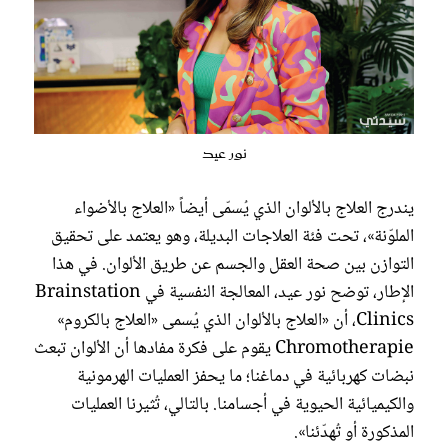
نور عيد
يندرج العلاج بالألوان الذي يُسمّى أيضاً «العلاج بالأضواء
الملوّنة»، تحت فئة العلاجات البديلة، وهو يعتمد على تحقيق
التوازن بين صحة العقل والجسم عن طريق الألوان. في هذا
الإطار، توضح نور عيد، المعالجة النفسية في Brainstation
Clinics، أن «العلاج بالألوان الذي يُسمى «العلاج بالكروم»
Chromotherapie يقوم على فكرة مفادها أن الألوان تبعث
نبضات كهربائية في دماغنا؛ ما يحفز العمليات الهرمونية
والكيميائية الحيوية في أجسامنا. بالتالي، تُثيرنا العمليات
المذكورة أو تُهدّئنا».