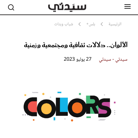
الرئيسية
بلس+
شباب وبنات
الألوان.. دلالات ثقافية ومجتمعية وزمنية
مشاهير
أناقة
جمال
سيدتي - سيدتي
27 يوليو 2023
صحة ورشاقة
سيدتي وطفلك
لايف ستايل
بلس+
فيديو
مطبخ سيدتي
مقالات الرأي
ستايل
تقارير