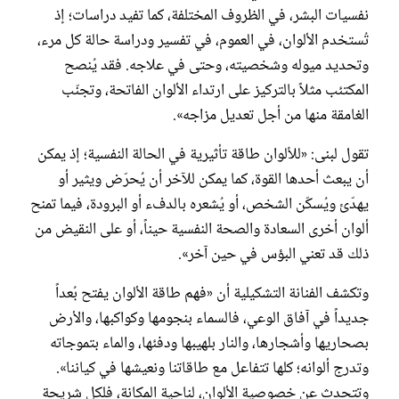
نفسيات البشر، في الظروف المختلفة، كما تفيد دراسات؛ إذ
تُستخدم الألوان، في العموم، في تفسير ودراسة حالة كل مرء،
وتحديد ميوله وشخصيته، وحتى في علاجه. فقد يُنصح
المكتئب مثلاً بالتركيز على ارتداء الألوان الفاتحة، وتجنّب
الغامقة منها من أجل تعديل مزاجه».
تقول لبنى: «للألوان طاقة تأثيرية في الحالة النفسية؛ إذ يمكن
أن يبعث أحدها القوة، كما يمكن للآخر أن يُحرّض ويثير أو
يهدّئ ويُسكّن الشخص، أو يُشعره بالدفء أو البرودة، فيما تمنح
ألوان أخرى السعادة والصحة النفسية حيناً، أو على النقيض من
ذلك قد تعني البؤس في حين آخر».
وتكشف الفنانة التشكيلية أن «فهم طاقة الألوان يفتح بُعداً
جديداً في آفاق الوعي، فالسماء بنجومها وكواكبها، والأرض
بصحاريها وأشجارها، والنار بلهيبها ودفئها، والماء بتموجاته
وتدرج ألوانه؛ كلها تتفاعل مع طاقاتنا ونعيشها في كياننا».
وتتحدث عن خصوصية الألوان، لناحية المكانة، فلكل شريحة