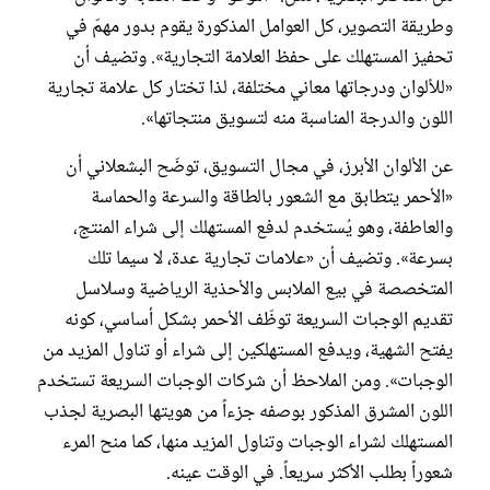
وطريقة التصوير، كل العوامل المذكورة يقوم بدور مهمّ في
تحفيز المستهلك على حفظ العلامة التجارية». وتضيف أن
«للألوان ودرجاتها معاني مختلفة، لذا تختار كل علامة تجارية
اللون والدرجة المناسبة منه لتسويق منتجاتها».
عن الألوان الأبرز، في مجال التسويق، توضّح البشعلاني أن
«الأحمر يتطابق مع الشعور بالطاقة والسرعة والحماسة
والعاطفة، وهو يُستخدم لدفع المستهلك إلى شراء المنتج،
بسرعة». وتضيف أن «علامات تجارية عدة، لا سيما تلك
المتخصصة في بيع الملابس والأحذية الرياضية وسلاسل
تقديم الوجبات السريعة توظّف الأحمر بشكل أساسي، كونه
يفتح الشهية، ويدفع المستهلكين إلى شراء أو تناول المزيد من
الوجبات». ومن الملاحظ أن شركات الوجبات السريعة تستخدم
اللون المشرق المذكور بوصفه جزءاً من هويتها البصرية لجذب
المستهلك لشراء الوجبات وتناول المزيد منها، كما منح المرء
شعوراً بطلب الأكثر سريعاً. في الوقت عينه.