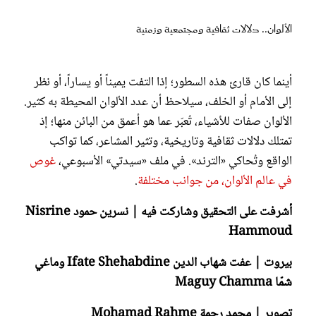
عروس سيدتي
الألوان.. دلالات ثقافية ومجتمعية وزمنية
أينما كان قارئ هذه السطور؛ إذا التفت يميناً أو يساراً، أو نظر
إلى الأمام أو الخلف، سيلاحظ أن عدد الألوان المحيطة به كثير.
الألوان صفات للأشياء، تُعبّر عما هو أعمق من البائن منها؛ إذ
تمتلك دلالات ثقافية وتاريخية، وتثير المشاعر، كما تواكب
الواقع وتُحاكي «الترند». في ملف «سيدتي» الأسبوعي،
غوص
في عالم الألوان، من جوانب مختلفة
.
مجلة سيدتي
أشرفت على التحقيق وشاركت فيه | نسرين حمود Nisrine
Hammoud
غلاف رفمي
بيروت | عفت شهاب الدين Ifate Shehabdine وماغي
شمّا Maguy Chamma
تصوير | محمد رحمة Mohamad Rahme