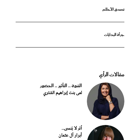
تصدق الأحلام
جرأة البدايات
مقالات الرأي
القوة .. التأثير .. الحضور
لمى بنت إبراهيم الشثري
أثر لا يُنسى..
أبرار آل عثمان