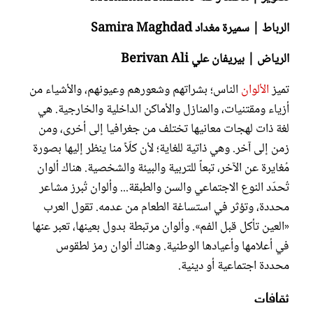
الرباط | سميرة مغداد Samira Maghdad
الرياض | بيريفان علي Berivan Ali
تميز
الألوان
الناس؛ بشراتهم وشعورهم وعيونهم، والأشياء من
أزياء ومقتنيات، والمنازل والأماكن الداخلية والخارجية. هي
لغة ذات لهجات معانيها تختلف من جغرافيا إلى أخرى، ومن
زمن إلى آخر. وهي ذاتية للغاية؛ لأن كلّاً منا ينظر إليها بصورة
مُغايرة عن الآخر، تبعاً للتربية والبيئة والشخصية. هناك ألوان
تُحدّد النوع الاجتماعي والسن والطبقة... وألوان تُبرز مشاعر
محددة، وتؤثر في استساغة الطعام من عدمه. تقول العرب
«العين تأكل قبل الفم». وألوان مرتبطة بدول بعينها، تعبر عنها
في أعلامها وأعيادها الوطنية. وهناك ألوان رمز لطقوس
محددة اجتماعية أو دينية.
ثقافات