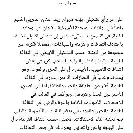
هروان ريد
على غرار أي تشكيلي، يهتم هروان ريد، الفنان المغربي المُقيم
راهناً في الولايات المتحدة الأميركية بالألوان في لوحاته
الفنية. في لقاء مع «سيدتي»، يقول إن «معاني الألوان تختلف
باختلاف الثقافات والأزمنة والسياقات»، مُفصّلاً فكرته عبر
مجموعة من الأمثلة. حسب التشكيلي، الأبيض، في الثقافة
الغربية، يرتبط بالنقاء والبراءة والسلام. لكن، في بعض
الثقافات الآسيوية، الأبيض دالّ على الحزن والموت، وهو
يُستخدم غالباً في الجنازات. الأحمر، بدوره، في الثقافة
الغربية، يُعبّر عن العاطفة والحب والطاقة. أمّا في الصين،
الأحمر لون الحظ والازدهار، ويوظّف في الغالب في
الاحتفالات. الأسود هو الأناقة والقوة والرقي، في الثقافة
الغربية، والحزن والموت في بعض الثقافات الآسيوية، بالتالي
يتم تجنبه أثناء الاحتفالات. الأصفر، حسب الثقافة الغربية، دالّ
على البهجة والنور والتفاؤل. ومع ذلك، في بعض الثقافات