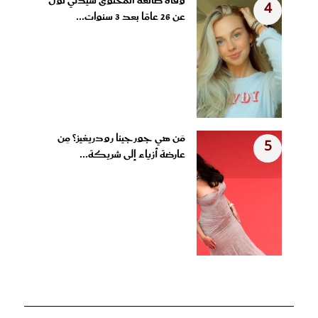
وفاة صانعة المحتوى سيدني تول
4
عن 26 عامًا بعد 3 سنوات...
مَن هي جورجينا رودريغيز؟ مِن
5
عارضة أزياء إلى شريكة...