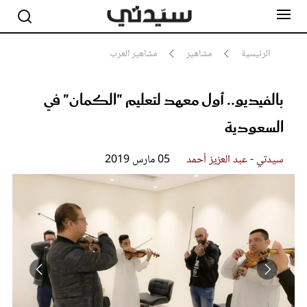
الرئيسية
مشاهير
مشاهير العرب
بالفيديو.. أول معهد لتعليم "الكمان" في
مشاهير
أناقة
السعودية
جمال
صحة ورشاقة
سيدتي وطفلك
سيدتي - عبد العزيز أحمد
05 مارس 2019
لايف ستايل
بلس+
فيديو
مطبخ سيدتي
مقالات الرأي
ستايل
تقارير