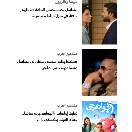
سينما وتلفزيون
مسلسل حب محتمل الحلقة 8.. ظهور
دفنة في منزل تولغا يصدم ...
مشاهير العرب
هكذا يظهر محمد رمضان في مسلسل
عشماوي.. دور مفاجئ
مشاهير العرب
تعليق إيرادات «الجواهرجي» مؤقتًا..
صناع الفيلم يكشفون ا...