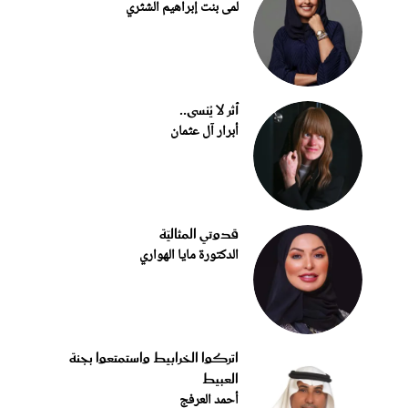
لمى بنت إبراهيم الشثري
أثر لا يُنسى..
أبرار آل عثمان
قدوتي المثاليّة
الدكتورة مايا الهواري
اتركوا الخرابيط واستمتعوا بجنة
العبيط
أحمد العرفج