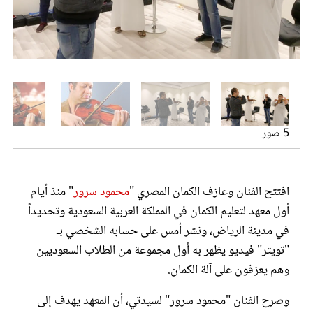
عروس سيدتي
عازف الكمان "محمود سرور" خلال أول محاضرة لتعليم الطلبة
السعوديين آلة الكمان
5 صور
العازف المصري "محمود سرور"
افتتح الفنان وعازف الكمان المصري "
محمود سرور
" منذ أيام
مجلة سيدتي
أول معهد لتعليم الكمان في المملكة العربية السعودية وتحديداً
في مدينة الرياض، ونشر أمس على حسابه الشخصي بـ
غلاف رفمي
"تويتر" فيديو يظهر به أول مجموعة من الطلاب السعوديين
وهم يعزفون على آلة الكمان.
وصرح الفنان "محمود سرور" لسيدتي، أن المعهد يهدف إلى