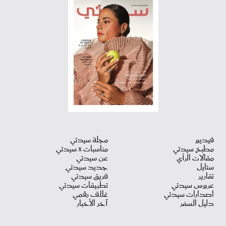
فيديو
مجلة سيدتي
مطبخ سيدتي
مناسبات X سيدتي
مقالات الرأي
عن سيدتي
ستايل
جديد سيدتي
تقارير
فريق سيدتي
عروس سيدتي
تطبيقات سيدتي
اصدارات سيدتي
غلاف رقمي
دليل السفر
آخر الأخبار