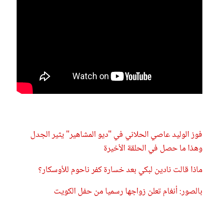
فوز الوليد عاصي الحلاني في "ديو المشاهير" يثير الجدل
وهذا ما حصل في الحلقة الأخيرة
ماذا قالت نادين لبكي بعد خسارة كفر ناحوم للأوسكار؟
بالصور: أنغام تعلن زواجها رسميا من حفل الكويت