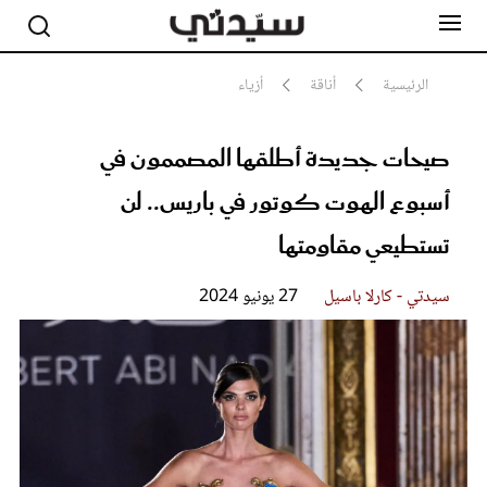
الرئيسية
أناقة
أزياء
صيحات جديدة أطلقها المصممون في
مشاهير
أناقة
أسبوع الهوت كوتور في باريس.. لن
جمال
صحة ورشاقة
تستطيعي مقاومتها
سيدتي وطفلك
لايف ستايل
سيدتي - كارلا باسيل
27 يونيو 2024
بلس+
فيديو
مطبخ سيدتي
مقالات الرأي
ستايل
تقارير