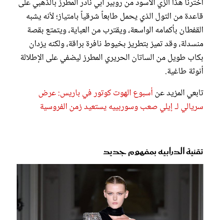
اخترنا هذا الزي الأسود من روبير أبي نادر المطرز بالذهبي على
قاعدة من التول الذي يحمل طابعاً شرقياً بامتياز؛ لأنه يشبه
القفطان بأكمامه الواسعة، ويقترب من العباية، ويتمتع بقصة
منسدلة، وقد تميز بتطريز بخيوط نافرة براقة، ولكنه يزدان
بكاب طويل من الساتان الحريري المطرز ليضفي على الإطلالة
أنوثة طاغية.
تابعي المزيد عن
أسبوع الهوت كوتور في باريس: عرض
سريالي لـ إيلي صعب وسوربييه يستعيد زمن الفروسية
تقنية الدرابيه بمفهوم جديد