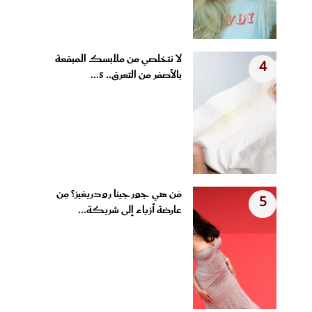
لا تتخلصي من ملابسك المبقعة
4
بالأصفر من التعرق.. 5...
مَن هي جورجينا رودريغيز؟ مِن
5
عارضة أزياء إلى شريكة...