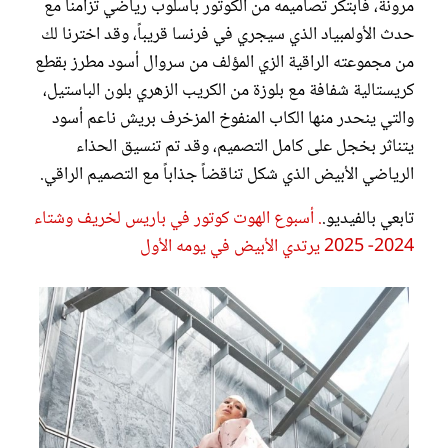
مرونة، فابتكر تصاميمه من الكوتور بأسلوب رياضي تزامناً مع
حدث الأولمبياد الذي سيجري في فرنسا قريباً، وقد اخترنا لك
من مجموعته الراقية الزي المؤلف من سروال أسود مطرز بقطع
كريستالية شفافة مع بلوزة من الكريب الزهري بلون الباستيل،
والتي ينحدر منها الكاب المنفوخ المزخرف بريش ناعم أسود
يتناثر بخجل على كامل التصميم، وقد تم تنسيق الحذاء
الرياضي الأبيض الذي شكل تناقضاً جذاباً مع التصميم الراقي.
تابعي بالفيديو.
. أسبوع الهوت كوتور في باريس لخريف وشتاء
2024- 2025 يرتدي الأبيض في يومه الأول