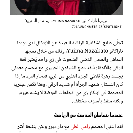
يويما نازاكاتو Yuima Nazakato- مصدر الصورة
Launchmetrics/Spotlight©
تجلَّى طابع الشفافية الراقية البعيدة عن الابتذال لدى يويما
نازاكاتو Yuima Nazakato، وذلك من خلال دمجها
القماش والمعدن الذهبي المنحوت في زي واحد يُعتبر قمة
الرقي والأنوثة؛ فلقد دمج الشيفون الحريري مع مجسم معدني
يجسد زهرة تغطي الجزء العلوي من الزي، فيحار المرء ما إذا
كان الفستان شديد الجرأة أم شديد الرقي، وهنا تكمن عبقرية
المصممة في ابتكار زي من اتجاهات الموضة لا يشبه غيره،
ولكنه منفذ بأسلوب مختلف.
عندما تتقاطع الموضة مع الرياضة
لقد التقى المصمم
رامي العلي
مع دار ديور ولكن بنفحة أكثر