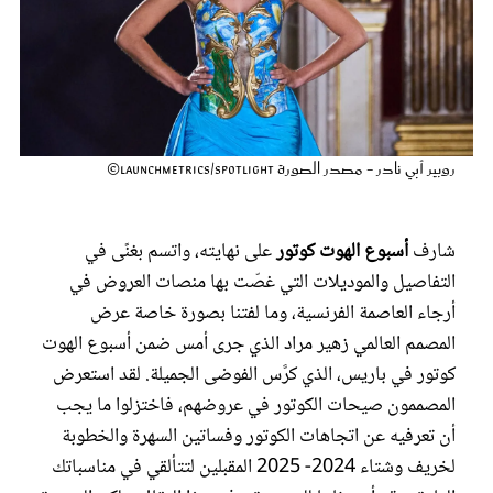
عروس سيدتي
روبير أبي نادر - مصدر الصورة Launchmetrics/Spotlight©
شارف
أسبوع الهوت كوتور
على نهايته، واتسم بغنًى في
التفاصيل والموديلات التي غصّت بها منصات العروض في
أرجاء العاصمة الفرنسية، وما لفتنا بصورة خاصة عرض
مجلة سيدتي
المصمم العالمي زهير مراد الذي جرى أمس ضمن أسبوع الهوت
كوتور في باريس، الذي كرَّس الفوضى الجميلة. لقد استعرض
غلاف رفمي
المصممون صيحات الكوتور في عروضهم، فاختزلوا ما يجب
أن تعرفيه عن اتجاهات الكوتور وفساتين السهرة والخطوبة
لخريف وشتاء 2024- 2025 المقبلين لتتألقي في مناسباتك