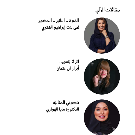
مقالات الرأي
القوة .. التأثير .. الحضور
لمى بنت إبراهيم الشثري
أثر لا يُنسى..
أبرار آل عثمان
قدوتي المثاليّة
الدكتورة مايا الهواري