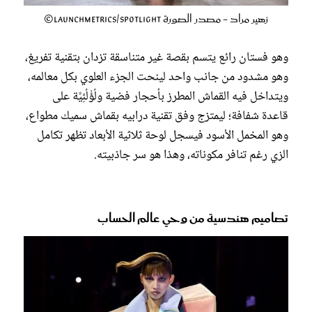
زهير مراد - مصدر الصورة Launchmetrics/Spotlight©
وهو فستان رائع يتسم بقصة غير متناسقة تزدان بتقنية تفريغ،
وهو مشدود من جانب واحد لينحت الجزء العلوي بكل معالمه،
ويتداخل فيه القماش المطرز بأحجار فضية ولُؤْلُئِيَّة على
قاعدة شفافة؛ ليمتزج وفق تقنية درابيه بقماش سميك مطواع،
وهو المخمل الأسود فيسجل لوحة ثلاثية الأبعاد تظهر تكامل
الزي رغم تنافر مكوناته، وهذا هو سر جاذبيته.
تصاميم هندسية من وحي عالم الحساب