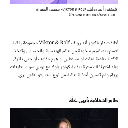
فكتور أند رولف Viktor & Rolf- مصدر الصورة
Launchmetrics/Spotlight©
أطلقت دار فكتور أند رولف Viktor & Rolf مجموعة راقية
تتسم بتصاميم مأخودة من عالم الهندسية والحساب، وتتخذ
الأكتاف قصة مثلث أو مستطيل أو هرم مقلوب أو حتى دائرة.
وقد اخترنا لك سترة بتقنية كولور بلوك مع بودي سوت بطبعات
برية، وتم تنسيق أحذية عالية من نوع ستيليتو بنقش بري.
طابع الشفافية بأبهى حُلَّة