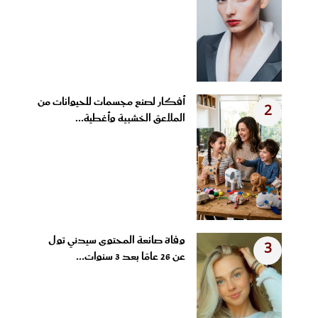
أفكار لصنع مجسمات للحيوانات من
2
الملاعق الخشبية وأغطية...
وفاة صانعة المحتوى سيدني تول
3
عن 26 عامًا بعد 3 سنوات...