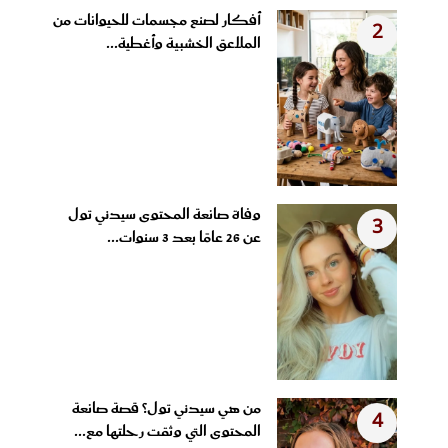
أفكار لصنع مجسمات للحيوانات من
2
الملاعق الخشبية وأغطية...
وفاة صانعة المحتوى سيدني تول
3
عن 26 عامًا بعد 3 سنوات...
من هي سيدني تول؟ قصة صانعة
4
المحتوى التي وثقت رحلتها مع...