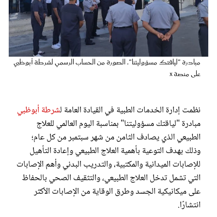
عروس سيدتي
مبادرة "لياقتك مسؤوليتنا". الصورة من الحساب الرسمي لشرطة أبوظبي
على منصة x
نظمت إدارة الخدمات الطبية في القيادة العامة ل
شرطة أبوظبي
مبادرة "لياقتك مسؤوليتنا" بمناسبة اليوم العالمي للعلاج
الطبيعي الذي يصادف الثامن من شهر سبتمبر من كل عام؛
مجلة سيدتي
وذلك بهدف التوعية بأهمية العلاج الطبيعي وإعادة التأهيل
للإصابات الميدانية والمكتبية، والتدريب البدني وأهم الإصابات
غلاف رفمي
التي تشمل تدخل العلاج الطبيعي، والتثقيف الصحي بالحفاظ
على ميكانيكية الجسد وطرق الوقاية من الإصابات الأكثر
انتشارًا.