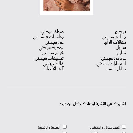
فيديو
مجلة سيدتي
مطبخ سيدتي
مناسبات X سيدتي
مقالات الرأي
عن سيدتي
ستايل
جديد سيدتي
تقارير
فريق سيدتي
عروس سيدتي
تطبيقات سيدتي
اصدارات سيدتي
غلاف رقمي
دليل السفر
آخر الأخبار
اشترك في النشرة ليصلك كل جديد
لايف ستايل والتمكين
الصحة والرشاقة