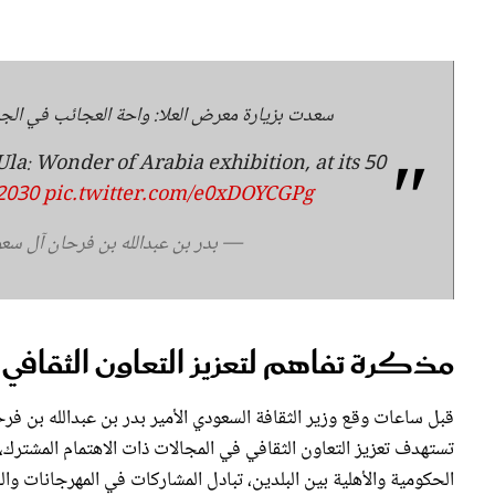
سعدت بزيارة معرض العلا: واحة العجائب في الجزي
AlUla: Wonder of Arabia exhibition, at its
2030
pic.twitter.com/e0xDOYCGPg
— بدر بن عبدالله بن فرحان آل سعود (@lSaud
مذكرة تفاهم لتعزيز التعاون الثقافي
قبل ساعات وقع وزير الثقافة السعودي الأمير بدر بن عبدالله بن فر
تستهدف تعزيز التعاون الثقافي في المجالات ذات الاهتمام المشترك، 
الحكومية والأهلية بين البلدين، تبادل المشاركات في المهرجانات وا
المتعلقة بالحفاظ على التراث بجميع أنواعه، إضافة لتنظيم الأنشطة و