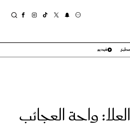
طبخ
فيديو
لايف ستايل
سياحة وسفر
منزل وديكور
تكنولوجيا
لعلا: واحة العجائب