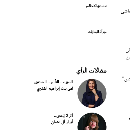
تماشى
جرأة البدايات
قى
اث
مقالات الرأي
كس"
القوة .. التأثير .. الحضور
لمى بنت إبراهيم الشثري
أثر لا يُنسى..
أبرار آل عثمان