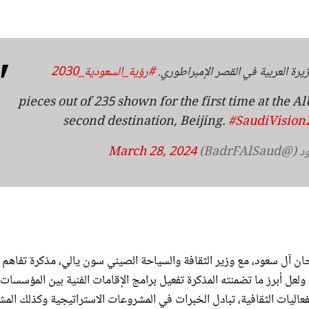
رة العربية في القصر الإمبراطوري.
#رؤية_السعودية_2030
50 pieces out of 235 shown for the first time at the 
second destination, Beijing.
#SaudiVision
BadrFA)
March 28, 2024
حان آل سعود، مع وزير الثقافة والسياحة الصيني سون يالي، مذكرة تفاهم
ولعل أبرز ما تضمنته المذكرة تفعيل برامج الإقامات الفنية بين المؤسسات
لفعاليات الثقافية، تبادل الخبرات في المشروعات الاستراتيجية وكذلك المش
الفعاليات الثقافية والتعاون العلمي في قطاع الثقافة.