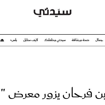
جمال
صحة ورشاقة
سيدتي وطفلك
لايف ستايل
بلس+
م
صحة ورشاقة
سيدتي وطفلك
بشرة
صحة
الحمل والولادة
ريحات
رشاقة و تغذية
مولودك
وعطور
أطفال ومراهقون
صحة الطفل
 بن فرحان يزور معرض "ا
مجلة سيدتي
مناسبات X سيدتي
ديو
عن سيدتي
بخ سيدتي
فريق سيدتي