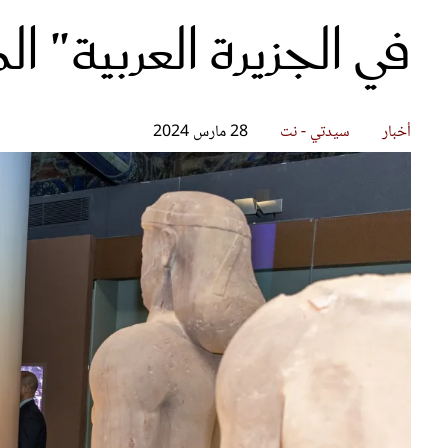
في الجزيرة العربية" ا
قصص ملهمة
مق
شباب وبنات
ست
علاقات زوجية
تق
عر
أخبار
سيدتي - نت
28 مارس 2024