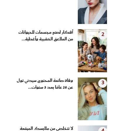
أفكار لصنع مجسمات للحيوانات
2
من الملاعق الخشبية وأغطية...
وفاة صانعة المحتوى سيدني تول
3
عن 26 عامًا بعد 3 سنوات...
لا تتخلصي من ملابسك المبقعة
4
بالأصفر من التعرق.. 5...