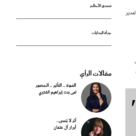
لمدير
جرأة البدايات
مقالات الرأي
القوة .. التأثير .. الحضور
لمى بنت إبراهيم الشثري
أثر لا يُنسى..
أبرار آل عثمان