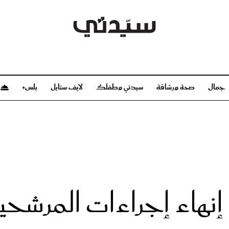
جمال
صحة ورشاقة
سيدتي وطفلك
لايف ستايل
بلس+
م
صحة ورشاقة
سيدتي وطفلك
بشرة
صحة
الحمل والولادة
ريحات
رشاقة و تغذية
مولودك
وعطور
أطفال ومراهقون
صحة الطفل
 إنهاء إجراءات المرشح
مجلة سيدتي
مناسبات X سيدتي
ديو
عن سيدتي
بخ سيدتي
فريق سيدتي