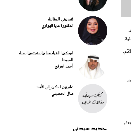
قدوتي المثاليّة
الدكتورة مايا الهواري
ن فتح باب التقديم لـ12519 وظيفة تعليمية بنظام التعاقد اللائحي المكاني، للعام الدراسي 1446هـ.
ية.
، ستتم فتح فترتين للتقديم على الوظائف المعلنة. تبدأ الفترة الأولى يوم الثلاثاء 24 /08/ 1445هـ الموافق 05/ 03/ 2024م،
اتركوا الخرابيط واستمتعوا بجنة
العبيط
أحمد العرفج
ت
عابرون لكن إلى الأبد
منال الحصيني
أربعاء
جديد سيدتي