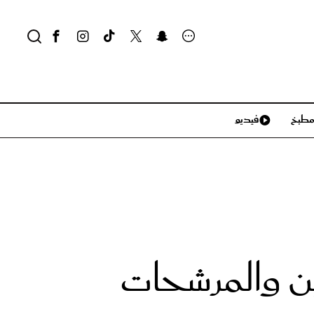
طبخ
فيديو
لايف ستايل
سياحة وسفر
منزل وديكور
تكنولوجيا
ين والمرشحات