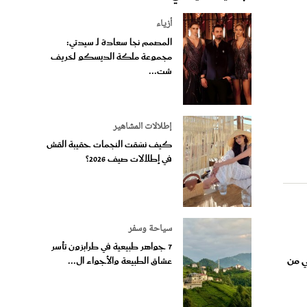
أزياء
المصمم نجا سعادة لـ سيدتي:
مجموعة ملكة الديسكو لخريف
شت...
إطلالات المشاهير
كيف نسّقت النجمات حقيبة القش
في إطلالات صيف 2026؟
سياحة وسفر
7 جواهر طبيعية في طرابزون تأسر
ق في دبي من
عشاق الطبيعة والأجواء ال...