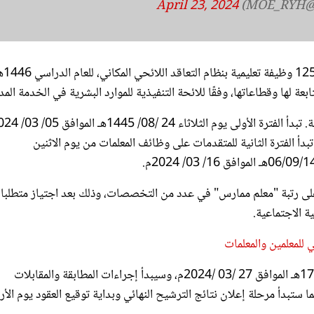
وكانت وزارة التعليم السعودية قد أعلنت ع
ة لها وقطاعاتها، وفقًا للائحة التنفيذية للموارد البشرية في الخدمة المدن
أحد 29/08/1445هـ الموافق 10/03/ 2024م، بينما تبدأ الفترة الثانية للمتقدمات على وظائف المعلمات من يوم الاثنين
 على رتبة "معلم ممارس" في عدد من التخصصات، وذلك بعد اجتياز متطلبا
ة الاجتماعية.
 للمعلمين والمعلمات
يُشار إلى أنه سيتم إعلان أسماء المرشحين يوم الأربعاء 17/09/1445هـ الموافق 27 /03 /2024م، وسيبدأ إجراءات المطابقة والمقابلات
وم الأربعاء 08/10/1445هـ الموافق 17/4/2024م، بينما ستبدأ مرحلة إعلان نتائج الترشيح النهائي وبداية توقيع العقود يوم ال