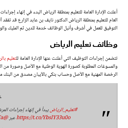
أعلنت الإدارة العامة للتعليم بمنطقة الرياض البدء في إنهاء إجراء
العام للتعليم بمنطقة الرياض الدكتور نايف بن عابد الزارع قد تفقد 
التوفيق للعمل في أشرف وأنبل الوظائف خدمة للدين ثم المليك وال
وظائف تعليم الرياض
تتضمن إجراءات التوظيف التي أعلنت عنها الإدارة العامة لل
تعليم بال
والمسوغات المطلوبة كصورة الهوية الوطنية مع الأصل وصورة من ا
الرخصة المهنية مع الأصل وحساب بنكي بالآيبان مصدق من البنك متمن
خ
#تعليم_الرياض
يبدأ في إنهاء إجراءات المر
https://t.co/YbslY33u0o
عبر
@SPAregions
Fa
— إدارة تعليم الرياض (@OE_RYH