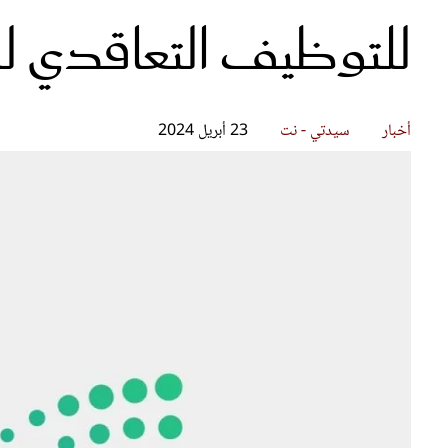
للتوظيف التعاقدي لل
قصص ملهمة
مق
شباب وبنات
ست
علاقات زوجية
تق
عر
أخبار
سيدتي - نت
23 أبريل 2024