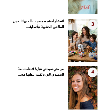
أفكار لصنع مجسمات للحيوانات من
3
الملاعق الخشبية وأغطية...
من هي سيدني تول؟ قصة صانعة
4
المحتوى التي وثقت رحلتها مع...