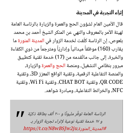
إثراء التجربة في المدينة
قال الأمين العام لشؤون الحج والعمرة والزيارة بالرئاسة العامة
لهيئة الأمر بالمعروف والنهي عن المنكر الشيخ أحمد بن محمد
بلعوص، إن الرئاسة كلّفت لخدمة الزوار في
المدينة المنورة
ما
يقارب (160) موظفاً ميدانياً وإداريّاً ومترجماً من ذوي الكفاءة
والخبرة، إلى جانب ماتُقدمه من (17) خدمة تقنية كتطبيق
مبرور بنظامي التشغيل، ومنصة
الحج والعمرة
والزيارة،
والمنصة التفاعلية الرقمية، وتقنية الواقع المعزز 3D، وتقنية
QR CODE، وتقنية CHAT BOT، وتقنية Wi Fi، وتقنية
NFC، والخرائط التفاعلية، ومبادرة شواهد.
الرئاسة العامة توفِّر مليونًا و ٢٠٠ ألف بطاقة ذكيَّة
و ١٧ خدمة تقنية نوعية لإثراء تجربة الزوار بـ
#المدينة_المنورة
.
https://t.co/N8wBSJw2ju