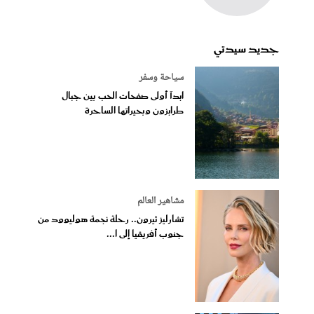
جديد سيدتي
سياحة وسفر
ابدآ أولى صفحات الحب بين جبال
طرابزون وبحيراتها الساحرة
مشاهير العالم
تشارليز ثيرون.. رحلة نجمة هوليوود من
جنوب أفريقيا إلى ا...