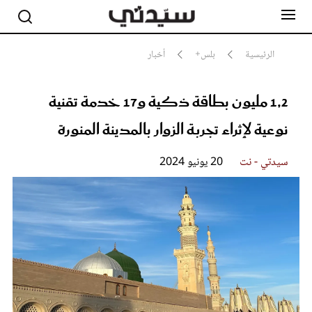
الرئيسية
بلس+
أخبار
1,2 مليون بطاقة ذكية و17 خدمة تقنية
مشاهير
أناقة
نوعية لإثراء تجربة الزوار بالمدينة المنورة
جمال
صحة ورشاقة
سيدتي وطفلك
سيدتي - نت
20 يونيو 2024
لايف ستايل
بلس+
فيديو
مطبخ سيدتي
مقالات الرأي
ستايل
تقارير