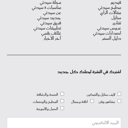
فيديو
مجلة سيدتي
مطبخ سيدتي
مناسبات X سيدتي
مقالات الرأي
عن سيدتي
ستايل
جديد سيدتي
تقارير
فريق سيدتي
عروس سيدتي
تطبيقات سيدتي
اصدارات سيدتي
غلاف رقمي
دليل السفر
آخر الأخبار
اشترك في النشرة ليصلك كل جديد
لايف ستايل والتمكين
الصحة والرشاقة
مشاهير وفن
أناقة وجمال
المطبخ والوصفات
الحمل والأمومة