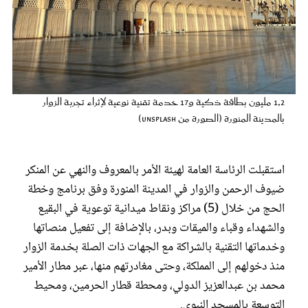
عروس سيدتي
1,2 مليون بطاقة ذكية و17 خدمة تقنية نوعية لإثراء تجربة الزوار
بالمدينة المنورة (الصورة من unsplash)
استقبلت الرئاسة العامة لهيئة الأمر بالمعروف والنهي عن المنكر
ضيوف الرحمن والزوار في المدينة المنورة وفق برنامج وخطة
مجلة سيدتي
الحج من خلال (5) مراكز ونقاط ميدانية توعوية في البقيع
والشهداء وقباء والميقات وبدر، بالإضافة إلى تفعيل منصاتها
غلاف رفمي
وخدماتها التقنية بالشراكة مع الجهات ذات الصلة بخدمة الزوار
منذ دخولهم إلى المملكة، وحتى مغادرتهم منها، عبر مطار الأمير
محمد بن عبدالعزيز الدولي، ومحطة قطار الحرمين، ومحيط
التوسعة بالمسجد النبوي.