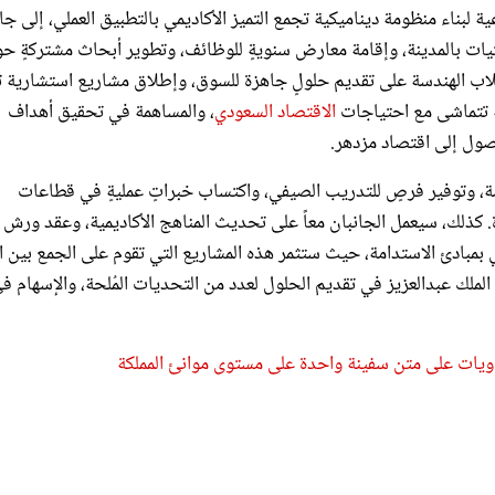
ية لبناء منظومة ديناميكية تجمع التميز الأكاديمي بالتطبيق العملي، إلى ج
تيات بالمدينة، وإقامة معارض سنويةٍ للوظائف، وتطوير أبحاث مشتركةٍ ح
طلاب الهندسة على تقديم حلولٍ جاهزة للسوق، وإطلاق مشاريع استشارية ت
ة تتماشى مع احتياجات
الاقتصاد السعودي
، والمساهمة في تحقيق أهداف
ة، وتوفير فرصٍ للتدريب الصيفي، واكتساب خبراتٍ عمليةٍ في قطاعات
. كذلك، سيعمل الجانبان معاً على تحديث المناهج الأكاديمية، وعقد ورش 
مبادئ الاستدامة، حيث ستثمر هذه المشاريع التي تقوم على الجمع بين ال
ة الملك عبدالعزيز في تقديم الحلول لعدد من التحديات المُلحة، والإسهام ف
حاويات على متن سفينة واحدة على مستوى موانئ المملكة