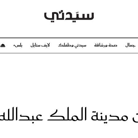
جمال
صحة ورشاقة
سيدتي وطفلك
لايف ستايل
بلس+
م
صحة ورشاقة
سيدتي وطفلك
بشرة
صحة
الحمل والولادة
ريحات
رشاقة و تغذية
مولودك
وعطور
أطفال ومراهقون
صحة الطفل
ن مدينة الملك عبدالله
مجلة سيدتي
مناسبات X سيدتي
ديو
عن سيدتي
بخ سيدتي
فريق سيدتي