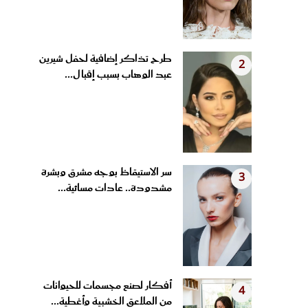
طرح تذاكر إضافية لحفل شيرين
2
عبد الوهاب بسبب إقبال...
سر الاستيقاظ بوجه مشرق وبشرة
3
مشدودة.. عادات مسائية...
أفكار لصنع مجسمات للحيوانات
4
من الملاعق الخشبية وأغطية...