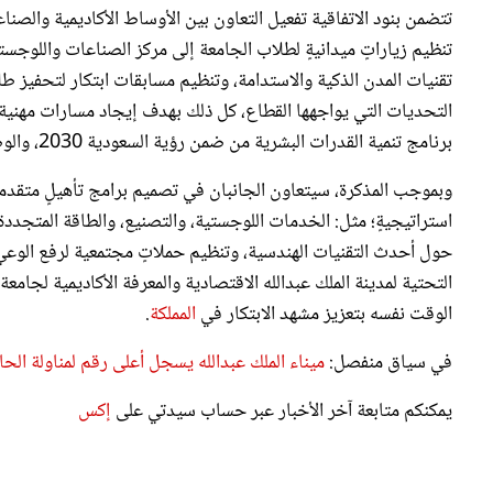
تتضمن بنود الاتفاقية تفعيل التعاون بين الأوساط الأكاديمية والصناع
تنظيم زياراتٍ ميدانيةٍ لطلاب الجامعة إلى مركز الصناعات واللوجس
تقنيات المدن الذكية والاستدامة، وتنظيم مسابقات ابتكار لتحفيز 
التحديات التي يواجهها القطاع، كل ذلك بهدف إيجاد مسارات مهني
برنامج تنمية القدرات البشرية من ضمن رؤية السعودية 2030، والوصول إلى اقتصاد مزدهر.
وبموجب المذكرة، سيتعاون الجانبان في تصميم برامج تأهيلٍ متقدم
استراتيجيةٍ؛ مثل: الخدمات اللوجستية، والتصنيع، والطاقة المتجددة
حول أحدث التقنيات الهندسية، وتنظيم حملاتٍ مجتمعية لرفع الوعي ب
التحتية لمدينة الملك عبدالله الاقتصادية والمعرفة الأكاديمية لجامع
الوقت نفسه بتعزيز مشهد الابتكار في
المملكة
.
في سياق منفصل:
ميناء الملك عبدالله يسجل أعلى رقم لمناولة ال
يمكنكم متابعة آخر الأخبار عبر حساب سيدتي على
إكس