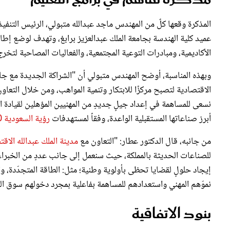
المذكرة وقعها كلٌ من المهندس ماجد عبدالله متبولي، الرئيس التنفيذ
عميد كلية الهندسة بجامعة الملك عبدالعزيز برابغ، وتهدف لوضع إطار
الأكاديمية، ومبادرات التوعية المجتمعية، والفعاليات المصاحبة لتخ
وبهذه المناسبة، أوضح المهندس متبولي أن "الشراكة الجديدة مع جا
الاقتصادية لتصبح مركزًا للابتكار وتنمية المواهب، ومن خلال التعاون
نسعى للمساهمة في إعداد جيلٍ جديدٍ من المهنيين المؤهلين لقيادة ا
أبرز صناعاتها المستقبلية الواعدة، وفقاً لمستهدفات
رؤية السعودية 2030
من جانبه، قال الدكتور عطار: "التعاون مع
مدينة الملك عبدالله الاق
للصناعات الحديثة بالمملكة، حيث سنعمل إلى جانب عددٍ من الخبراء 
إيجاد حلولٍ لقضايا تحظى بأولوية وطنية؛ مثل: الطاقة المتجدّدة، وا
نموّهم المهني واستعدادهم للمساهمة بفاعلية بمجرد دخولهم سوق ال
بنود الاتفاقية