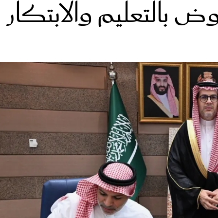
وض بالتعليم والابتكار
الات الرأي
تطبيقات سيدتي
ايل
دليل السفر
ارير
آخر الأخبار
وس سيدتي
مجلة سيد
غلاف رف