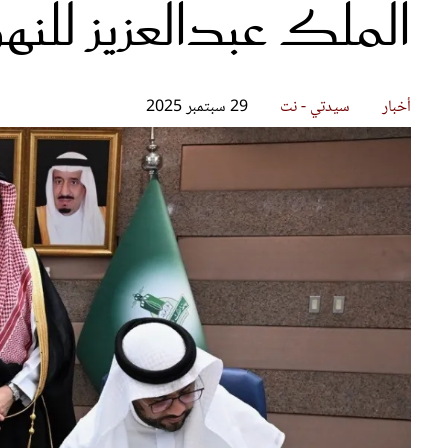
الملك عبدالعزيز للنه
قصص ملهمة
مق
شباب وبنات
ست
علاقات زوجية
تق
عر
أخبار
سيدتي - نت
29 سبتمبر 2025