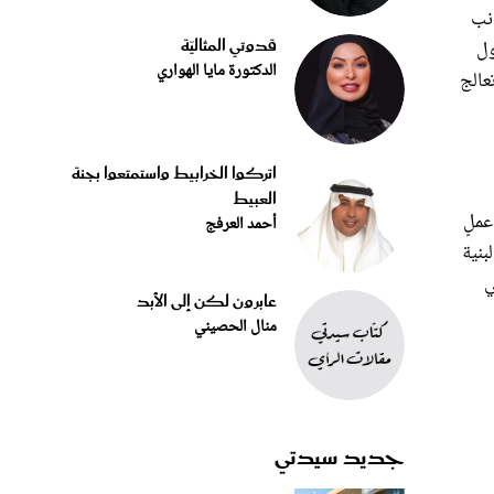
انب
قدوتي المثاليّة
ول
الدكتورة مايا الهواري
عالج
اتركوا الخرابيط واستمتعوا بجنة
العبيط
عملٍ
أحمد العرفج
بنية
ي
عابرون لكن إلى الأبد
منال الحصيني
جديد سيدتي