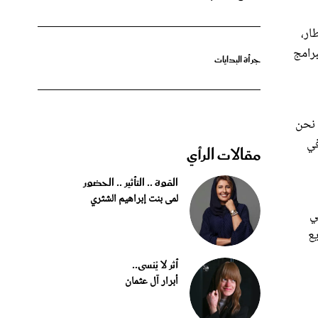
ار،
برامج
جرأة البدايات
 نحن
في
مقالات الرأي
القوة .. التأثير .. الحضور
لمى بنت إبراهيم الشثري
ي
يع
أثر لا يُنسى..
أبرار آل عثمان