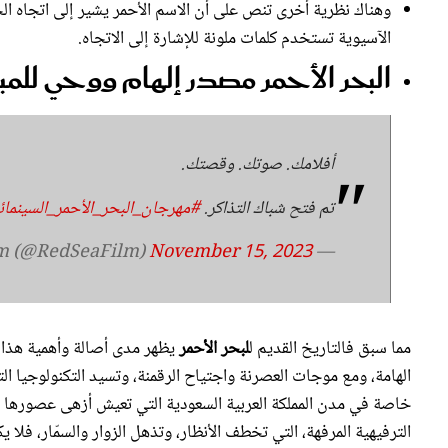
الآسيوية تستخدم كلمات ملونة للإشارة إلى الاتجاه.
البحر الأحمر مصدر إلهام ووحي للم
أفلامك. صوتك. وقصتك.
تم فتح شباك التذاكر.
#مهرجان_البحر_الأحمر_السينمائ
November 15, 2023
— RedSeaFilm (@RedSeaFilm)
مما سبق فالتاريخ القديم ل
لبحر الأحمر
يظهر مدى أصالة وأهمية هذا ال
الهامة، ومع موجات العصرنة واجتياح الرقمنة، وتسيد التكنولوجيا 
خاصة في مدن المملكة العربية السعودية التي تعيش أزهى عصورها هذه
الترفيهية المرفهة، التي تخطف الأنظار، وتذهل الزوار والسمّار، فلا 
تتجدد ممتطية صهوة الإبداع بكل مدن المملكة عامة وبخاصة تلك المط