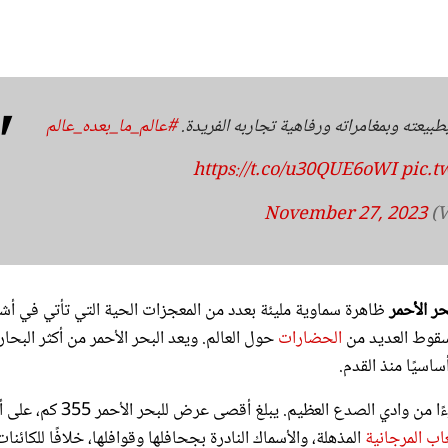
بیعته وبمغامراته ورفاهية تجاربه الفريدة.
#عالم_ما_بعده_عالم
https://t.co/u30QUE6oWI
pic.t
November 27, 2023
حر الأحمر
ظاهرة سماوية مليئة بعدد من المعجزات الحية التي تأتي في أش
وسقوط العديد من
الحضارات
حول العالم. ويعد البحر الأحمر من أكثر البحار
أساسيًا منذ القدم.
البحر الأحمر هو البحر الاستوائي في أقصى شمال العالم، ويحتل جزءًا من وادي الصدع العظيم. يبلغ أقصى عرض للبحر 
اب المرجانية
المذهلة، والأسماك النادرة بجحافلها وقوافلها، خلافًا للكائنات