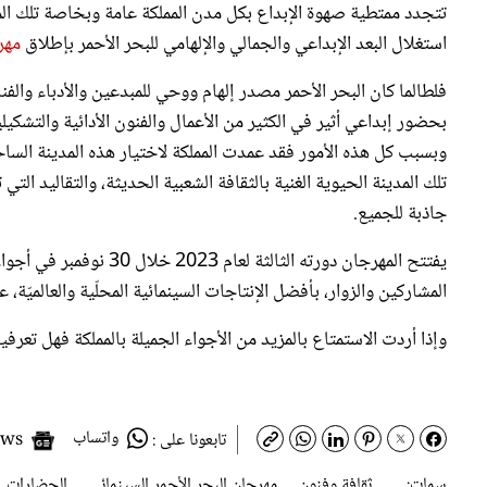
استغلال البعد الإبداعي والجمالي والإلهامي للبحر الأحمر بإطلاق
مهر
فلطالما كان البحر الأحمر مصدر إلهام ووحي للمبدعين والأدباء والف
بحضور إبداعي أثير في الكثير من الأعمال والفنون الأدائية والتشكيلية
وبسبب كل هذه الأمور فقد عمدت المملكة لاختيار هذه المدينة الساح
تلك المدينة الحيوية الغنية بالثقافة الشعبية الحديثة، والتقاليد ال
جاذبة للجميع.
يفتتح المهرجان دورته الثا
المشاركين والزوار، بأفضل الإنتاجات السينمائية المحلّية والعالميّة، 
وإذا أردت الاستمتاع بالمزيد من الأجواء الجميلة بالمملكة فهل تعرف
واتساب
Google News
تابعونا على :
سمات:
ثقافة وفنون
مهرجان البحر الأحمر السينمائي
الحضارات