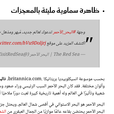
ظاهرة سماوية مليئة بالمعجزات
وجهة
#البحر_الأحمر
تدعوك لعالم جديد، مُبهر ومذهل بط
اكتشف المزيد على موقع
witter.com/hVu9Doljrj
— The Red Sea | البحر الأحمر (@VisitRedSea)
بحسب موسوعة انسيكلوبيديا بريتانيكا .britannica.com، ف
الب
وألوان مختلفة. فقد كان البحر الأحمر السبب الرئيسي وراء صعود 
شعبية وتأثيرًا في العالم وله أهمية تاريخية كبيرة لعبت دورًا ملاحيًا 
البحر الأحمر يحتضن بقاعه عالمًا موازيًا من الجمال العبقري من
الشع
الأخرى الشاهدة على مقدرة الله بلا حدود.