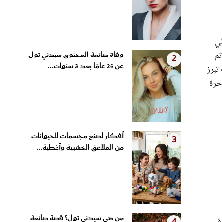
ظي
وفاة صانعة المحتوى سيدني تول
ثم
2
عن 26 عامًا بعد 3 سنوات...
تبرز
احرة
أفكار لصنع مجسمات للحيوانات
3
من الملاعق الخشبية وأغطية...
من هي سيدني تول؟ قصة صانعة
ة
4
المحتوى التي وثقت رحلتها مع...