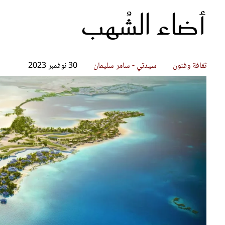
أضاء الشُهب
قصص ملهمة
مق
شباب وبنات
ست
علاقات زوجية
تق
عر
ثقافة وفنون
سيدتي - سامر سليمان
30 نوفمبر 2023