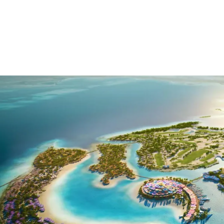
الات الرأي
تطبيقات سيدتي
ايل
دليل السفر
ارير
آخر الأخبار
وس سيدتي
مجلة سيد
غلاف رف