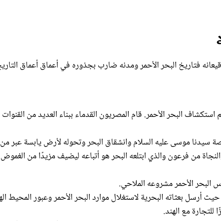
يعانه فتاريخ البحر الأحمر ومدنه ضارب بجذوره في أعماق أعماق التاري
 المصري القديم استكشاف البحر الأحمر. قام المصريون القدماء ببناء العديد من القنوات 
 قصة سيدنا موسى عليه السلام وانشقاق البحر وتحوله لأرض يابسة عبر من
لنجاة من فرعون والذي ابتلعه البحر هو أتباعه ليضيف مزيدًا من الغموض ل
س البحر الأحمر مشروعه الملاحي.
يث أرسل بعثاته البحرية لاستغلال موارد البحر الأحمر وعبور المحيط اله
ا للتجارة مع الهند.
لث الميلادي. خلال
العصور الوسطى
، وقد كان البحر الأحمر جزءًا مهمًا من