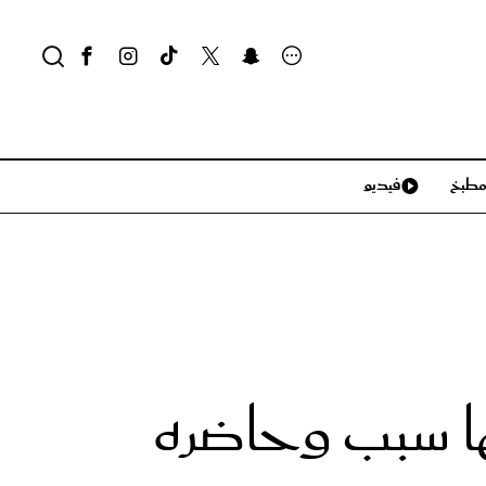
طبخ
فيديو
لايف ستايل
سياحة وسفر
منزل وديكور
تكنولوجيا
ها سبب وحاضره