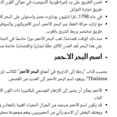
طريق تجارة التوابل.
في عام 1798، غزا نابليون بونابرت مصر واستولى على البحر الأحمر، لكنه فشل في السيطرة الدائمة عليه.
مع تزايد حركة النفط عبر البحر الأحمر، أبدى الأمريكيون والسوفي
طريق مختصر يربط الشرق بالغرب.
منذ ذلك الوقت فصاعدًا، لعب البحر الأحمر دورًا حاسمًا في التجا
على هذا البحر تُعد المدن الأكثر حظًا تجاريًا واقتصاديًا خاصة م
اسم البحر الاحمر
بحسب كتاب "رحلة إلى التاريخ في أعماق
البحر الأحمر
Thalassa"، ويعود اسم البحر الأحمر إلى العديد من القصص:
الماء.
قد يكون اسم الأحمر مستمد من الجبال الحمراء الغنية بالمعادن وا
ويعتقد البعض أن الاسم يأتي من الحميريين، وهم مجموعة محلي
وهناك نظرية أخرى تنص على أن الاسم الأحمر يشير إلى اتجاه الج