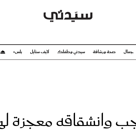
جمال
صحة ورشاقة
سيدتي وطفلك
لايف ستايل
بلس+
م
صحة ورشاقة
سيدتي وطفلك
بشرة
صحة
الحمل والولادة
ريحات
رشاقة و تغذية
مولودك
وعطور
أطفال ومراهقون
صحة الطفل
عجب وانشقاقه معجزة ل
مجلة سيدتي
مناسبات X سيدتي
ديو
عن سيدتي
بخ سيدتي
فريق سيدتي