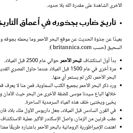
تاريخ ضارب بجذوره في أعماق التاريخ
بعيدًا عن جذوة الحديث عن موقع البحر الأحمر وما يحمله بجوفه وق
السحيق (حسب britannica.com ):
بدأ أول استكشاف ل
لبحر الأحمر
حوالي عام 2500 قبل الميلاد.
مرة أخرى في عام 1500 قبل الميلاد عندما حاول
البحر الأحمر، لكن لم يستمر أي منها.
ورد ذكر البحر الأحمر بجميع الكتب السماوية، فمن منا لا يعرف
خلالها اتباع سيدنا موسى للضفة الأخرى من البحر حيث الأمان وا
يخبئ ويختبئ خلف هذه المياه السرمدية الساحرة.
في القرن السادس قبل الميلاد، جعل داريوس الأول ملك بلاد فار
عقب قرنين من الزمان، واصل الإسكندر الأكبر عملية الاستكشاف ح
اهتمت الإمبراطورية الرومانية بالبحر الأحمر باعتباره طريقًا ممتازً
تضرر الطريق على يد إمبراطورية أكسوميت في حوالي القرن الثا