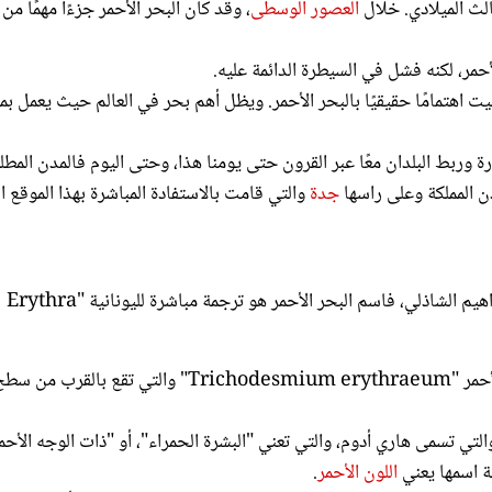
يت اهتمامًا حقيقيًا بالبحر الأحمر. ويظل أهم بحر في العالم حيث يعمل بمث
رة وربط البلدان معًا عبر القرون حتى يومنا هذا، وحتى اليوم فالمدن المطل
دن المملكة وعلى راسها
جدة
والتي قامت بالاستفادة المباشرة بهذا الموقع ال
" للكاتب إبراهيم الشاذلي، فاسم البحر الأحمر هو ترجمة مباشرة لليونانية "Erythra
الأحمر يمكن أن يشير إلى الإزهار الموسمي للبكتيريا ذات اللون الأحمر "Trichodesmium erythraeum" والتي تقع بالقرب من
لتي تسمى هاري أدوم، والتي تعني "البشرة الحمراء"، أو "ذات الوجه الأحم
ة اسمها يعني
اللون الأحمر
.
نوب، مثلما يشير اسم البحر الأسود إلى الشمال. تقول النظرية أن بعض ال