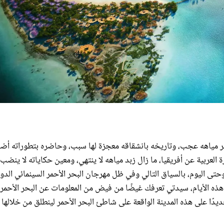
حر مياهه عجب، وتاريخه بانشقاقه معجزة لها سبب، وحاضره بتطوراته أضا
لعربية عن أفريقيا، ما زال زبد مياهه لا ينتهي، ومعين حكاياته لا ينضب،
تى اليوم، بالسياق التالي وفي ظل مهرجان البحر الأحمر السينمائي الدو
ينة جدة الساحلية هذه الأيام، سيدتي تعرفك غيضًا من فيض من المعلومات عن البحر الأحمر
ديدًا على هذه المدينة الواقعة على شاطئ البحر الأحمر لينطلق من خلالها 