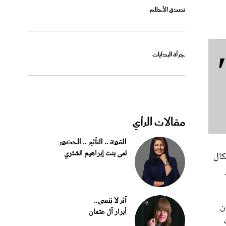
جرأة البدايات
مقالات الرأي
القوة .. التأثير .. الحضور
لمى بنت إبراهيم الشثري
كال
أثر لا يُنسى..
الأحمر 355 كم، على أن
أبرار آل عثمان