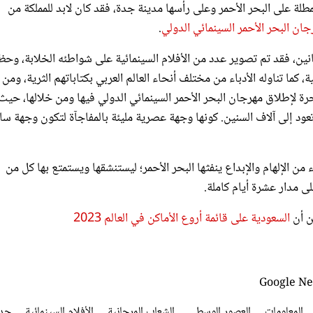
جان البحر الأحمر السينمائي الدولي
.
نانين، فقد تم تصوير عدد من الأفلام السينمائية على شواطئه الخلابة، وح
، كما تناوله الأدباء من مختلف أنحاء العالم العربي بكتاباتهم الثرية، ومن 
رة لإطلاق مهرجان البحر الأحمر السينمائي الدولي فيها ومن خلالها، حيث 
تي تعود إلى آلاف السنين. كونها وجهة عصرية مليئة بالمفاجآة لتكون وجهة س
لثة لعام 2023 خلال 30 نوفمبر في أجواء من الإلهام والإبداع ينفثها البحر الأحمر؛ ليستنشقها ويستمتع بها كل من
على مدار عشرة أيام كاملة.
ين أن
السعودية على قائمة أروع الأماكن في العالم 2023
المعلومات
العصور الوسطى
الشعاب المرجانية
الأفلام السينمائية
جد