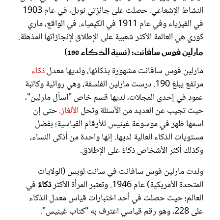
النشاط الإشعاعي. حصلت على جائزتي نوبل، في عام 1903
في الفيزياء وفي عام 1911 في الكيمياء. في الواقع، ماري
كوري هي العالمة الأكثر شعبية على الإطلاق لإنجازاتها المذهلة.
مارلين فوس سافانت: (نسبة الذكاء 190)
مارلين فوس سافانت مشهورة بذكائها، ولديها معدل
ذكاء
مرتفع يبلغ 190. درست مارلين الفلسفة، وهي روائية وكاتبة
عمود في إحدى المجلات، لديها قسم خاص "اسأل مارلين"،
حيث تجيب عن العديد من الأسئلة وتحل
الألغاز
. حتى إن
اسمها ظهر في موسوعة غينيس للأرقام القياسية؛ بفضل
مستويات الذكاء العالية لديها. إنها واحدة من أذكى النساء،
وكذلك أكثر الأشخاص ذكاءً على الإطلاق.
ولدت مارلين فوس سافانت في سانت لويس (الولايات
المتحدة الأمريكية) عام 1946. وتعتبر المرأة الأكثر
ذكاءً
في
العالم؛ حيث حصلت في أحد اختبارات قياس معدل الذكاء
على 228، وهو رقم قياسي اعترف به "كتاب غينيس".