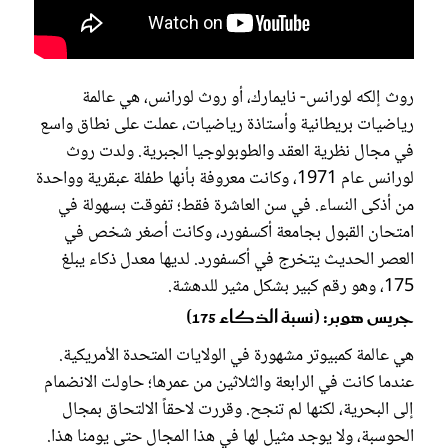
روث إلكه لورانس- نايمارك، أو روث لورانس، هي عالمة
رياضيات بريطانية وأستاذة رياضيات، عملت على نطاق واسع
في مجال نظرية العقد والطوبولوجيا الجبرية. ولدت روث
لورانس عام 1971، وكانت معروفة بأنها طفلة عبقرية وواحدة
من أذكى النساء. في سن العاشرة فقط؛ تفوقت بسهولة في
امتحان القبول بجامعة أكسفورد، وكانت أصغر شخص في
العصر الحديث يتخرج في أكسفورد. لديها معدل ذكاء يبلغ
175، وهو رقم كبير بشكل مثير للدهشة.
جريس هوبر: (نسبة الذكاء 175)
هي عالمة كمبيوتر مشهورة في الولايات المتحدة الأمريكية.
عندما كانت في الرابعة والثلاثين من عمرها؛ حاولت الانضمام
إلى البحرية، لكنها لم تنجح. وقررت لاحقاً الالتحاق بمجال
الحوسبة، ولا يوجد مثيل لها في هذا المجال حتى يومنا هذا.