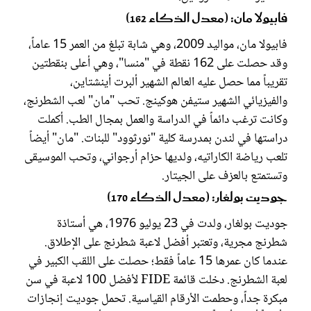
فابيولا مان: (معدل الذكاء 162)
فابيولا مان، مواليد 2009، وهي شابة تبلغ من العمر 15 عاماً،
وقد حصلت على 162 نقطة في "منسا"، وهي أعلى بنقطتين
تقريباً مما حصل عليه العالم الشهير ألبرت أينشتاين،
والفيزيائي الشهير ستيفن هوكينج. تحب "مان" لعب الشطرنج،
وكانت ترغب دائماً في الدراسة والعمل بمجال الطب. أكملت
دراستها في لندن بمدرسة كلية "نورثوود" للبنات. "مان" أيضاً
تلعب رياضة الكاراتيه، ولديها حزام أرجواني، وتحب الموسيقى
وتستمتع بالعزف على الجيتار.
جوديت بولغار: (معدل الذكاء 170)
جوديت بولغار، ولدت في 23 يوليو 1976، هي أستاذة
شطرنج مجرية، وتعتبر أفضل لاعبة شطرنج على الإطلاق.
عندما كان عمرها 15 عاماً فقط؛ حصلت على اللقب الكبير في
لعبة الشطرنج. دخلت قائمة FIDE لأفضل 100 لاعبة في سن
مبكرة جداً، وحطمت الأرقام القياسية. تحمل جوديت إنجازات