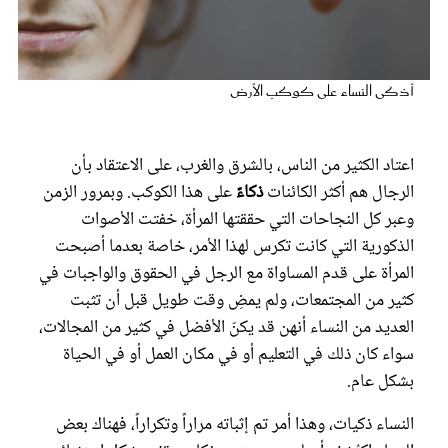
عروس سيدتي
أذكى النساء على كوكب الأرض
اعتاد الكثير من الناس، بالشرق والغرب، على الاعتقاد بأن
الرجال هم أكثر الكائنات
ذكاءً
على هذا الكوكب. وبمرور الزمن
وعبر كل النجاحات التي حققتها المرأة، خفتت الأصوات
الذكورية التي كانت تكرس لهذا الأمر، خاصة بعدما أصبحت
المرأة على قدم المساواة مع الرجل في الحقوق والواجبات في
مجلة سيدتي
كثير من المجتمعات، ولم يمضِ وقت طويل قبل أن تثبت
العديد من النساء أنهن قد يكنّ الأفضل في كثير من المجالات،
سواء كان ذلك في التعليم أو في مكان العمل أو في الحياة
غلاف رفمي
بشكل عام.
النساء ذكيات، وهذا أمر تم إثباته مراراً وتكراراً، فهناك بعض