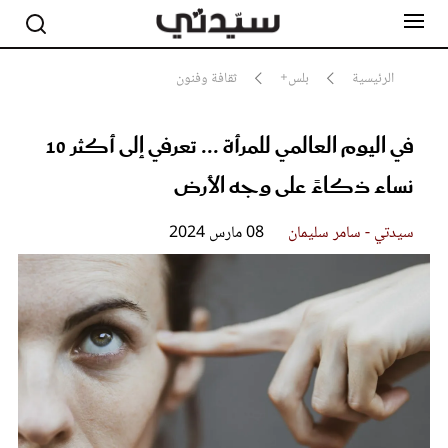
الرئيسية
بلس+
ثقافة وفنون
في اليوم العالمي للمرأة ... تعرفي إلى أكثر 10
مشاهير
أناقة
نساء ذكاءً على وجه الأرض
جمال
صحة ورشاقة
سيدتي وطفلك
سيدتي - سامر سليمان
08 مارس 2024
لايف ستايل
بلس+
فيديو
مطبخ سيدتي
مقالات الرأي
ستايل
تقارير