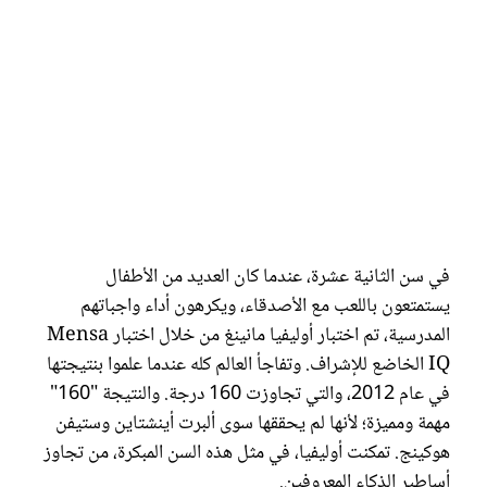
في سن الثانية عشرة، عندما كان العديد من الأطفال
يستمتعون باللعب مع الأصدقاء، ويكرهون أداء واجباتهم
المدرسية، تم اختبار أوليفيا مانينغ من خلال اختبار Mensa
IQ الخاضع للإشراف. وتفاجأ العالم كله عندما علموا بنتيجتها
في عام 2012، والتي تجاوزت 160 درجة. والنتيجة "160"
مهمة ومميزة؛ لأنها لم يحققها سوى ألبرت أينشتاين وستيفن
هوكينج. تمكنت أوليفيا، في مثل هذه السن المبكرة، من تجاوز
أساطير الذكاء المعروفين.