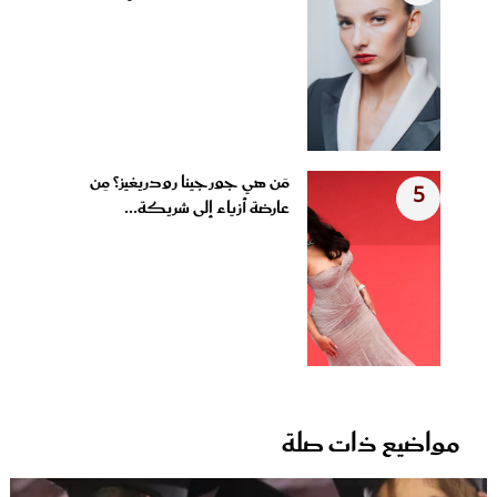
مَن هي جورجينا رودريغيز؟ مِن
5
عارضة أزياء إلى شريكة...
مواضيع ذات صلة