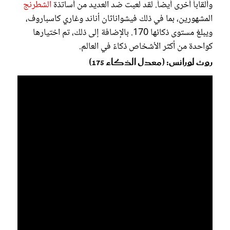
وألقاباً أخرى أيضاً. لقد لعبت ضد العديد من أساتذة
الشطرنج
المشهورين، بما في ذلك فيشواناثان أناند وغاري كاسباروف،
ويبلغ مستوى ذكائها 170. بالإضافة إلى ذلك، تم اختيارها
كواحدة من أكثر الأشخاص ذكاءً في العالم.
روث لورانس: (معدل الذكاء 175)