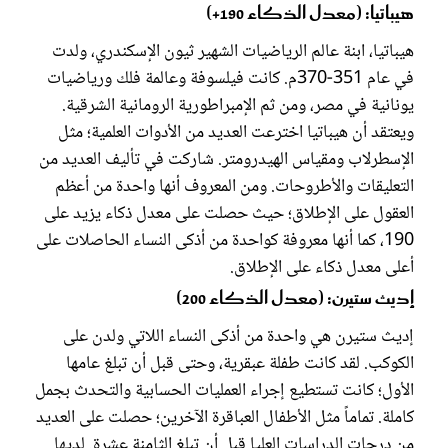
هيباتيا: (معدل الذكاء 190+)
هيباتيا، ابنة عالم الرياضيات الشهير ثيون الإسكندري، ولدت
في عام 351-370م. كانت فيلسوفة وعالمة فلك ورياضيات
يونانية في مصر، ومن ثم الإمبراطورية الرومانية الشرقية.
ويعتقد أن هيباتيا اخترعت العديد من الأدوات العلمية؛ مثل
الإسطرلاب ومقياس الهيدرومتر. شاركت في تأليف العديد من
التعليقات والأطروحات. ومن المعروف أنها واحدة من أعظم
العقول على الإطلاق؛ حيث حصلت على معدل ذكاء يزيد على
190، كما أنها معروفة كواحدة من أذكى النساء الحاصلات على
أعلى معدل ذكاء على الإطلاق.
إديث ستيرن: (معدل الذكاء 200)
إديث ستيرن هي واحدة من أذكى النساء اللاتي ولدن على
الكوكب. لقد كانت طفلة عبقرية، وحتى قبل أن تبلغ عامها
الأول؛ كانت تستطيع إجراء العمليات الحسابية والتحدث بجمل
كاملة. تماماً مثل الأطفال العباقرة الآخرين؛ حصلت على العديد
من درجات الدراسات العليا قبل أن تبلغ الثامنة عشرة. لديها