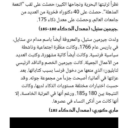
نظراً لرتبتها البحرية ونجاحها الكبير؛ حصلت على لقب "النعمة
المذهلة". حصلت على 40 دكتوراه فخرية من العديد من
جامعات العالم، وحصلت على معدل ذكاء 175.
جيرمين ستيل: (معدل الذكاء 180-185)
ولدت جيرمين ستيل، والمعروفة أيضاً باسم مدام دي ستايل،
في باريس عام 1766، وكانت منظّرة اجتماعية وناشطة
سياسية فرنسية. وكانت أيضاً كاتبة مشهورة، وكتبت العديد
من الأعمال الجميلة. كانت جيرمين الخصم والناقد الرئيسي
لنابليون؛ الذي منعها من دخول فرنسا بسبب كتاباتها. بعد
عزلتها في ألمانيا؛ أصبحت جزءاً من مجموعة جوته. وقد
حسبت اختبارات مختلفة مستويات الذكاء لديها، وكانت
النتيجة بين 180 و185. ورغم أنها في المرتبة الخامسة، إلا
أنها كانت من أذكى النساء في عصرها.
ماري كوري: (معدل الذكاء 185)