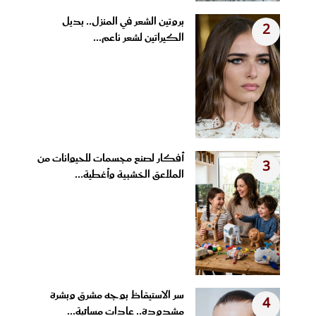
بروتين الشعر في المنزل.. بديل
2
الكيراتين لشعر ناعم...
أفكار لصنع مجسمات للحيوانات من
3
الملاعق الخشبية وأغطية...
سر الاستيقاظ بوجه مشرق وبشرة
4
مشدودة.. عادات مسائية...