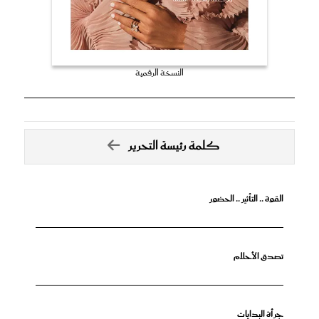
النسخة الرقمية
كلمة رئيسة التحرير
القوة .. التأثير .. الحضور
تصدق الأحلام
جرأة البدايات