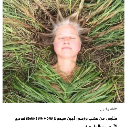
ثقافة وفنون
ملابس من عشب وزهور لجين سيمونز Jeanne Simmons تدمج
الأجساد بالطبيعية