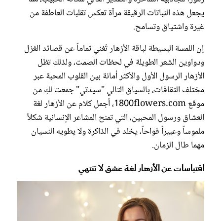
يجعل هذه النباتات الرقيقة مرآة تعكس تقلبات العاطفة من
غيرة واشتياق وتسامح.
إن اللمسة البسيطة لباقة الأزهار تُغني تماماً عن قصائد الغزل
ودواوين الشعر الطويلة في لحظات الصمت، ولذلك تظل
الأزهار الرسول الأول والأكثر أمانة بين القلوب المحبة عبر
مختلف الثقافات، بالسياق التالي "سيدتي" جمعت لكِ من
موقع 1800flowers.com، أجمل كلام عن الأزهار لغة
العشاق ورسول المحبين، التي تمنح المشاعر الإنسانية شكلاً
ملموساً وعبيراً فواحاً، يخلد في الذاكرة ولا يطويه النسيان
مهما طال الزمان.
اقتباسات عن الأزهار لغة عشق لا تنتهي