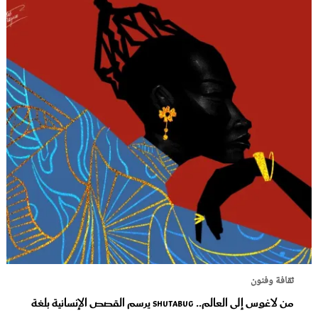
ثقافة وفنون
من لاغوس إلى العالم.. Shutabug يرسم القصص الإنسانية بلغة