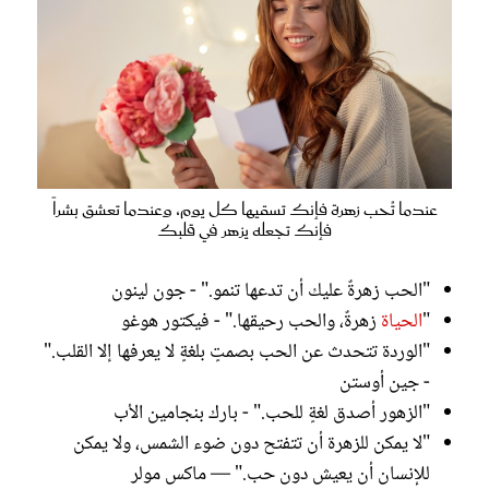
عندما تُحب زهرة فإنك تسقيها كل يوم، وعندما تعشق بشراً
فإنك تجعله يزهر في قلبك
"الحب زهرةٌ عليك أن تدعها تنمو." - جون لينون
"
الحياة
زهرةٌ، والحب رحيقها." - فيكتور هوغو
"الوردة تتحدث عن الحب بصمتٍ بلغةٍ لا يعرفها إلا القلب."
- جين أوستن
"الزهور أصدق لغةٍ للحب." - بارك بنجامين الأب
"لا يمكن للزهرة أن تتفتح دون ضوء الشمس، ولا يمكن
للإنسان أن يعيش دون حب." — ماكس مولر