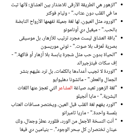
"الزهور هي الطريقة الأرقى للاعتذار بين العشاق؛ لأنها تبث
ما في القلب دون عتاب." - وليام فوكنر
"الورود مثل العيون، لها لغة جميلة تفهمها الأرواح النابضة
بالحب." - ميغيل دي أونامونو
"باقة العشاق ليست مجرد ترتيب للأزهار، بل موسيقى
بصرية تُعزف بلا صوت." - توني موريسون
"الحياة بدون حب مثل شجرة يابسة بلا أزهار أو فاكهة." -
إف سكات فيتزجيرالد
"الوردة لا تجيب أعداءها بالكلمات، بل ترد عليهم بنشر
الجمال والعطر." - ماتشونا دهليوايو
"لغة الزهور تعيد صياغة
المشاعر
التي تعجز عنها اللغات
البشرية." - مايا أنجيلو
"الورد يفهم لغة القلب قبل العين، ويختصر مسافات العتاب
بلمسة واحدة." - ماريا ثامبرانو
" أنتِ النسخة الأجمل من الورد، فللورد عطرٌ وجمال، ولكِ
عينان تختصران كل سِحر الوجود". – بنيامين دي فيغا