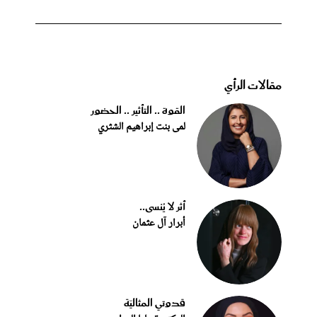
مقالات الرأي
القوة .. التأثير .. الحضور
لمى بنت إبراهيم الشثري
أثر لا يُنسى..
أبرار آل عثمان
قدوتي المثاليّة