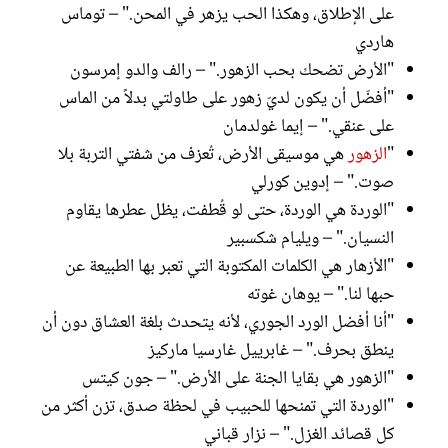
على الإطلاق، وهكذا الحب يزهر في المحن." – توماس
هاردي
"الأرض تضحك بحب الزهور." – رالف والدو إمرسون
"أفضّل أن يكون لديّ زهور على طاولتي بدلاً من الماس
على عنقي." – إيما غولدمان
"
الزهور
هي موسيقى الأرض، تُعزف من شفتي التربة بلا
صوت." – إدوين كورلي
"الوردة هي الوردة، حتى لو قُطفت، يظل عطرها يقاوم
النسيان." – ويليام شكسبير
"الأزهار هي الكلمات المكتوبة التي تعبر بها الطبيعة عن
حبها لنا." – يوهان غوته
"أنا أفضل الورد الجوري، لأنه يتحدث بلغة العشاق دون أن
ينطق بحرف." – غابرييل غارسيا ماركيز
"الزهور هي بقايا الجنة على الأرض." – جون كيتس
"الوردة التي تمنحها للحبيب في لحظة صدق، تزن أكثر من
كل قصائد الغزل." – نزار قباني