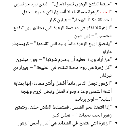
"حيثما تتفتح الزهور، تنمو الآمال." – ليدي بيرد جونسون
"
الحب
كزهرة جميلة قد لا ألمسها، لكن عبيرها يجعل
الحديقة مكاناً للبهجة." – هيلين كيلر
"الزهرة لا تفكر في منافسة الزهرة التي بجانبها، بل تتفتح
فحسب." – زين شين
"يلتصق أريج الزهرة دائماً باليد التي تقدمها." – كريستوفر
مارلو
"منْ أراد وردة، فعليه أن يحترم شوكها." – جون ميلتون
"كل زهرة هي روح محبة تتفتح في الطبيعة." – جيرار دي
نيرفال
"الزهور تجعل الناس دائماً أفضل وأكثر سعادة؛ إنها بمثابة
أشعة الشمس وغذاء ودواء للعقل ونبض الروح وبهجة
القلب." – لوثر بربانك
"إذا التفتنا نحو الشمس، فستسقط الظلال خلفنا، وتتفتح
زهور الحب بحياتنا." – هيلين كيلر
"الزهرة التي تتفتح في الشدائد هي أندر وأجمل الزهور