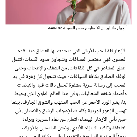
عروس سيدتي
أجمل كلام عن الأزهار- مصدر الصورة magnific
الأزهار لغة الحب الأرقى التي يتحدث بها العشاق منذ أقدم
العصور، فهي تختصر المسافات وتتجاوز حدود الكلمات؛ لتنقل
أعمق المشاعر في كل الثقافات، من الشغف والإعجاب وحتى
الوفاء الصادق بكافة السياقات؛ حيث تتحول كل زهرة في يد
المحب إلى رسالة سرية مشفرة تحمل دقات قلبه والنبضات
مجلة سيدتي
وأصداء شغفِه المتعاليات، وفي هذا العالم الملون الذي يحيط
بنا، يعبر الورد الأحمر عن الحب الملتهب والشوق الجارف، بينما
غلاف رفمي
تهمس الزهور الوردية بكلمات الإعجاب الرقيق والامتنان، في
حين تأتي الأزهار البيضاء؛ لتعلن عن نقاء السريرة وبراءة
العاطفة وتأكيد الالتزام الأبدي، ويَمثٌل الياسمين والأوركيد
رموزاً للجاذبية الساحرة والتقدير العالي لمكانة الحبيب، مما