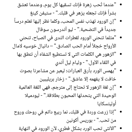
"عندما تُحب زهرة فإنك تسقيها كل يوم، وعندما تعشق
بشراً فإنك تجعله يزهر في قلبك." - ستيفن كينغ
"إن الورود تهذب نفس المحب، وكلما نظر إليها تعلم درساً
جديداً في التضحية." - ليو آندرسون سوفال
"مثلما تنحني الورود لقطرات الندى في الصباح، تنحني
الأرواح خجلاً أمام الحب الصادق." – دانيال خوسيه لامال
"الزهور هي الكلمات التي لا تستطيع الشفاه أن تنطق بها
في اللقاء الأول." - وليام ليل أندي
"يهمس الورد بأرق العبارات؛ ليعبر عن مشاعرنا بصوت
خافت لا يفهمه إلا عاشق." - زخار بريليبين
"إن لغة الزهور لا تحتاج إلى مترجم، فهي اللغة العالمية
الوحيدة التي يتحدثها المحبون بطلاقة." - ليودميلا
أوليتسكايا
"إذا زرعت وردة في قلبك، نما ربيع دائم في روحك وروح
منْ تحب." - بوريس أكونين
"الأنثى تحب الورد بشكل فطري، لأن الورود في النهاية