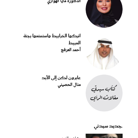
الدكتورة مايا الهواري
اتركوا الخرابيط واستمتعوا بجنة
العبيط
أحمد العرفج
عابرون لكن إلى الأبد
منال الحصيني
جديد سيدتي