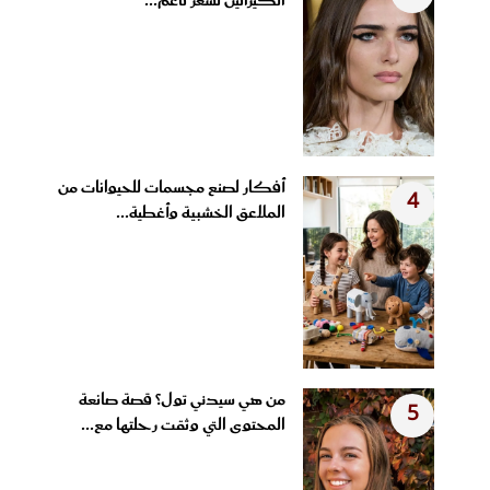
الكيراتين لشعر ناعم...
أفكار لصنع مجسمات للحيوانات من
4
الملاعق الخشبية وأغطية...
من هي سيدني تول؟ قصة صانعة
5
المحتوى التي وثقت رحلتها مع...