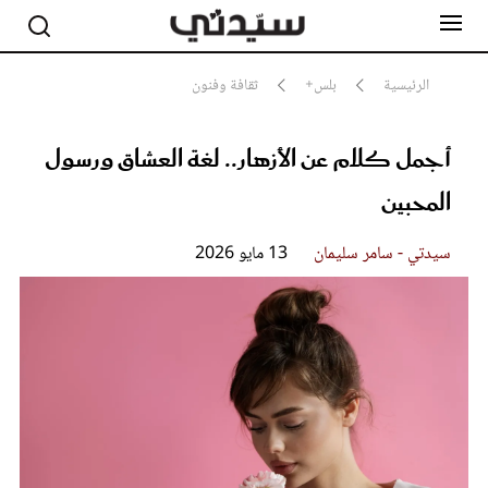
الرئيسية
بلس+
ثقافة وفنون
أجمل كلام عن الأزهار.. لغة العشاق ورسول
مشاهير
أناقة
المحبين
جمال
صحة ورشاقة
سيدتي وطفلك
سيدتي - سامر سليمان
13 مايو 2026
لايف ستايل
بلس+
فيديو
مطبخ سيدتي
مقالات الرأي
ستايل
تقارير