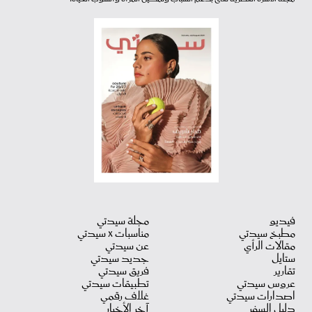
فيديو
مجلة سيدتي
مطبخ سيدتي
مناسبات X سيدتي
مقالات الرأي
عن سيدتي
ستايل
جديد سيدتي
تقارير
فريق سيدتي
عروس سيدتي
تطبيقات سيدتي
اصدارات سيدتي
غلاف رقمي
دليل السفر
آخر الأخبار