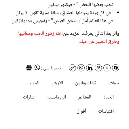
تحب بعضها البعض." - فيكتور بيلفين
"في كل وردة يتبادلها العشاق رسالة سرية تقول: لا يزال
في هذا العالم أمل يستحق العيش." - يفجيني فودولازكين
والرابط التالي يعرفك المزيد عن:
لغة زهور الحب ومعانيها
وطرق التعبير عن حبك
تابعونا على :
ثقافة وفنون
الأزهار
الحب
سمات:
الحياة
المشاعر
الرومانسية
عبارات
اقتباسات
أقوال