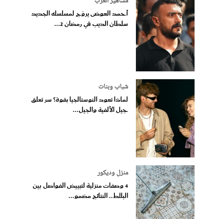
مشاهير العرب
أحمد العوضى يروّج لمسلسله الجديد
سلطان الديب في رمضان 2...
شباب وبنات
لماذا تعود النوستالجيا بقوة؟ سر تعلق
جيل الألفية والجيل...
منزل وديكور
4 وصفات منزلية لتبييض الفواصل بين
البلاط.. النتائج مضمو...