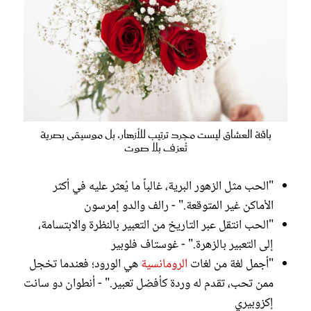
باقة العشاق ليست مجرد ترتيب للأزهار، بل موسيقى بصرية
تُعزف بلا صوت
"الحب مثل الزهور البرية، غالباً ما يُعثر عليه في أكثر
الأماكن غير المتوقعة." - رالف والدو إمرسون
"الحب انتقل عبر التاريخ من التعبير بالنظرة والابتسامة،
إلى التعبير بالزهرة." - غوستاف فلوبير
"أجمل لغة من لغات
الرومانسية
هي الورود؛ فعندما تخجل
ممن تحب، تقدم له وردة كأفضل تعبير." - أنطوان دو سانت
إكزوبيري