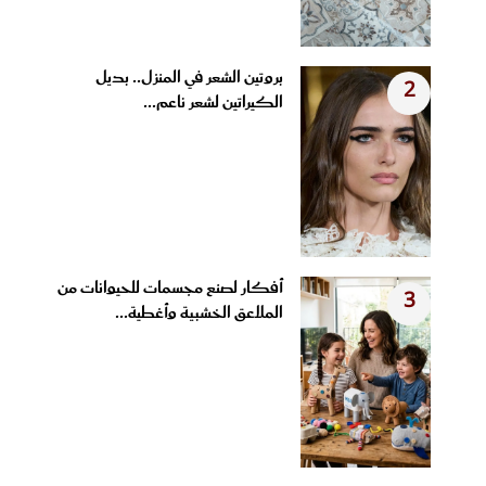
بروتين الشعر في المنزل.. بديل
2
الكيراتين لشعر ناعم...
أفكار لصنع مجسمات للحيوانات من
3
الملاعق الخشبية وأغطية...