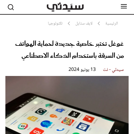
الرئيسية
لايف ستايل
تكنولوجيا
غوغل تختبر خاصية جديدة لحماية الهواتف
مشاهير
أناقة
من السرقة باستخدام الذكاء الاصطناعي
جمال
صحة ورشاقة
سيدتي وطفلك
سيدتي - نت
13 يونيو 2024
لايف ستايل
بلس+
فيديو
مطبخ سيدتي
مقالات الرأي
ستايل
تقارير