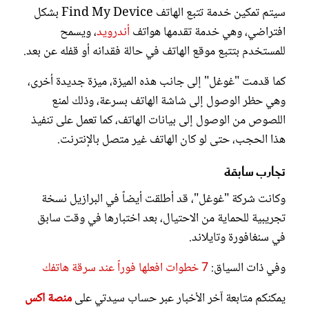
سيتم تمكين خدمة تتبع الهاتف Find My Device بشكل
افتراضي، وهي خدمة تقدمها هواتف
أندرويد
، ويسمح
للمستخدم بتتبع موقع الهاتف في حالة فقدانه أو قفله عن بعد.
كما قدمت "غوغل" إلى جانب هذه الميزة، ميزة جديدة أخرى،
وهي حظر الوصول إلى شاشة الهاتف بسرعة، وذلك لمنع
اللصوص من الوصول إلى بيانات الهاتف، كما تعمل على تنفيذ
هذا الحجب، حتى لو كان الهاتف غير متصل بالإنترنت.
تجارب سابقة
وكانت شركة "غوغل"، قد أطلقت أيضاً في البرازيل نسخة
تجريبية للحماية من الاحتيال، بعد اختبارها في وقت سابق
في سنغافورة وتايلاند.
وفي ذات السياق:
7 خطوات افعلها فوراً عند سرقة هاتفك
يمكنكم متابعة آخر الأخبار عبر حساب سيدتي على
منصة اكس