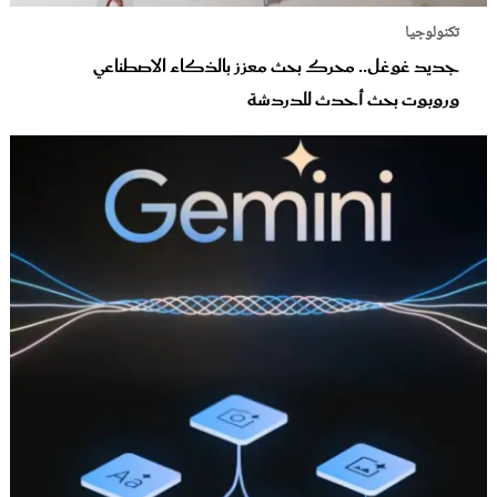
تكنولوجيا
جديد غوغل.. محرك بحث معزز بالذكاء الاصطناعي
وروبوت بحث أحدث للدردشة