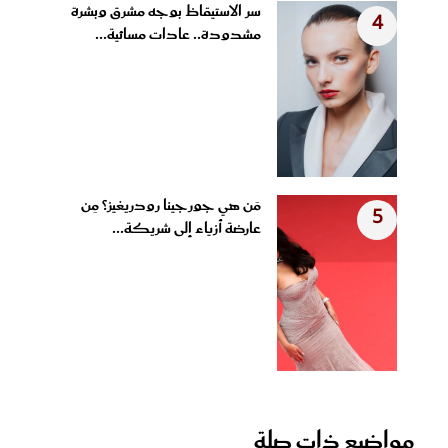
سر الاستيقاظ بوجه مشرق وبشرة
4
مشدودة.. عادات مسائية...
مَن هي جورجينا رودريغيز؟ مِن
5
عارضة أزياء إلى شريكة...
مواضيع ذات صلة