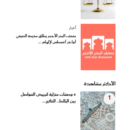
أخبار
متحف البحر الأحمر يطلق مخيمه الصيفي
أواخر أغسطس لإلهام ...
الأكثر مشاهدة
4 وصفات منزلية لتبييض الفواصل
1
بين البلاط.. النتائج...