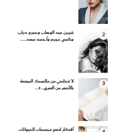
شيرين عبد الوهاب وعمرو دياب
2
ونانسي عجرم وأحمد سعد.....
لا تتخلصي من ملابسك المبقعة
3
بالأصفر من التعرق.. 5...
أفكار لصنع مجسمات للحيوانات
4
من الملاعق الخشبية وأغطية...