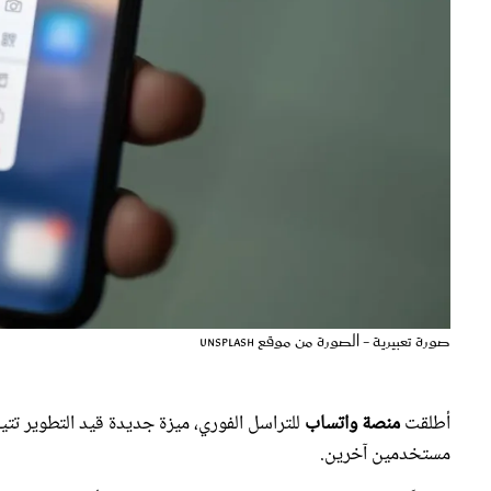
صورة تعبيرية - الصورة من موقع unsplash
أطلقت
منصة واتساب
للتراسل الفوري، ميزة جديدة قيد التطوير ت
مستخدمين آخرين.
ووفقاً لموقع "WABetaInfo" التقني المتخصص، أوضحت المنصة أن الميزة جديدة تسهّل تنظيم وإدارة