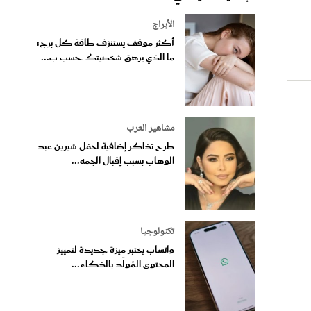
الأبراج
أكثر موقف يستنزف طاقة كل برج:
ما الذي يرهق شخصيتك حسب ب...
مشاهير العرب
طرح تذاكر إضافية لحفل شيرين عبد
الوهاب بسبب إقبال الجمه...
تكنولوجيا
واتساب يختبر ميزة جديدة لتمييز
المحتوى المُولّد بالذكاء...