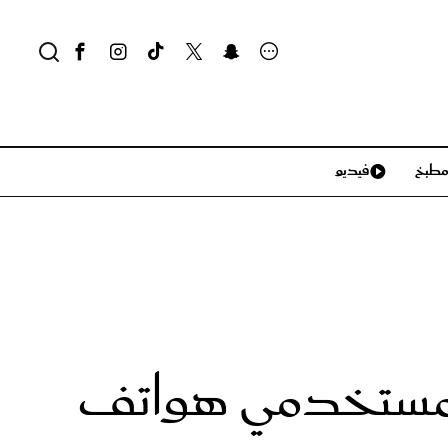
طبخ
فيديو
لايف ستايل
سياحة وسفر
منزل وديكور
تكنولوجيا
 لمستخدمي هواتف