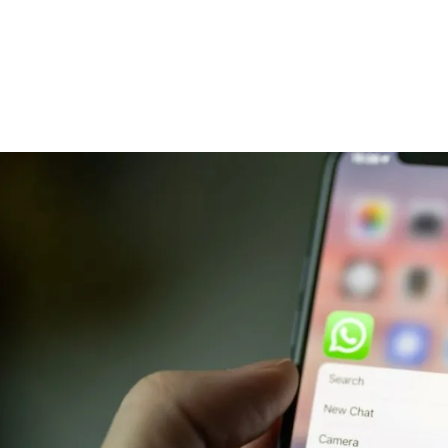
الات الرأي
تطبيقات سيدتي
ايل
دليل السفر
ارير
آخر الأخبار
وس سيدتي
مجلة سيد
غلاف رف