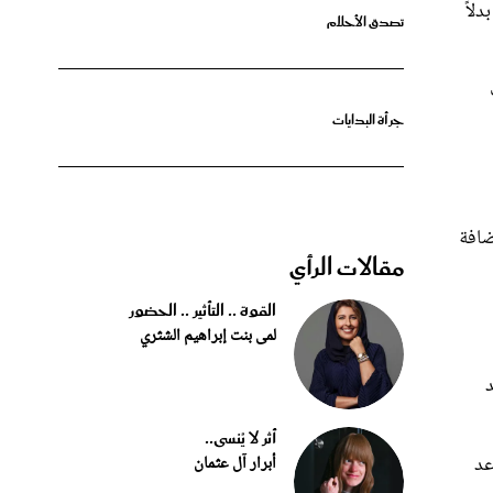
جرأة البدايات
ضافة
مقالات الرأي
القوة .. التأثير .. الحضور
لمى بنت إبراهيم الشثري
د
أثر لا يُنسى..
عد
أبرار آل عثمان