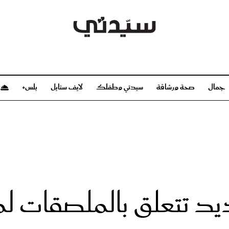
جمال
صحة ورشاقة
سيدتي وطفلك
لايف ستايل
بلس+
م
صحة ورشاقة
سيدتي وطفلك
بشرة
صحة
الحمل والولادة
ريحات
رشاقة و تغذية
مولودك
وعطور
أطفال ومراهقون
صحة الطفل
ديد تتعلق بالملصقات
مجلة سيدتي
مناسبات X سيدتي
ديو
عن سيدتي
بخ سيدتي
فريق سيدتي