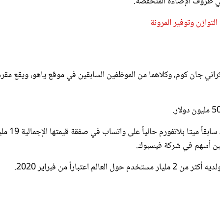
توازن وتوفير المرونة
ريان أكتون والأوكراني جان كوم، وكلاهما من الموظفين السابقين في موقع ياهو، ويقع مقر
وفي 19 فبراير 2014، استحوذ عملاق التواصل الاجتماعي فيسبوك سابقاً ميتا بلا
وبين أسهم في شركة فيسبوك.