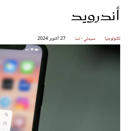
أندرويد
قصص ملهمة
مق
شباب وبنات
ست
علاقات زوجية
تق
عر
تكنولوجيا
سيدتي - نت
27 أكتوبر 2024