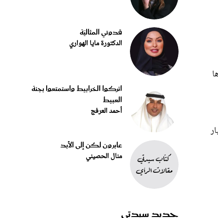
قدوتي المثاليّة
الدكتورة مايا الهواري
ها
اتركوا الخرابيط واستمتعوا بجنة
العبيط
أحمد العرفج
تفورم حالياً على واتساب في صفقة قيمتها الإجمالية 19 مليار
عابرون لكن إلى الأبد
منال الحصيني
جديد سيدتي