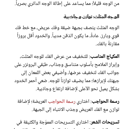
من الوجه قليلاً؛ مما يساعد على إطالة الوجه الدائري بصرياً.
الوجه المثلث: توازن وجاذبية
الوجه المثلث يتصف بجبهة ضيقة وفك عريض، مع خط فك
قوي وبارز. عادةً، ما يكون الذقن مدبباً. والخدود أقل بروزاً
مقارنةً بالفك.
المكياج المناسب
: للتخفيف من عرض الفك للوجه المثلث،
وإبراز الملامح بأسلوب متناسق وجذاب، طبّقي البرونزر على
جوانب الفك لتخفيف عرضها، وأضيفي بعض اللمعان إلى
جبهتك لإبرازها؛ مما يضيف توازناً للوجه. ضعي أحمر الخدود
بشكل يميل نحو الأعلى لإضافة ارتفاع وجاذبية.
رسمة الحواجب
: اختاري
رسمة الحواجب
العريضة؛ لإضافة
توازن مع الفك العريض وجذب الانتباه إلى الجبهة.
تسريحات الشعر
: اختاري التسريحات المموّجة والكثيفة في