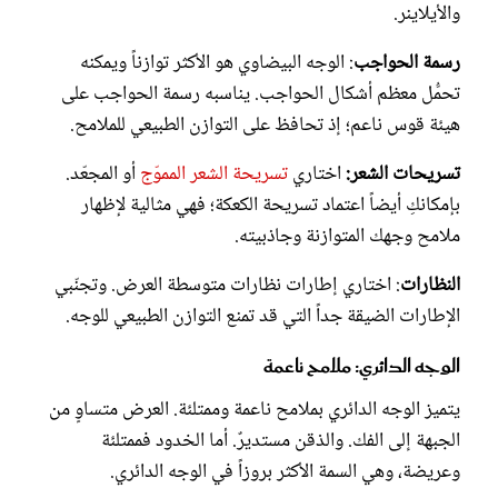
والأيلاينر.
رسمة الحواجب
: الوجه البيضاوي هو الأكثر توازناً ويمكنه
تحمُّل معظم أشكال الحواجب. يناسبه رسمة الحواجب على
هيئة قوس ناعم؛ إذ تحافظ على التوازن الطبيعي للملامح.
تسريحات الشعر:
اختاري
تسريحة الشعر المموّج
أو المجعّد.
بإمكانكِ أيضاً اعتماد تسريحة الكعكة؛ فهي مثالية لإظهار
ملامح وجهك المتوازنة وجاذبيته.
النظارات
: اختاري إطارات نظارات متوسطة العرض. وتجنّبي
الإطارات الضيقة جداً التي قد تمنع التوازن الطبيعي للوجه.
الوجه الدائري: ملامح ناعمة
يتميز الوجه الدائري بملامح ناعمة وممتلئة. العرض متساوٍ من
الجبهة إلى الفك. والذقن مستديرٌ. أما الخدود فممتلئة
وعريضة، وهي السمة الأكثر بروزاً في الوجه الدائري.