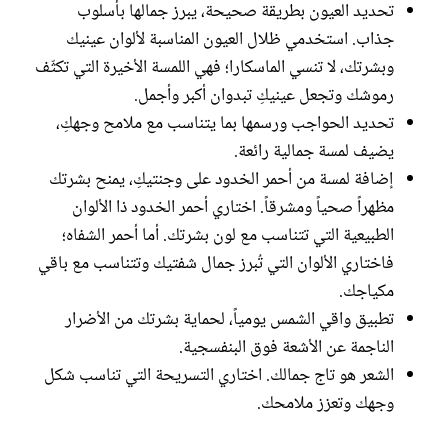
تحديد العيون بطريقة صحيحة، يبرز جمالها بأسلوب
جذاب. استخدمي ظلال العيون المناسبة لألوان عينيك
وبشرتك، لا تنسي الماسكارا؛ فهي اللمسة الأخيرة التي تكثّف
رموشك وتجعل عينيكِ تبدوان أكبر وأجمل.
تحديد الحواجب ورسمها بما يتناسب مع ملامح وجهكِ،
يضيف لمسة جمالية رائعة.
إضافة لمسة من أحمر الخدود على وجنتيكِ، يمنح بشرتك
مظهراً صحياً ومشرقاً. اختاري أحمر الخدود ذا الألوان
الطبيعية التي تتناسب مع لون بشرتك. أما أحمر الشفاه؛
فاختاري الألوان التي تُبرز جمال شفتيك وتتناسب مع باقي
مكياجك.
تطبيق واقي الشمس يومياً، لحماية بشرتك من الأضرار
الناجمة عن الأشعة فوق البنفسجية.
الشعر هو تاج جمالك. اختاري التسريحة التي تناسب شكل
وجهك وتعزز ملامحك.