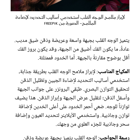
لإبراز ملامح الوجه القلب استخدمي أساليب التحديد لإضاءة
الملامح- الصورة من Freepik
يتميز الوجه القلب بجبهة واسعة وعريضة وذقن ضيق مدبب.
عادةً، ما يكون الفك أضيق من الجبهة، وقد يكون بروز الفك
أقل بوضوح مقارنةً بالجبهة. أما الخدود فممتلئة.
المكياج المناسب
: لإبراز ملامح الوجه القلب بطريقة جذابة،
استخدمي أساليب التحديد لإضاءة الجبين وتظليل الذقن
لتحقيق التوازن البصري. طبّقي البرونزر على جوانب الجبهة
وأسفل الذقن؛ لتقليل عرض الجبهة وإبراز الذقن. هذا يضيف
توازناً للوجه. ضعي أحمر الخدود على أعلى الخدين لإضافة
توازن وجاذبية. واستخدمي الأيلاينر لتحديد العيون وإضافة
سحر وجاذبية للجزء العلوي من وجهك.
رسمة الحواجب
: الوجه القلب يتميز بجبهة عريضة وذقن