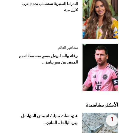
الدراما السورية تستقطب نجوم عرب
لأول مرة
مشاهير العالم
وفاة والد ليونيل ميسي بعد معاناة مع
المرض عن عمرٍ يناهز...
الأكثر مشاهدة
4 وصفات منزلية لتبييض الفواصل
1
بين البلاط.. النتائج...