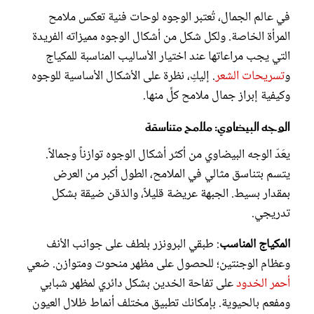
في عالم الجمال، تُعتبر الوجوه لوحات فنية تعكس ملامح
المرأة الخاصة. ولكل شكل من أشكال الوجوه مميزاته الفريدة
التي يجب مراعاتها عند اختيار الأساليب المناسبة للمكياج
و
تسريحات الشعر
. إليكِ، نظرة على الأشكال الأساسية للوجوه
وكيفية إبراز جمال ملامح كلٍّ منها.
الوجه البيضاوي: ملامح متناسقة
يعَدّ الوجه البيضاوي من أكثر أشكال الوجوه توازناً وجمالاً.
يتسم بتناسق مثالي في الملامح، الطول أكبر من العرض
بمقدار بسيط. الجبهة عريضة قليلاً، والذقن ضيقة بشكل
تدريجي.
المكياج المناسب
: طبقي البرونزر بلطف على جوانب الأنف
وعظام الوجنتين؛ للحصول على مظهر منحوت ومتوازن. ضعي
أحمر الخدود
على تفاحة الخدين بشكل دائري لمظهر شبابي
ومفعم بالحيوية. بإمكانك تطبيق مختلف أنماط ظلال العيون