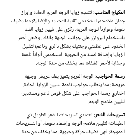
المكياج المناسب
: لتنعيم زوايا الوجه المربع الحادة وإبراز
جمال ملامحه، استخدمي تقنية التحديد والإضاءة؛ مما يضيف
نعومة وتوازناً للوجه المربع. ركّزي على تليين زوايا الفك
باستخدام البرونزر على جوانب الجبهة والفك. وضعي أحمر
الخدود على عظمتي وجنتيك بشكل دائري وناعم؛ لتقليل
الزوايا وإضافة لمسة من الحيوية. استخدمي ألواناً ناعمة
وجذابة لأحمر الشفاه؛ مما يخفف من حدة الوجه.
رسمة الحواجب
: الوجه المربع يتميز بفك عريض وجبهة
عريضة؛ مما يتطلب حواجب ناعمة لتليين الزوايا الحادة.
اختاري رسمة الحواجب على شكل قوس ناعم ومستدير؛
لتليين ملامح الوجه.
تسريحات الشعر
: اعتمدي تسريحات الشعر الطويل ذي
الطبقات؛ لتليين ملامح الوجه وإضفاء نعومة. أو التسريحات
المموجة؛ فهي تضيف حركة وحيوية؛ مما يخفف من حدة