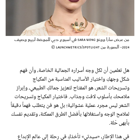
عروس سيدتي
من عرض سارا وونغ Sara Wong في أسبوع دبي للموضة لربيع وصيف
2024- الصورة من Launchmetrics/Spotlight ©
هل تعلمين أن لكل وجه أسراره الجمالية الخاصة، وأن فهم
شكل وجهكِ واختيار الأساليب المناسبة من المكياج
وتسريحات الشعر، هو المفتاح لتعزيز جمالكِ الطبيعي، وإبراز
مجلة سيدتي
ملامحك بأسلوب لافت وجذاب. فاختيار المكياج وتسريحات
الشعر ليس مجرد عملية عشوائية؛ بل هو فن يتطلب فهماً دقيقاً
غلاف رفمي
لملامح الوجه واستغلالها بأفضل الطرق الممكنة، وتقديم نفسك
بأبهى حُلة.
في هذا الإطار، «سيدتي» تأخذكِ في رحلة إلى عالم الإبداع