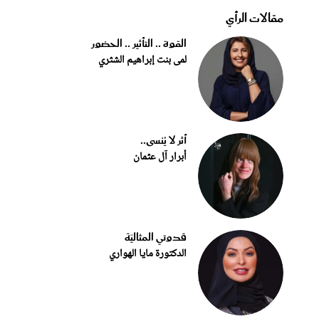
مقالات الرأي
القوة .. التأثير .. الحضور
لمى بنت إبراهيم الشثري
أثر لا يُنسى..
أبرار آل عثمان
قدوتي المثاليّة
الدكتورة مايا الهواري