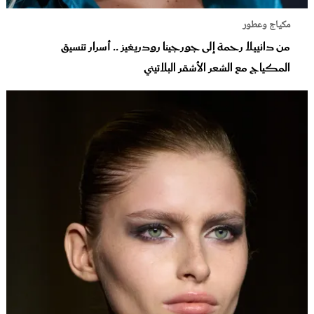
مكياج وعطور
من دانييلا رحمة إلى جورجينا رودريغيز .. أسرار تنسيق
المكياج مع الشعر الأشقر البلاتيني