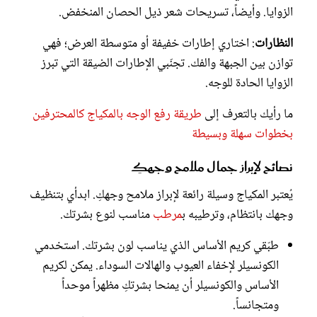
الزوايا. وأيضاً، تسريحات شعر ذيل الحصان المنخفض.
النظارات
: اختاري إطارات خفيفة أو متوسطة العرض؛ فهي
توازن بين الجبهة والفك. تجنّبي الإطارات الضيقة التي تبرز
الزوايا الحادة للوجه.
ما رأيك بالتعرف إلى
طريقة رفع الوجه بالمكياج كالمحترفين
بخطوات سهلة وبسيطة
نصائح لإبراز جمال ملامح وجهكِ
يُعتبر المكياج وسيلة رائعة لإبراز ملامح وجهكِ. ابدأي بتنظيف
وجهك بانتظام، وترطيبه ب
مرطب
مناسب لنوع بشرتك.
طبّقي كريم الأساس الذي يناسب لون بشرتك. استخدمي
الكونسيلر لإخفاء العيوب والهالات السوداء. يمكن لكريم
الأساس والكونسيلر أن يمنحا بشرتكِ مظهراً موحداً
ومتجانساً.