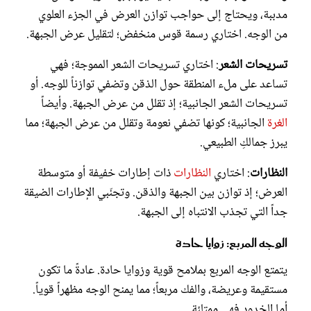
مدببة، ويحتاج إلى حواجب توازن العرض في الجزء العلوي
من الوجه. اختاري رسمة قوس منخفض؛ لتقليل عرض الجبهة.
تسريحات الشعر
: اختاري تسريحات الشعر المموجة؛ فهي
تساعد على ملء المنطقة حول الذقن وتضفي توازناً للوجه. أو
تسريحات الشعر الجانبية؛ إذ تقلل من عرض الجبهة. وأيضاً
الغرة
الجانبية؛ كونها تضفي نعومة وتقلل من عرض الجبهة؛ مما
يبرز جمالكِ الطبيعي.
النظارات
: اختاري
النظارات
ذات إطارات خفيفة أو متوسطة
العرض؛ إذ توازن بين الجبهة والذقن. وتجنّبي الإطارات الضيقة
جداً التي تجذب الانتباه إلى الجبهة.
الوجه المربع: زوايا حادة
يتمتع الوجه المربع بملامح قوية وزوايا حادة. عادةً ما تكون
مستقيمة وعريضة، والفك مربعاً؛ مما يمنح الوجه مظهراً قوياً.
أما الخدود فهي ممتلئة.