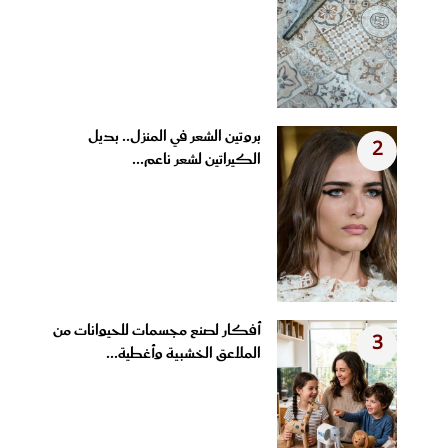
بروتين الشعر في المنزل.. بديل
2
الكيراتين لشعر ناعم...
أفكار لصنع مجسمات للحيوانات من
3
الملاعق الخشبية وأغطية...