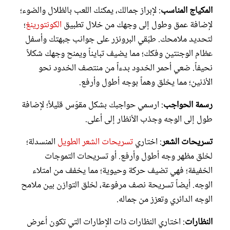
المكياج المناسب
: لإبراز جمالك، يمكنك اللعب بالظلال والضوء؛
لإضافة عمق وطول إلى وجهك من خلال تطبيق
الكونتورينغ
؛
لتحديد ملامحك. طبّقي البرونزر على جوانب جبهتك وأسفل
عظام الوجنتين وفكك؛ مما يضيف تبايناً ويمنح وجهك شكلاً
نحيفاً. ضعي أحمر الخدود بدءاً من منتصف الخدود نحو
الأذنين؛ مما يخلق وهماً بوجه أطول وأرفع.
رسمة الحواجب
: ارسمي حواجبك بشكل مقوّس قليلاً؛ لإضافة
طول إلى الوجه وجذب الأنظار إلى أعلى.
تسريحات الشعر
: اختاري
تسريحات الشعر الطويل
المنسدلة؛
لخلق مظهر وجه أطول وأرفع. أو تسريحات التموجات
الخفيفة؛ فهي تضيف حركة وحيوية؛ مما يخفف من امتلاء
الوجه. أيضاً تسريحة نصف مرفوعة، لخلق التوازن بين ملامح
الوجه الدائري وتعزز من جماله.
النظارات
: اختاري النظارات ذات الإطارات التي تكون أعرض