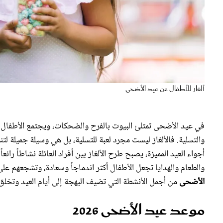
ألغاز للأطفال عن عيد الأضحى
في عيد الأضحى تمتلئ البيوت بالفرح والضحكات، ويجتمع الأطفال حو
والتسلية. فالألغاز ليست مجرد لعبة للتسلية، بل هي وسيلة جميلة لتن
أجواء العيد المميزة، يصبح طرح الألغاز بين أفراد العائلة نشاطاً رائعا
والطعام والهدايا تجعل الأطفال أكثر اندماجاً وسعادة، وتشجعهم عل
الأضحى
من أجمل الأنشطة التي تضيف البهجة إلى أيام العيد وتخلق 
موعد عيد الأضحى 2026