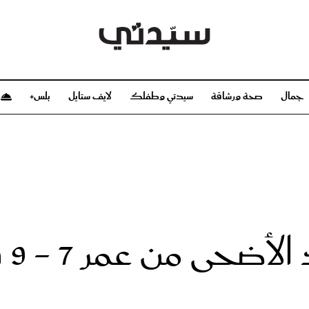
جمال
صحة ورشاقة
سيدتي وطفلك
لايف ستايل
بلس+
م
صحة ورشاقة
سيدتي وطفلك
بشرة
صحة
الحمل والولادة
ريحات
رشاقة و تغذية
مولودك
وعطور
أطفال ومراهقون
صحة الطفل
ى من عمر 7 - 9 سنوات
مجلة سيدتي
مناسبات X سيدتي
ديو
عن سيدتي
بخ سيدتي
فريق سيدتي