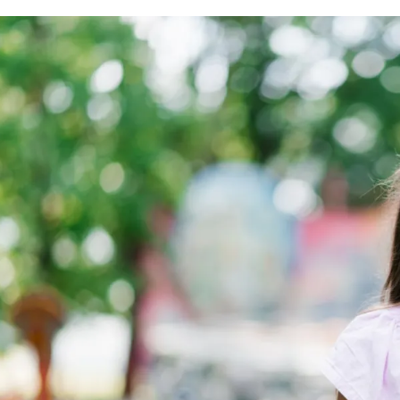
الات الرأي
تطبيقات سيدتي
ايل
دليل السفر
ارير
آخر الأخبار
وس سيدتي
مجلة سيد
غلاف رف