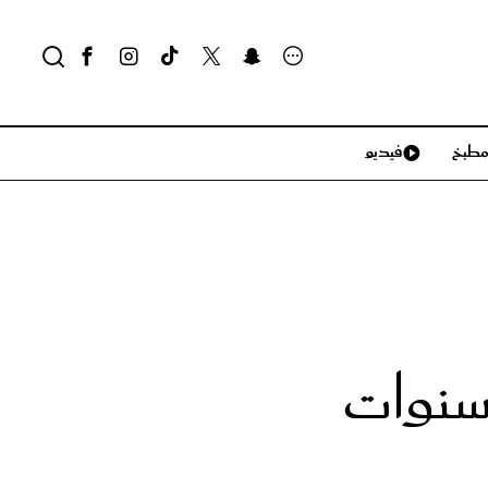
طبخ
فيديو
لايف ستايل
سياحة وسفر
منزل وديكور
تكنولوجيا