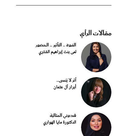
مقالات الرأي
القوة .. التأثير .. الحضور
لمى بنت إبراهيم الشثري
أثر لا يُنسى..
أبرار آل عثمان
قدوتي المثاليّة
الدكتورة مايا الهواري