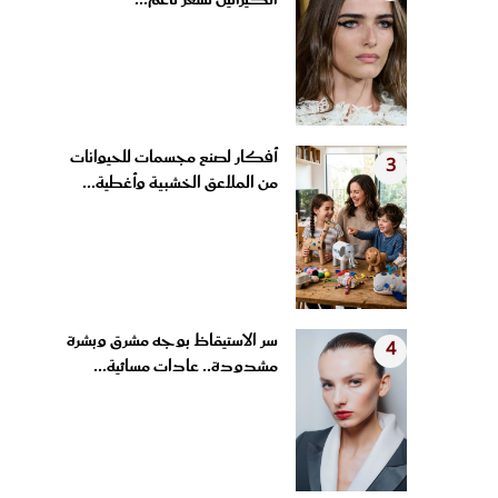
الكيراتين لشعر ناعم...
أفكار لصنع مجسمات للحيوانات
3
من الملاعق الخشبية وأغطية...
سر الاستيقاظ بوجه مشرق وبشرة
4
مشدودة.. عادات مسائية...