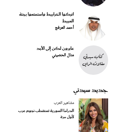
اتركوا الخرابيط واستمتعوا بجنة
العبيط
أحمد العرفج
عابرون لكن إلى الأبد
منال الحصيني
جديد سيدتي
مشاهير العرب
الدراما السورية تستقطب نجوم عرب
لأول مرة