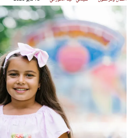
قصص ملهمة
مق
شباب وبنات
ست
علاقات زوجية
تق
عر