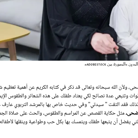
رة من AdobeStock»
ى، ولأن الله سبحانه وتعالى قد ذكر في كتابه الكريم عن أهمية تعظيم ش
طوات وتتبعي عدة نصائح لكي يعتاد طفلك على هذه الشعائر والطقوس الإيم
 ولذلك فقد التقت " سيدتي" وفي حديث خاص بها بالمرشد التربوي عارف 
ضحى،
مثل حكاية القصص عن المراسم والطقوس، والحث على صلاة الجم
التي يفضل أن يتبعها طفلك ويتمسك بها بكل حب وطواعية وينقلها لأطفاله