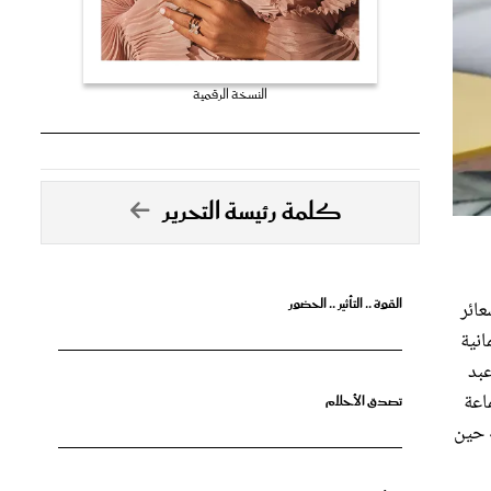
النسخة الرقمية
كلمة رئيسة التحرير
القوة .. التأثير .. الحضور
عائر
انية
عبد
اعة
تصدق الأحلام
 حين
جرأة البدايات