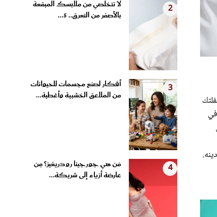
بالأصفر من التعرق.. 5...
أفكار لصنع مجسمات للحيوانات
3
من الملاعق الخشبية وأغطية...
فلتك
في
ينه.
مَن هي جورجينا رودريغيز؟ مِن
4
عارضة أزياء إلى شريكة...