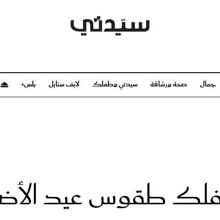
جمال
صحة ورشاقة
سيدتي وطفلك
لايف ستايل
بلس+
م
صحة ورشاقة
سيدتي وطفلك
بشرة
صحة
الحمل والولادة
ريحات
رشاقة و تغذية
مولودك
وعطور
أطفال ومراهقون
صحة الطفل
طفلك طقوس عيد الأض
مجلة سيدتي
مناسبات X سيدتي
ديو
عن سيدتي
بخ سيدتي
فريق سيدتي