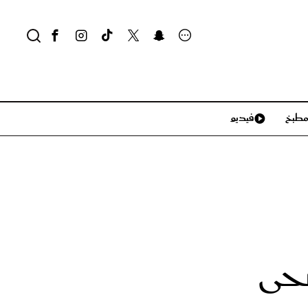
طبخ
فيديو
لايف ستايل
سياحة وسفر
منزل وديكور
تكنولوجيا
حى