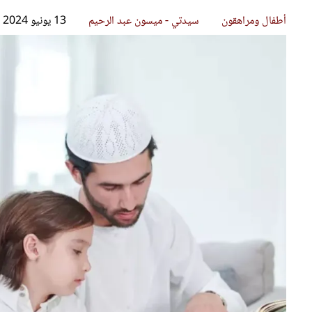
قصص ملهمة
مق
شباب وبنات
ست
علاقات زوجية
تق
عر