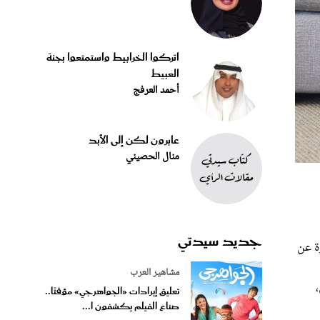
اتركوا الخرابيط واستمتعوا بجنة
العبيط
أحمد العرفج
عابرون لكن إلى الأبد
منال الحصيني
جديد سيدتي
ة عن
مشاهير العرب
تعليق إيرادات «الجواهرجي» مؤقتًا..
صناع الفيلم يكشفون ا...