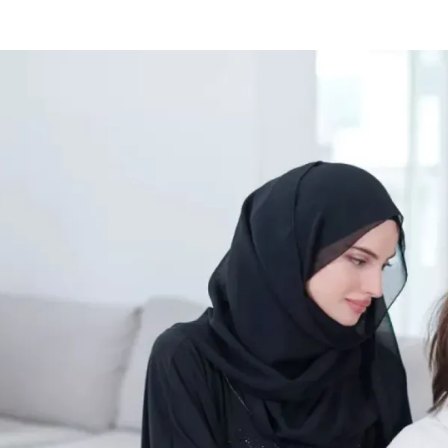
الات الرأي
تطبيقات سيدتي
ايل
دليل السفر
ارير
آخر الأخبار
وس سيدتي
مجلة سيد
غلاف رف