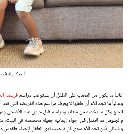
احكي له قصصا
غالباً ما يكون من الصعب على الطفل أن يستوعب مراسم
فريضة ال
وغالباً ما تجد الأم أن طفلها لا يعرف مراسم هذه الفريضة التي تع
الحج وكل ما يخصه من شعائر ومراسم قبل حلول عيد الأضحى وموسم 
والجلوس مع الطفل في أجواء إيمانية جميلة مخصصة في البيت، مثل
وبالتالي فلن تجد الأم سوى كل ترحيب لدى الطفل لإحياء طقوس وشع
مسابقات منزلية للأطفال عن عيد الأضحى وجائزة لكل مجتهد