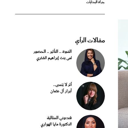
مقالات الرأي
القوة .. التأثير .. الحضور
لمى بنت إبراهيم الشثري
أثر لا يُنسى..
أبرار آل عثمان
قدوتي المثاليّة
الدكتورة مايا الهواري