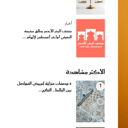
أخبار
متحف البحر الأحمر يطلق مخيمه
الصيفي أواخر أغسطس لإلهام ...
الأكثر مشاهدة
4 وصفات منزلية لتبييض الفواصل
1
بين البلاط.. النتائج...
بروتين الشعر في المنزل.. بديل
2