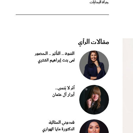
مقالات الرأي
القوة .. التأثير .. الحضور
لمى بنت إبراهيم الشثري
أثر لا يُنسى..
أبرار آل عثمان
قدوتي المثاليّة
الدكتورة مايا الهواري