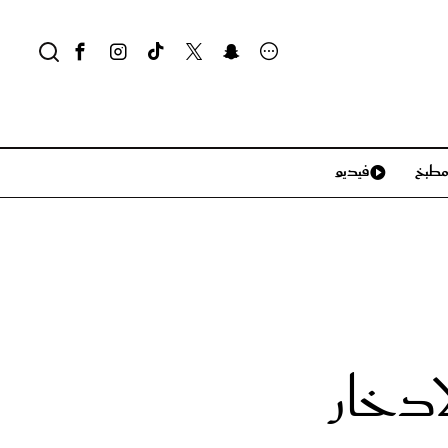
طبخ
فيديو
لايف ستايل
سياحة وسفر
منزل وديكور
تكنولوجيا
ادخار