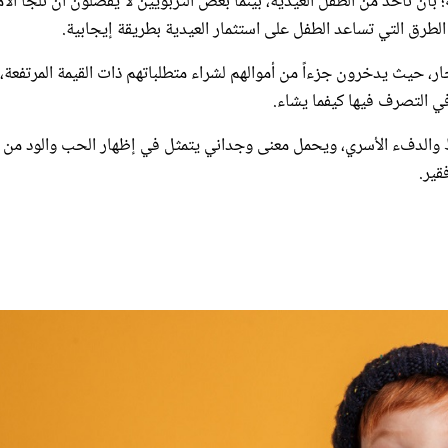
ار، حيث يدخرون جزءاً من أموالهم لشراء متطلباتهم ذات القيمة المرتفعة،
 التصرف فيها كيفما يشاء.
بط والدفء الأسري، ويحمل معنى وجداني يتمثل في إظهار الحب والود من ا
قير.