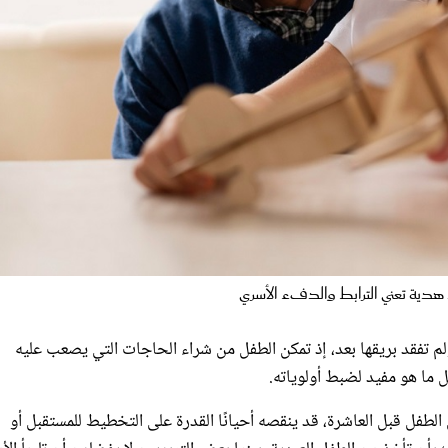
هدية تعني الترابط والدفء الأسري
لم تفقد بريقها بعد، إذ تمكن الطفل من شراء الحاجات التي يصعب عليه
 ما هو مفيد لضبط أولوياته.
الطفل قبل العاشرة، قد ينقصه أحيانًا القدرة على التخطيط للمستقبل أو
 بأن تأخذ من الطفل العيدية، بينما بعض التربويين لا يفضلون أن تلجأ الأ
لطرق التي تساعد الطفل على استثمار العيدية بطريقة إيجابية.