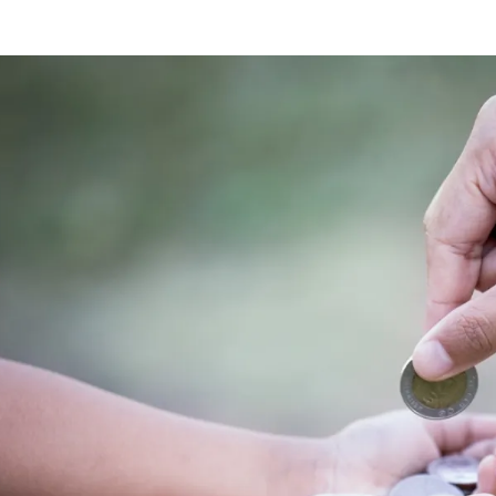
الات الرأي
تطبيقات سيدتي
ايل
دليل السفر
ارير
آخر الأخبار
وس سيدتي
مجلة سيد
غلاف رف