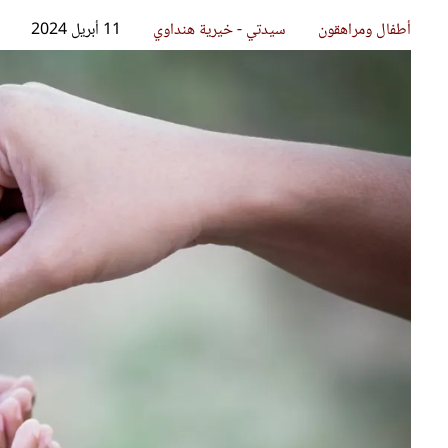
قصص ملهمة
مق
شباب وبنات
ست
علاقات زوجية
تق
عر