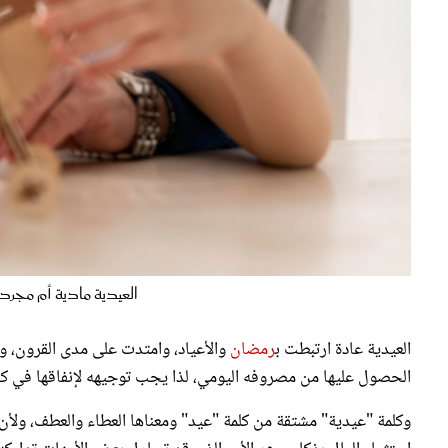
العيدية مادية أم مجرد 
العيدية عادة ارتبطت ب
رمضان
والأعياد، وامتدت على مدى القرون، و
الحصول عليها من مصروفه اليومي، لذا يجب توجيهه لإنفاقها في كل
وكلمة "عيدية" مشتقة من كلمة "عيد" ومعناها العطاء والعطف، ولأن 
استثمار المال بذكاء، وهو الأمر الذي قد تحاول بعض الأمهات تداركه؛
لهذه الطريقة، كي لا تكسر فرحة الطفل، وفي المقابل يعرضون بعض ا