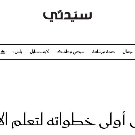
جمال
صحة ورشاقة
سيدتي وطفلك
لايف ستايل
بلس+
م
صحة ورشاقة
سيدتي وطفلك
بشرة
صحة
الحمل والولادة
ريحات
رشاقة و تغذية
مولودك
وعطور
أطفال ومراهقون
صحة الطفل
 أولى خطواته لتعلم ال
مجلة سيدتي
مناسبات X سيدتي
ديو
عن سيدتي
بخ سيدتي
فريق سيدتي