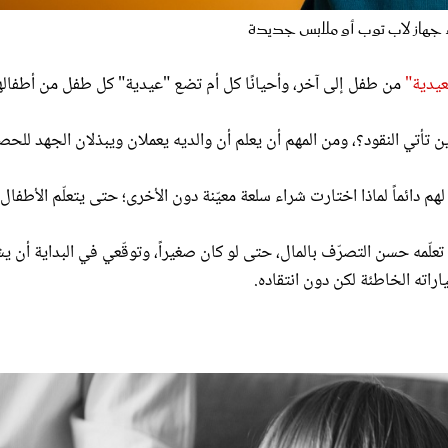
عيدية"
من طفل إلى آخر، وأحيانًا كل أم تضع "عيدية" كل طفل من أطفاله
 تأتي النقود؟، ومن المهم أن يعلم أن والديه يعملان ويبذلان الجهد للح
هم دائماً لماذا اختارت شراء سلعة معيّنة دون الأخرى؛ حتى يتعلّم الأطفال 
تعلّمه حسن التصرّف بالمال، حتى لو كان صغيراً، وتوقّعي في البداية أن ي
راته الخاطئة لكن دون انتقاده.