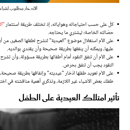
كلّ على حسب احتياجاته وهواياته، إذ تختلف طريقة استثمار
"ال
حصّالته الخاصة؛ ليشتري ما يحتاجه.
على الأم استغلال موضوع "العيدية" لتشرح لطفلها الصغير، من أين
عليها، ويمكنه أن ينفقها بطريقة صحيحة وأن يقتدي بوالديه.
على الأم أن تنفق النقود أمام أطفالها بطريقة مسؤولة، وأن تشرح ل
النقود يجب أن تنفق بحرص.
على الأم تعويد طفلها ادّخار "عيديته" وإنفاقها بطريقة صحيحة، 
طفلك بعض الأشياء غير اللازمة، وتذكّري أهمية مناقشته في اختيا
تأثير امتلاك العيدية على الطفل