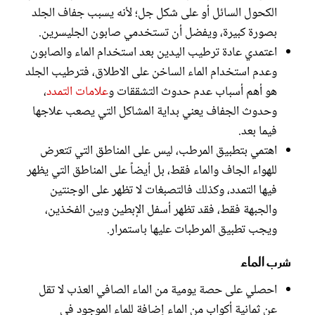
الكحول السائل أو على شكل جل؛ لأنه يسبب جفاف الجلد
بصورة كبيرة، ويفضل أن تستخدمي صابون الجليسرين.
اعتمدي عادة ترطيب اليدين بعد استخدام الماء والصابون
وعدم استخدام الماء الساخن على الاطلاق، فترطيب الجلد
هو أهم أسباب عدم حدوث التشققات و
علامات التمدد
،
وحدوث الجفاف يعني بداية المشاكل التي يصعب علاجها
فيما بعد.
اهتمي بتطبيق المرطب، ليس على المناطق التي تتعرض
للهواء الجاف والماء فقط، بل أيضاً على المناطق التي يظهر
فيها التمدد، وكذلك فالتصبغات لا تظهر على الوجنتين
والجبهة فقط، فقد تظهر أسفل الإبطين وبين الفخذين،
ويجب تطبيق المرطبات عليها باستمرار.
شرب الماء
احصلي على حصة يومية من الماء الصافي العذب لا تقل
عن ثمانية أكواب من الماء إضافة للماء الموجود في