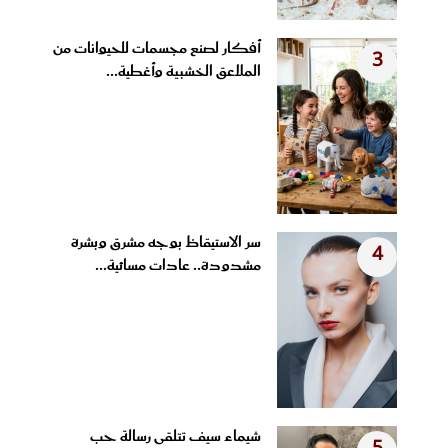
أفكار لصنع مجسمات للحيوانات من
3
الملاعق الخشبية وأغطية...
سر الاستيقاظ بوجه مشرق وبشرة
4
مشدودة.. عادات مسائية...
شيماء سيف تتلقى رسالة حب