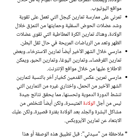
الولادة، ويمكنك التعرف على خطوات القيام به من خلال
مواقع اليوتيوب.
تمرني على ممارسة تمارين كيجل التي تعمل على تقوية
وشد عضلات الحوض السفلية وحمايتها من التمزق خلال
الولادة، وهناك تمارين الكرة المطاطية التي تقوى عضلات
الظهر وتعد من الرياضات المريحة في حال ثقل البطن.
مارسي خلال الشهر الأخير أيضاً تمارين الاسترخاء، وبعض
تمارين القرفصاء، وتمارين اليوغا، وتمارين الحبو، ويمكن
الاطلاع عليها من خلال مواقع الإنترنت.
مارسي تمرين عكس القدمين كخيار آخر بالنسبة لتمارين
الشهر الأخير من الحمل، واختاري غيره من التمارين التي
تنشط الدورة الدموية وتحسنها، مما يحقق نتائج جيدة
ليس من أجل
الولادة
المتيسرة، ولكن أيضاً للتخلص من
مشاكل البشرة والجلد بعد الولادة بفترة قصيرة، ولكن عليك
الابتعاد عن تمارين الأيروبكس.
* ملاحظة من "سيدتي": قبل تطبيق هذه الوصفة أو هذا