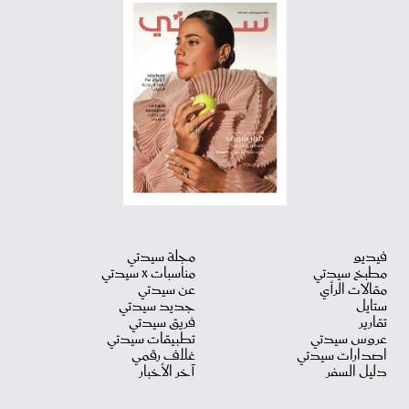
فيديو
مجلة سيدتي
مطبخ سيدتي
مناسبات X سيدتي
مقالات الرأي
عن سيدتي
ستايل
جديد سيدتي
تقارير
فريق سيدتي
عروس سيدتي
تطبيقات سيدتي
اصدارات سيدتي
غلاف رقمي
دليل السفر
آخر الأخبار