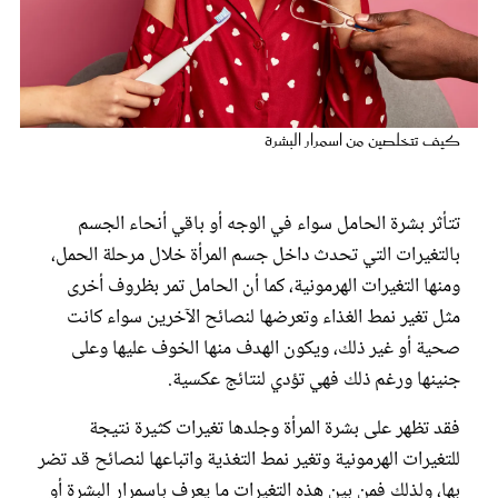
عروس سيدتي
كيف تتخلصين من اسمرار البشرة
تتأثر بشرة الحامل سواء في الوجه أو باقي أنحاء الجسم
بالتغيرات التي تحدث داخل جسم المرأة خلال مرحلة الحمل،
ومنها التغيرات الهرمونية، كما أن الحامل تمر بظروف أخرى
مثل تغير نمط الغذاء وتعرضها لنصائح الآخرين سواء كانت
مجلة سيدتي
صحية أو غير ذلك، ويكون الهدف منها الخوف عليها وعلى
جنينها ورغم ذلك فهي تؤدي لنتائج عكسية.
غلاف رفمي
فقد تظهر على بشرة المرأة وجلدها تغيرات كثيرة نتيجة
للتغيرات الهرمونية وتغير نمط التغذية واتباعها لنصائح قد تضر
بها، ولذلك فمن بين هذه التغيرات ما يعرف باسمرار البشرة أو