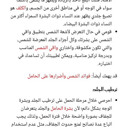
الآمنة، فتلك البقع تأخذ بالزيادة ويظهر ما يسمى بالكلف
سواء في الوجه أو في مناطق أخرى من الجسم، و
الكلف
هو
تصبغ جلدي يظهر عند النساء ذوات البشرة السمراء أكثر من
النساء ذوات البشرة البيضاء.
قومي في حال التعرض لأشعة الشمس بتطبيق واقي
الشمس على بشرتك وكل أجزاء الجلد المعرضة للشمس،
والتي تكون مكشوفة، واختاري
واقي الشمس
المناسب
وبدرجة تركيز مناسبة، ويمكن لطبيبتك أن تساعدك في
اختياره.
قد يهمك أيضاً:
فوائد الشمس وأضرارها على الحامل
ترطيب الجلد
احرصي خلال مرحلة الحمل على ترطيب الجلد وبشرة
الوجه بشكل دائم؛ لأن
بشرة الحامل
والجلد يتعرضان
للجفاف بصورة واضحة خلال فترة الحمل، ولذلك يجب
اتباع عدة نصائح لمنع حدوث الجفاف، مثل عدم استخدام