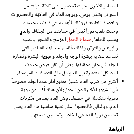
المصادر الأخرى بحيث تحصلين على ثلاثة لترات من
السوائل بشكل يومي، ويوجد الماء في الفاكهة والخضروات
والعصائر الطبيعية، وذلك لأهميته في ترطيب جسمك،
وحيث يلعب دوراً كبيراً في حمايتك من الجفاف والذي
يسبب للحامل
صداع الحمل
المزعج والشعور بالتعب
والإرهاق والتوتر، ولذلك فالماء أحد أهم العناصر التي
تساعد للعناية ببشرة الوجه والجلد وحيوية البشرة ونضارة
الجلد في حال تحقيقها، يعني أن تقل فرص حدوث
المشاكل المنتشرة بين الحوامل مثل التصبغات المزعجة.
أكثري من شرب الماء لتقليل مظهر آثار تمدد الجلد خصوصاً
في الشهور الأخيرة من الحمل؛ لأن هناك أكثر من دورة
دموية متكاملة في جسمك، ولأن الماء يعد من مكونات
الدم، وبالتالي فالحصول على نسبة مناسبة من الماء يعني
تحسين دورة الدم في الخلايا وتحسين صحتها.
الرياضة