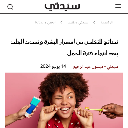
الرئيسية
سيدتي وطفلك
الحمل والولادة
نصائح للتخلص من اسمرار البشرة وتمدد الجلد
مشاهير
أناقة
بعد انتهاء فترة الحمل
جمال
صحة ورشاقة
سيدتي وطفلك
سيدتي - ميسون عبد الرحيم
14 يوليو 2024
لايف ستايل
بلس+
فيديو
مطبخ سيدتي
مقالات الرأي
ستايل
تقارير