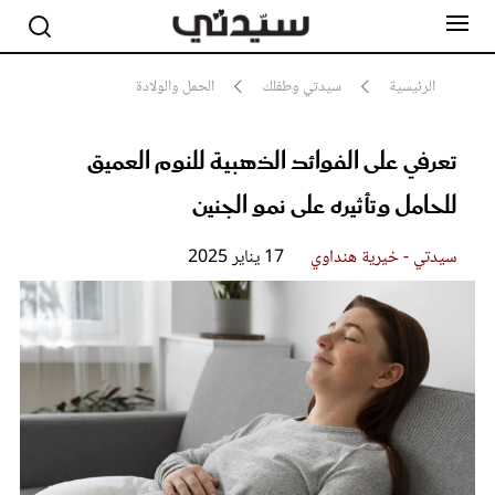
الرئيسية
سيدتي وطفلك
الحمل والولادة
تعرفي على الفوائد الذهبية للنوم العميق
مشاهير
أناقة
للحامل وتأثيره على نمو الجنين
جمال
صحة ورشاقة
سيدتي وطفلك
سيدتي - خيرية هنداوي
17 يناير 2025
لايف ستايل
بلس+
فيديو
مطبخ سيدتي
مقالات الرأي
ستايل
تقارير