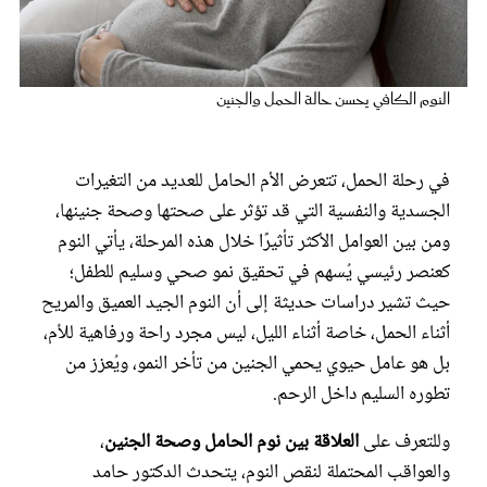
عروس سيدتي
النوم الكافي يحسن حالة الحمل والجنين
في رحلة الحمل، تتعرض الأم الحامل للعديد من التغيرات
الجسدية والنفسية التي قد تؤثر على صحتها وصحة جنينها،
ومن بين العوامل الأكثر تأثيرًا خلال هذه المرحلة، يأتي النوم
كعنصر رئيسي يُسهم في تحقيق نمو صحي وسليم للطفل؛
حيث تشير دراسات حديثة إلى أن النوم الجيد العميق والمريح
مجلة سيدتي
أثناء الحمل، خاصة أثناء الليل، ليس مجرد راحة ورفاهية للأم،
بل هو عامل حيوي يحمي الجنين من تأخر النمو، ويُعزز من
غلاف رفمي
تطوره السليم داخل الرحم.
وللتعرف على
العلاقة بين نوم الحامل وصحة الجنين
،
والعواقب المحتملة لنقص النوم، يتحدث الدكتور حامد