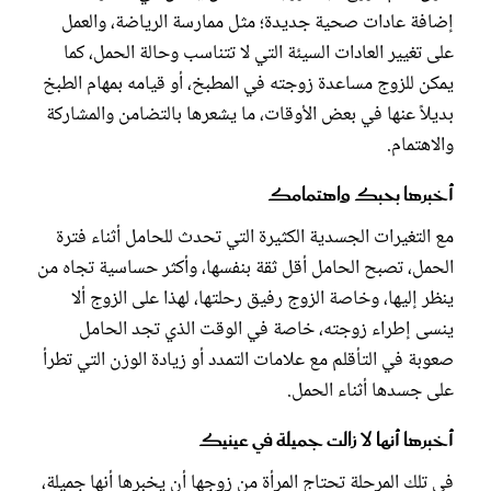
إضافة عادات صحية جديدة؛ مثل ممارسة الرياضة، والعمل
على تغيير العادات السيئة التي لا تتناسب وحالة الحمل، كما
يمكن للزوج مساعدة زوجته في المطبخ، أو قيامه بمهام الطبخ
بديلاً عنها في بعض الأوقات، ما يشعرها بالتضامن والمشاركة
والاهتمام.
أخبرها بحبك واهتمامك
مع التغيرات الجسدية الكثيرة التي تحدث للحامل أثناء فترة
الحمل، تصبح الحامل أقل ثقة بنفسها، وأكثر حساسية تجاه من
ينظر إليها، وخاصة الزوج رفيق رحلتها، لهذا على الزوج ألا
ينسى إطراء زوجته، خاصة في الوقت الذي تجد الحامل
صعوبة في التأقلم مع علامات التمدد أو زيادة الوزن التي تطرأ
على جسدها أثناء الحمل.
أخبرها أنها لا زالت جميلة في عينيك
في تلك المرحلة تحتاج المرأة من زوجها أن يخبرها أنها جميلة،