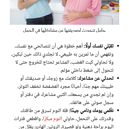
حامل تتحدث لصديقتها عن مشاكلها في الحمل
تقبّلي نفسك أولًا:
أهم خطوة هي أن تتصالحي مع نفسك،
وتفهمي أن ما تمرين به طبيعي، لا تجلدي ذاتك حين تبكين،
ولا تحاولي كبت الغضب، المشاعر تحتاج للخروج حتى لا
تتحول إلى ضغط داخلي مؤلم.
تحدثي عن مشاعرك:
كلامك مع زوجك أو صديقتك أو
طبيبتك مهم جدًا، أحيانًا مجرد الفضفضة تخفف التوتر،
وإن لم تجدي من يسمعك، اكتبي مشاعرك في دفتر أو
سجل صوتي على هاتفك.
نظّمي يومك ونامي جيدًا:
قلة النوم تسرق من طاقتك
وقدرتك على التحمل، حاولي
النوم مبكرًا
، واقطعي فترات
اليوم براحة ذهنية ولو قصيرة، الروتين الهادئ يقلل من