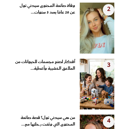
وفاة صانعة المحتوى سيدني تول
2
عن 26 عامًا بعد 3 سنوات...
أفكار لصنع مجسمات للحيوانات من
3
الملاعق الخشبية وأغطية...
من هي سيدني تول؟ قصة صانعة
4
المحتوى التي وثقت رحلتها مع...