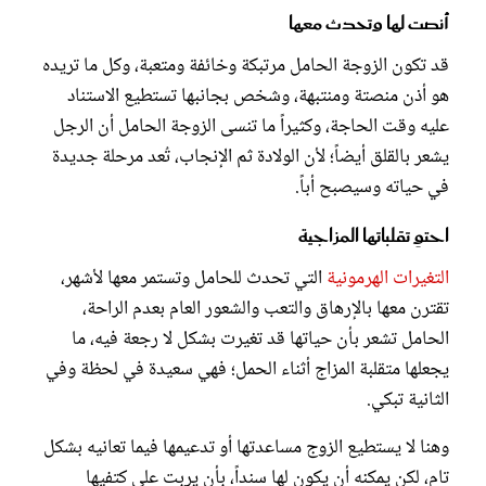
أنصت لها وتحدث معها
قد تكون الزوجة الحامل مرتبكة وخائفة ومتعبة، وكل ما تريده
هو أذن منصتة ومنتبهة، وشخص بجانبها تستطيع الاستناد
عليه وقت الحاجة، وكثيراً ما تنسى الزوجة الحامل أن الرجل
يشعر بالقلق أيضاً؛ لأن الولادة ثم الإنجاب، تُعد مرحلة جديدة
في حياته وسيصبح أباً.
احتوِ تقلباتها المزاجية
التغيرات الهرمونية
التي تحدث للحامل وتستمر معها لأشهر،
تقترن معها بالإرهاق والتعب والشعور العام بعدم الراحة،
الحامل تشعر بأن حياتها قد تغيرت بشكل لا رجعة فيه، ما
يجعلها متقلبة المزاج أثناء الحمل؛ فهي سعيدة في لحظة وفي
الثانية تبكي.
وهنا لا يستطيع الزوج مساعدتها أو تدعيمها فيما تعانيه بشكل
تام، لكن يمكنه أن يكون لها سنداً، بأن يربت على كتفيها