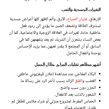
التغيرات الجسدية والتعب
الإرهاق،
غثيان الصباح
، الأرق، وألم الظهر كلها أعراض جسدية
تستنزف الطاقة وتضعف الصبر، ما يؤدي إلى ردود فعل
عاطفية حادة، تغيرات في العلاقة الزوجية والاجتماعية، كما أن
بعض النساء يشعرن أن الشريك لم يعد يتفهمهن كما في
السابق، أو أن المجتمع لا يقدر تعبهن، مما يزيد الإحساس
بوحدة وانفعال الحامل.
أشهر مظاهر تقلبات المزاج خلال الحمل
البكاء المفاجئ عند مشاهدة إعلان تليفزيوني عاطفي.
الغضب و
القلق
الزائد بسبب تأخر الرد على رسالة ما.
الحزن دون سبب واضح.
الشعور بالذنب بعد الانفعال.
الحماس المفرط لمشروع منزلي أو شراء ملابس للطفل ثم
فقدان الاهتمام فجأة.