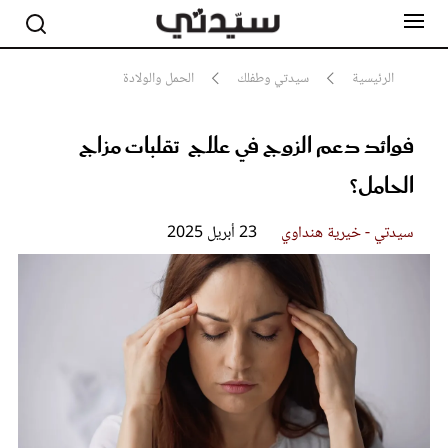
الرئيسية
سيدتي وطفلك
الحمل والولادة
فوائد دعم الزوج في علاج تقلبات مزاج
مشاهير
أناقة
الحامل؟
جمال
صحة ورشاقة
سيدتي وطفلك
سيدتي - خيرية هنداوي
23 أبريل 2025
لايف ستايل
بلس+
فيديو
مطبخ سيدتي
مقالات الرأي
ستايل
تقارير