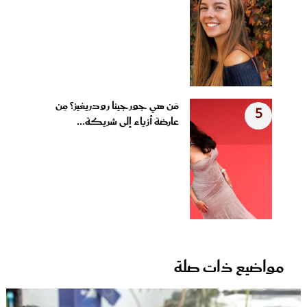
مَن هي جورجينا رودريغيز؟ مِن
5
عارضة أزياء إلى شريكة...
مواضيع ذات صلة