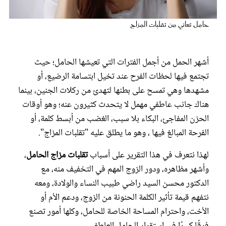
عروس سيدتي
حامل تعاني من تقلبات المزاج
أشهر الحمل من أجمل الفترات التي تعيشها الحامل؛ حيث
تجتمع فيها لحظات الفرح عند تخيل ابتسامة الرضيع، أو
مشهدها وهي تمسح على بطنها لتهدئ من ركلات الجنين، بينما
هناك جانب عاطفي مهمل لا يتحدث كثيرون عنه؛ وهو أوقات
الحزن المفاجئ، البكاء بلا سبب، الغضب من أبسط كلمة، أو
الفرحة المبالغ فيها ، وهو ما يطلق عليه "تقلبات المزاج".
مجلة سيدتي
لهذا نتعرف في هذا التقرير على أسباب
تقلبات مزاج الحامل
،
وأشهر مظاهره، ودور الزوج المهم في التخفيف منه، مع
غلاف رفمي
الدكتور محسن السيد راضي طبيب النساء والولادة، ومعه
نتفهم قيمة تأثير الكلمة الحنونة من الزوج، ودعم الأم أو
الأخت، واحترام المساحة الخاصة للحامل، وكلها أمور تصنع