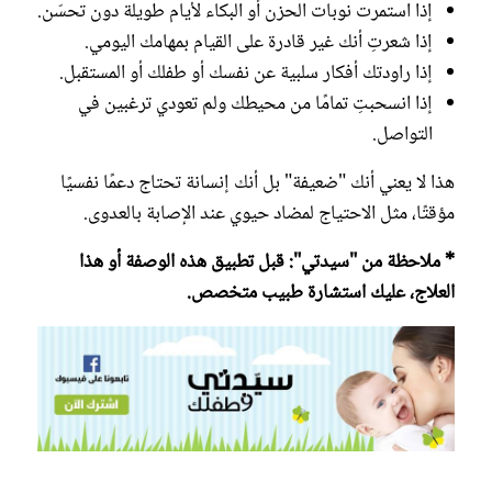
إذا استمرت نوبات الحزن أو البكاء لأيام طويلة دون تحسّن.
إذا شعرتِ أنك غير قادرة على القيام بمهامك اليومي.
إذا راودتك أفكار سلبية عن نفسك أو طفلك أو المستقبل.
إذا انسحبتِ تمامًا من محيطك ولم تعودي ترغبين في
التواصل.
هذا لا يعني أنك "ضعيفة" بل أنك إنسانة تحتاج دعمًا نفسيًا
مؤقتًا، مثل الاحتياج لمضاد حيوي عند الإصابة بالعدوى.
* ملاحظة من "سيدتي": قبل تطبيق هذه الوصفة أو هذا
العلاج، عليك استشارة طبيب متخصص.