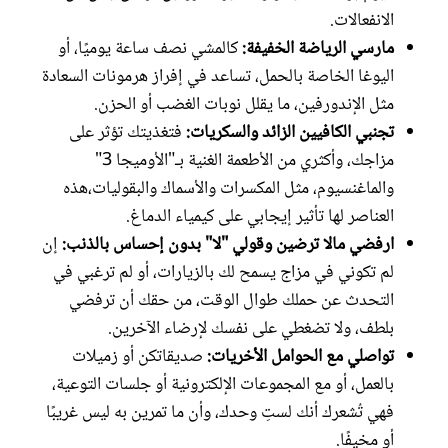
الانفعالات.
مارسي الرياضة الخفيفة:
كالمشي نصف ساعة يوميًا، أو
اليوغا الخاصة بالحمل، تساعد في إفراز هرمونات السعادة
مثل الإندورفين، ما يقلل نوبات الغضب أو الحزن.
تجنبي الكافيين الزائد والسكريات:
فتغذيتك تؤثر على
مزاجك، وأكثري من الأطعمة الغنية بـ"الأوميجا 3"
والماغنسيوم، مثل المكسرات والأسماك والبقوليات،هذه
العناصر لها تأثير إيجابي على كيمياء الدماغ.
ارفضي مالا ترضين وقولي "لا" بدون إحساس بالذنب:
إن
لم تكوني في مزاج يسمح لك بالزيارات، أو لم ترغبي في
التحدث عن حملك طوال الوقت، من حقك أن ترفضي
بلطف، ولا تضغطي على نفسك لإرضاء الآخرين.
تواصلي مع الحوامل الأخريات:
صديقاتكن أو زميلات
بالعمل، أو مع المجموعات الإلكترونية أو جلسات التوعية،
فهي تُشعرك أنك لستِ وحدك، وأن ما تمرين به ليس غريبًا
أو مخيفًا.