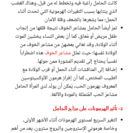
كانت الحامل راغبة فيه وتخطط له من قبل، وهناك الغضب
الذي ينتابها بسبب التغيرات الهرمونية التي تحدث أثناء
الحمل؛ مما يشعرها بالضعف وقلة الأمان.
تمرّ أيضاً الحامل بمشاعر الخوف نتيجة قلقها من إنجاب
طفل مريض أو مُعاق، كما أنّ بعض النساء يخشَين الموت
أثناء الولادة، وقد تعاني بعضهنّ من مشاعر الخوف من
الولادة نفسها؛ حيث تمثّل
مشاعر الخوف
هذه اضطراباً
نفسياً يحتاج إلى تقديم المشورة ممن حولها.
إضافة إلى المناقشات أثناء الحمل أو قرب الولادة مع
الطبيب المختص، كما أن إفراز هرمون الأوكسيتوسين
المعروف بهرمون الحب، يُمكن أن يولّد لدى المرأة الحامل
مشاعرَ الحب المُتمثّلة بالمودة والألفة.
2- تأثير الهرمونات على مزاج الحامل
التغير السريع لمستوى الهرمونات أثناء الأشهر الأولى،
وخاصة هرموني الإستروجين والبروج سترون، يعد من أهم