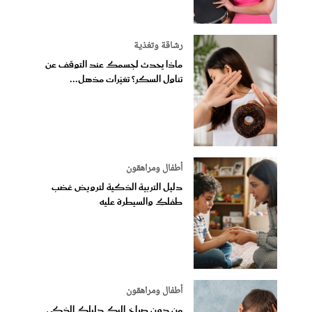
رشاقة وتغذية
ماذا يحدث لجسمك عند التوقف عن
تناول السكر؟ تغيّرات مذهل...
أطفال ومراهقون
دليل التربية الذكية لترويض غضب
طفلكِ والسيطرة عليه
أطفال ومراهقون
من دون صراخ إليك دليلك الذكي