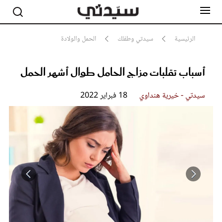
الرئيسية
سيدتي وطفلك
الحمل والولادة
أسباب تقلبات مزاج الحامل طوال أشهر الحمل
مشاهير
أناقة
جمال
سيدتي - خيرية هنداوي
18 فبراير 2022
صحة ورشاقة
سيدتي وطفلك
لايف ستايل
بلس+
فيديو
مطبخ سيدتي
مقالات الرأي
ستايل
تقارير