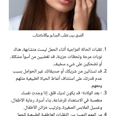
الفرق بين تقلب المزاج والاكتئاب
تقلبات الحالة المزاجية أثناء الحمل ليست متشابهة، هناك
نوبات مرحة ولحظات حزينة، قد تغضبين من أسوأ مشكلة،
أو تضحكين على شيء سخيف.
قد تستائين من شريكك أو صديقاتك غير الحوامل بسبب
عدم قدرتك على استئناف أنماط الحياة الطبيعية مثلهم
ومعهم.
- بعد الولادة- قد يكون لديك قلق، إذا وجدتِ نفسك
منغمسة في الاستعداد للرضاعة، بناء أسرة، رعاية الأطفال،
وغسيل الملابس الصغيرة، وترتيب خزائن الأطفال.
من المهم التمييز بين التقلبات العاطفية الطبيعية للحمل