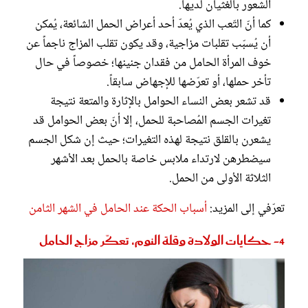
الشعور بالغثيان لديها.
كما أنّ التّعب الذي يُعدّ أحد أعراض الحمل الشائعة، يُمكن
أن يُسبّب تقلبات مزاجية، وقد يكون تقلب المزاج ناجماً عن
خوف المرأة الحامل من فقدان جنينها؛ خصوصاً في حال
تأخر حملها، أو تعرّضها للإجهاض سابقاً.
قد تشعر بعض النساء الحوامل بالإثارة والمتعة نتيجة
تغيرات الجسم المُصاحبة للحمل، إلا أنّ بعض الحوامل قد
يشعرن بالقلق نتيجة لهذه التغيرات؛ حيث إن شكل الجسم
سيضطرهن لارتداء ملابس خاصة بالحمل بعد الأشهر
الثلاثة الأولى من الحمل.
تعرّفي إلى المزيد:
أسباب الحكة عند الحامل في الشهر الثامن
4- حكايات الولادة وقلة النوم، تعكّر مزاج الحامل