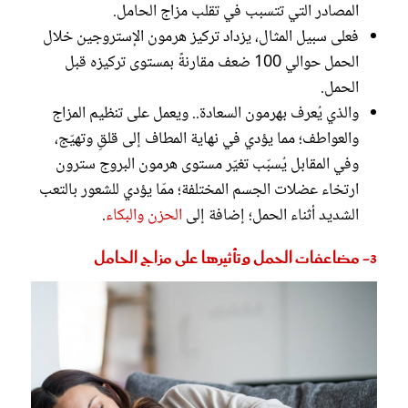
المصادر التي تتسبب في تقلب مزاج الحامل.
فعلى سبيل المثال، يزداد تركيز هرمون الإستروجين خلال
الحمل حوالي 100 ضعف مقارنةً بمستوى تركيزه قبل
الحمل.
والذي يُعرف بهرمون السعادة.. ويعمل على تنظيم المزاج
والعواطف؛ مما يؤدي في نهاية المطاف إلى قلقِ وتهيّج،
وفي المقابل يُسبّب تغيّر مستوى هرمون البروج سترون
ارتخاء عضلات الجسم المختلفة؛ ممّا يؤدي للشعور بالتعب
الشديد أثناء الحمل؛ إضافة إلى
الحزن والبكاء
.
3- مضاعفات الحمل وتأثيرها على مزاج الحامل