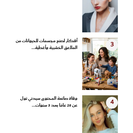
أفكار لصنع مجسمات للحيوانات من
3
الملاعق الخشبية وأغطية...
وفاة صانعة المحتوى سيدني تول
4
عن 26 عامًا بعد 3 سنوات...