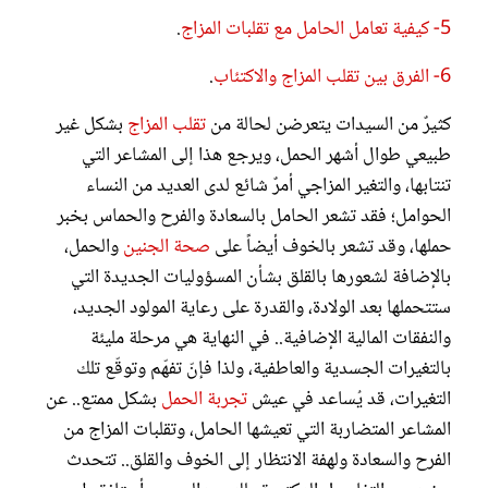
5- كيفية تعامل الحامل مع تقلبات المزاج
.
6- الفرق بين تقلب المزاج والاكتئاب
.
كثيرٌ من السيدات يتعرضن لحالة من
تقلب المزاج
بشكل غير
طبيعي طوال أشهر الحمل، ويرجع هذا إلى المشاعر التي
تنتابها، والتغير المزاجي أمرٌ شائع لدى العديد من النساء
الحوامل؛ فقد تشعر الحامل بالسعادة والفرح والحماس بخبر
حملها، وقد تشعر بالخوف أيضاً على
صحة الجنين
والحمل،
بالإضافة لشعورها بالقلق بشأن المسؤوليات الجديدة التي
ستتحملها بعد الولادة، والقدرة على رعاية المولود الجديد،
والنفقات المالية الإضافية.. في النهاية هي مرحلة مليئة
بالتغيرات الجسدية والعاطفية، ولذا فإنّ تفهّم وتوقّع تلك
التغيرات، قد يُساعد في عيش
تجربة الحمل
بشكل ممتع.. عن
المشاعر المتضاربة التي تعيشها الحامل، وتقلبات المزاج من
الفرح والسعادة ولهفة الانتظار إلى الخوف والقلق.. تتحدث