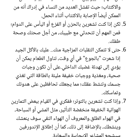
والاكتئاب؛ حيث تفشل العديد من النساء في إدراك أنه من
الممكن أيضاً الإصابة بالاكتئاب أثناء الحمل.
لكن إذا كنت تشعرين بالحزن أو الفزع أو اليأس على الدوام؛
فمن المهم أن تتحدثي مع طبيبك، من أجل صحتك وصحة
طفلك.
حتى لا تتمكن التقلبات المزاجية منك.. عليك بالأكل الجيد
إذا شعرت "بالجوع" في أي وقت، تناول الطعام يمكن أن
يؤدي إلى تهدئة غضبك الداخلي.على أن تكون وجبات
صحية، ومغذية ووجبات خفيفة مليئة بالطاقة التي تغذي
جسمك وتنشط عقلك؛ مما يجعلك تحافظين على هدوئك
وتماسكك.
وإذا كنتِ تشعرين بالتوتر؛ ففكري في القيام ببعض التمارين
الهوائية الخفيفة منخفضة التأثير، مثل المشي أو السباحة،
في الهواء الطلق.والمعروف أن الهواء النقي سوف ينعشك
وينشطك، بالإضافة إلى ذلك، كما أن إطلاق الإندورفين
سيشجع المشاعر الإيجابية والسعادة.