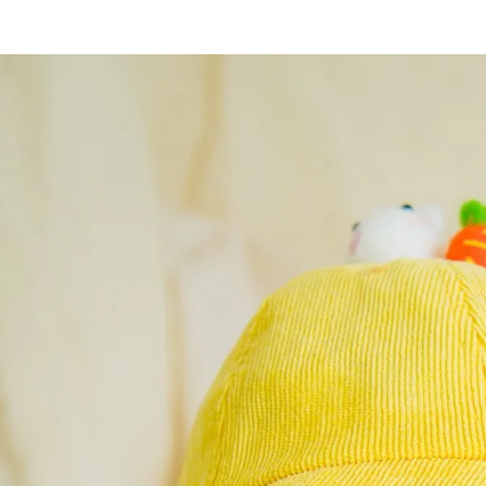
الات الرأي
تطبيقات سيدتي
ايل
دليل السفر
ارير
آخر الأخبار
وس سيدتي
مجلة سيد
غلاف رف