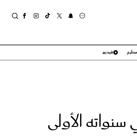
طبخ
فيديو
لايف ستايل
سياحة وسفر
منزل وديكور
تكنولوجيا
نواته الأولى