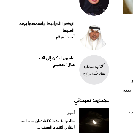
اتركوا الخرابيط واستمتعوا بجنة
العبيط
أحمد العرفج
عابرون لكن إلى الأبد
منال الحصيني
ة
 تمده
جديد سيدتي
جب
أخبار
ظاهرة فلكية لافتة تعلن بدء العد
التنازلي لانتهاء الصيف ...