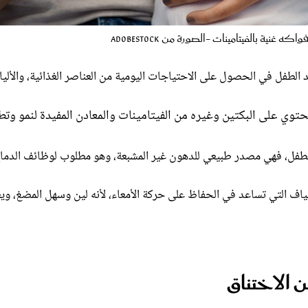
ه غنية بالفيتامينات -الصورة من adobestock
عد الطفل في الحصول على الاحتياجات اليومية من العناصر الغذائية، والألي
حتوي على البكتين وغيره من الفيتامينات والمعادن المفيدة لنمو وتط
ئي للطفل، فهي مصدر طبيعي للدهون غير المشبعة، وهو مطلوب لوظائف الدما
لياف التي تساعد في الحفاظ على حركة الأمعاء، لأنه لين وسهل المضغ، ويع
 الاختناق