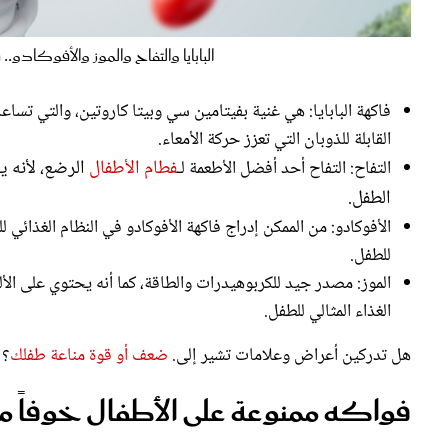
البابايا والتفاح والموز والأفوكادو.. فواك
فاكهة البابايا: هي غنية بفيتامين سي وبيتا كاروتين، والتي تسا
القابلة للذوبان التي تعزز حركة الأمعاء.
فطام الأطفال
الرضع، لأنه ي
التفاح: التفاح أحد أفضل الأطعمة لـ
الطفل.
الأفوكادو: من الممكن إدراج فاكهة الأفوكادو في النظام الغذا
للطفل.
الموز: مصدر جيد للكربوهيدرات والطاقة، كما أنه يحتوي على الأ
الغذاء المثالي للطفل.
هل تدركين أعراض وعلامات تشير إلى.
ضعف أو قوة مناعة طفلك
؟
فواكه ممنوعة على الأطفال خوفاً من