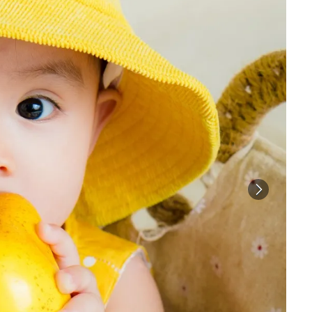
طفل يأكل الفاكهة والخضار المطحون - الصورة من Adobestock
العنب من الفواكه التي تمثل خطورة الاختناق للطفل- الصورة من pexels
أم تطعم طفلتها البروكلي- الصورة من pexels
طفلان يأكلان الخضار والفاكهة المطحونة- الصورة من pexels