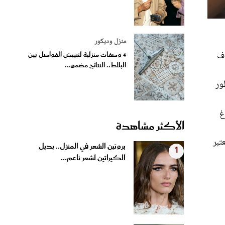
منزل وديكور
اف
4 وصفات منزلية لتبييض الفواصل بين
البلاط.. النتائج مضمو...
ور
غ
الأكثر مشاهدة
تبر
بروتين الشعر في المنزل.. بديل
1
الكيراتين لشعر ناعم...
طرح تذاكر إضافية لحفل شيرين
2