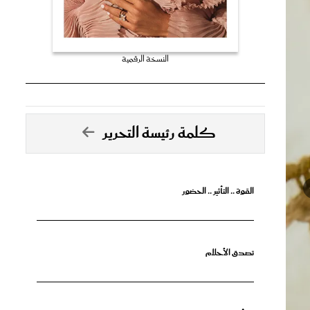
النسخة الرقمية
كلمة رئيسة التحرير
القوة .. التأثير .. الحضور
تصدق الأحلام
جرأة البدايات