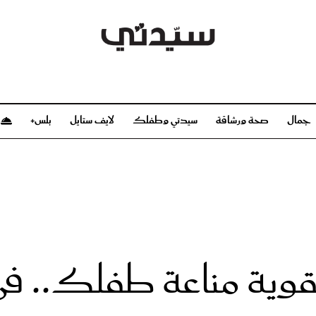
جمال
صحة ورشاقة
سيدتي وطفلك
لايف ستايل
بلس+
م
صحة ورشاقة
سيدتي وطفلك
بشرة
صحة
الحمل والولادة
ريحات
رشاقة و تغذية
مولودك
وعطور
أطفال ومراهقون
صحة الطفل
ية مناعة طفلك.. في س
مجلة سيدتي
مناسبات X سيدتي
ديو
عن سيدتي
بخ سيدتي
فريق سيدتي