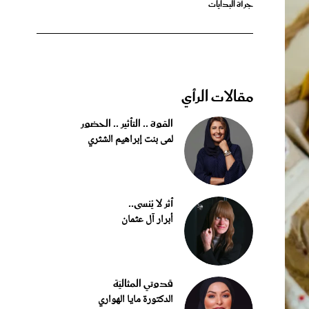
مقالات الرأي
القوة .. التأثير .. الحضور
لمى بنت إبراهيم الشثري
أثر لا يُنسى..
أبرار آل عثمان
قدوتي المثاليّة
الدكتورة مايا الهواري