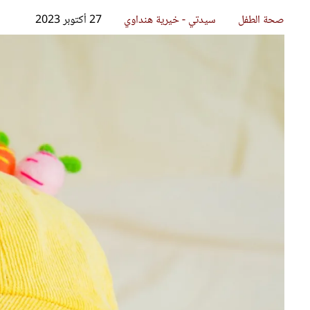
قصص ملهمة
مق
شباب وبنات
ست
علاقات زوجية
تق
عر