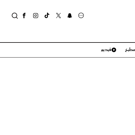
طبخ
فيديو
لايف ستايل
سياحة وسفر
منزل وديكور
تكنولوجيا