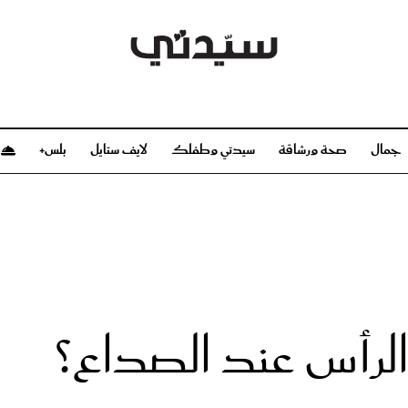
جمال
صحة ورشاقة
سيدتي وطفلك
لايف ستايل
بلس+
م
صحة ورشاقة
سيدتي وطفلك
بشرة
صحة
الحمل والولادة
ريحات
رشاقة و تغذية
مولودك
وعطور
أطفال ومراهقون
صحة الطفل
الرأس عند الصداع؟
مجلة سيدتي
مناسبات X سيدتي
ديو
عن سيدتي
بخ سيدتي
فريق سيدتي