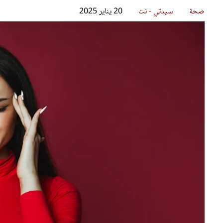
قصص ملهمة
مق
شباب وبنات
ست
علاقات زوجية
تق
عر