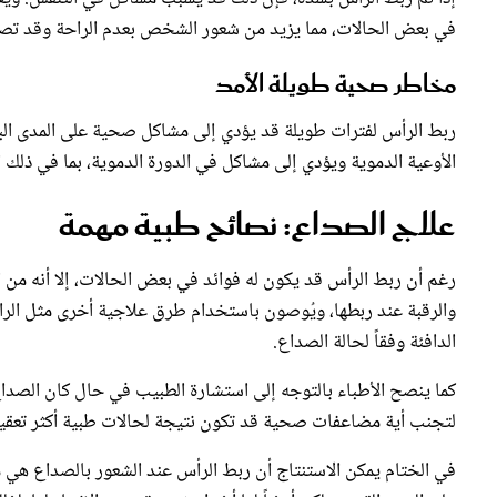
في بعض الحالات، مما يزيد من شعور الشخص بعدم الراحة وقد تص
مخاطر صحية طويلة الأمد
ربط الرأس لفترات طويلة قد يؤدي إلى مشاكل صحية على المدى البع
الأوعية الدموية ويؤدي إلى مشاكل في الدورة الدموية، بما في ذلك 
علاج الصداع: نصائح طبية مهمة
رغم أن ربط الرأس قد يكون له فوائد في بعض الحالات، إلا أنه من
والرقبة عند ربطها، ويُوصون باستخدام طرق علاجية أخرى مثل الراحة،
الدافئة وفقاً لحالة الصداع.
كما ينصح الأطباء بالتوجه إلى استشارة الطبيب في حال كان الصداع
لتجنب أية مضاعفات صحية قد تكون نتيجة لحالات طبية أكثر تعقيدا
في الختام يمكن الاستنتاج أن ربط الرأس عند الشعور بالصداع هي
على المدى القصير، لكن أيضاً لها أضرار شديدة يجب الانتباه لها، 