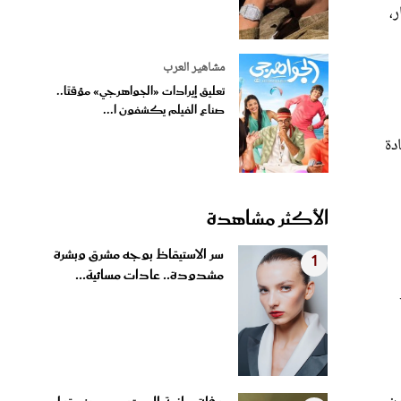
مشاهير العرب
تعليق إيرادات «الجواهرجي» مؤقتًا..
صناع الفيلم يكشفون ا...
دة
الأكثر مشاهدة
سر الاستيقاظ بوجه مشرق وبشرة
1
مشدودة.. عادات مسائية...
ين
وفاة صانعة المحتوى سيدني تول
2