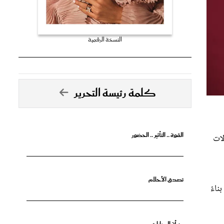
النسخة الرقمية
كلمة رئيسة التحرير
القوة .. التأثير .. الحضور
لات
تصدق الأحلام
ناءً
جرأة البدايات