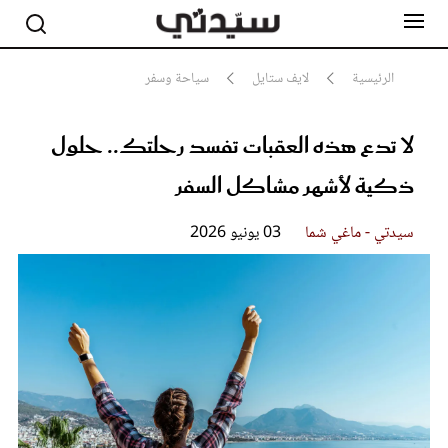
الرئيسية
لايف ستايل
سياحة وسفر
لا تدع هذه العقبات تفسد رحلتك.. حلول
مشاهير
أناقة
ذكية لأشهر مشاكل السفر
جمال
صحة ورشاقة
سيدتي وطفلك
سيدتي - ماغي شما
03 يونيو 2026
لايف ستايل
بلس+
فيديو
مطبخ سيدتي
مقالات الرأي
ستايل
تقارير