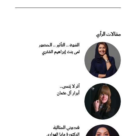
مقالات الرأي
القوة .. التأثير .. الحضور
لمى بنت إبراهيم الشثري
أثر لا يُنسى..
أبرار آل عثمان
قدوتي المثاليّة
الدكتورة مايا الهواري