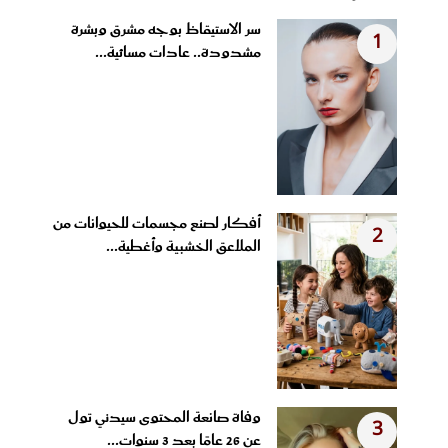
سر الاستيقاظ بوجه مشرق وبشرة
1
مشدودة.. عادات مسائية...
أفكار لصنع مجسمات للحيوانات من
2
الملاعق الخشبية وأغطية...
وفاة صانعة المحتوى سيدني تول
3
عن 26 عامًا بعد 3 سنوات...