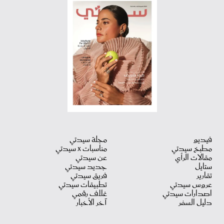
فيديو
مجلة سيدتي
مطبخ سيدتي
مناسبات X سيدتي
مقالات الرأي
عن سيدتي
ستايل
جديد سيدتي
تقارير
فريق سيدتي
عروس سيدتي
تطبيقات سيدتي
اصدارات سيدتي
غلاف رقمي
دليل السفر
آخر الأخبار