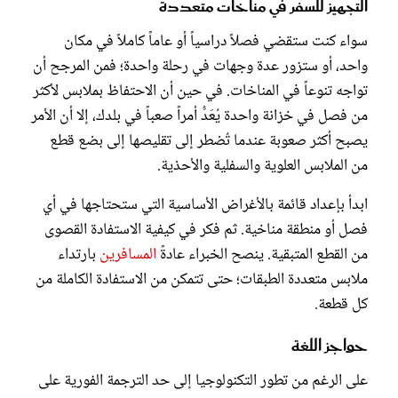
التجهيز للسفر في مناخات متعددة
سواء كنت ستقضي فصلاً دراسياً أو عاماً كاملاً في مكان
واحد، أو ستزور عدة وجهات في رحلة واحدة؛ فمن المرجح أن
تواجه تنوعاً في المناخات. في حين أن الاحتفاظ بملابس لأكثر
من فصل في خزانة واحدة يُعَدُّ أمراً صعباً في بلدك، إلا أن الأمر
يصبح أكثر صعوبة عندما تُضطر إلى تقليصها إلى بضع قطع
من الملابس العلوية والسفلية والأحذية.
ابدأ بإعداد قائمة بالأغراض الأساسية التي ستحتاجها في أي
فصل أو منطقة مناخية. ثم فكر في كيفية الاستفادة القصوى
من القطع المتبقية. ينصح الخبراء عادةً
المسافرين
بارتداء
ملابس متعددة الطبقات؛ حتى تتمكن من الاستفادة الكاملة من
كل قطعة.
حواجز اللغة
على الرغم من تطور التكنولوجيا إلى حد الترجمة الفورية على