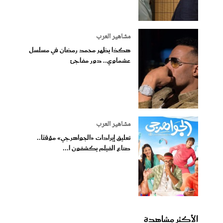
مشاهير العرب
هكذا يظهر محمد رمضان في مسلسل
عشماوي.. دور مفاجئ
مشاهير العرب
تعليق إيرادات «الجواهرجي» مؤقتًا..
صناع الفيلم يكشفون ا...
الأكثر مشاهدة