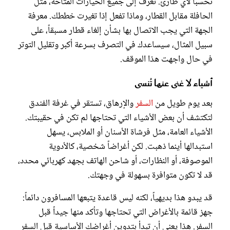
تحسباً لأي طارئ. تعرف إلى جميع الخيارات المتاحة، مثل
الحافلة مقابل القطار، وماذا تفعل إذا تغيرت خططك. معرفة
الجهة التي يجب الاتصال بها بشأن إلغاء قطار مسبقاً، على
سبيل المثال، سيساعدك في التصرف بسرعة أكبر وتقليل التوتر
في حال واجهت هذا الموقف.
أشياء لا غنى عنها تُنسى
بعد يوم طويل من
السفر
والإرهاق، تستقر في غرفة الفندق
لتكتشف أن بعض الأشياء التي تحتاجها لم تكن في حقيبتك.
الأشياء العامة، مثل فرشاة الأسنان أو الملابس، يسهل
استبدالها أينما ذهبت. لكن أغراضاً شخصية، كالأدوية
الموصوفة، أو النظارات، أو شاحن الهاتف بجهد كهربائي محدد،
قد لا تكون متوافرة بسهولة في وجهتك.
قد يبدو هذا بديهياً، لكنه ليس قاعدة يتبعها المسافرون دائماً:
جهز قائمة بالأغراض التي تحتاجها وتأكد منها جيداً قبل
السفر. هذا يعني أن تبدأ بتدوين أغراضك الأساسية قبل السفر