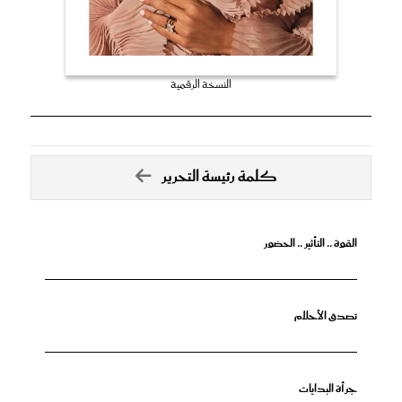
النسخة الرقمية
كلمة رئيسة التحرير
القوة .. التأثير .. الحضور
تصدق الأحلام
جرأة البدايات