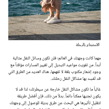
الاستمتاع بالرحلة
مهما كانت وجهتك في العالم؛ فلن تكون وسائل النقل مثالية
أبداً. من تفويت مواعيد التبديل إلى تغيير المسارات مؤقتاً مع
وجود إشعار مكتوب بلغة لا تفهمها، هناك العديد من الطرق التي
قد تُفسِد بها مشاكل النقل رحلتك.
غالباً ما تكون مشاكل النقل خارجة عن سيطرتك؛ لذا قد لا
يكون تجنبها ممكناً دائماً. بدلاً من ذلك، فإن أفضل طريقة
لتقليل تأثيرها هي البحث عن طرق بديلة للوصول إلى وجهتك