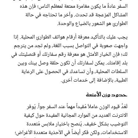
السفر عادةً ما يكون مغامرة ممتعة لمعظم الناس؛ فإن هذه
المشاكل المزعجة قد تحدث. وآخر ما تحتاجه في حالة
الطوارئ هو الشعور بالضياع والوحدة.
يجب عليك بالتأكيد معرفة أرقام هواتف الطوارئ المحلية. إذا
واجهت صعوبة في التواصل بسبب اللغة، ولم تجد من يترجم
لك؛ فإن الخيار الأمثل هو معرفة رقم سفارتك أو قنصليتك في
بلد إقامتك. يمكن لسفارتك أن تكون حلقة وصل بينك وبين
السلطات المحلية، وأن تساعدك في الحصول على الرعاية
الطبية، بالإضافة إلى خدمات أخرى.
حدود وزن الأمتعة
تُعَدُّ قيود الوزن عاملاً مُقيداً مهماً عند السفر جواً. يُوفر
الانترنت العديد من الموارد المجانية المفيدة حول كيفية
التوضيب بشكل خفيف. يُنصح باختيار ملابس مُتعددة
الاستخدامات، ولكن فكر أيضاً في الأحذية متعددة الأغراض؛