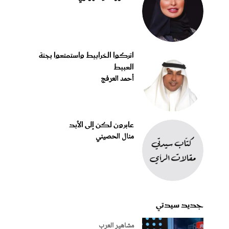
اتركوا الخرابيط واستمتعوا بجنة
العبيط
أحمد العرفج
عابرون لكن إلى الأبد
منال الحصيني
جديد سيدتي
مشاهير العرب