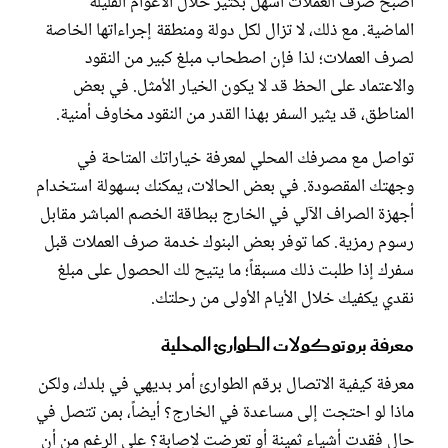
أصبح صرف العملات أسهل بكثير خلال الأعوام القليلة
الماضية. مع ذلك، لا تزال لكل دولة ومنطقة إجراءاتها الخاصة
لصرف العملات؛ لذا فإن اصطحاب مبلغ كبير من النقود
والاعتماد على الحظ قد لا يكون الخيار الأمثل. في بعض
المناطق، قد يثير السفر بهذا القدر من النقود مخاوف أمنية.
تواصل مع مصرفك المحلي لمعرفة خياراتك المتاحة في
وجهتك المقصودة. في بعض الحالات، يمكنك بسهولة استخدام
أجهزة الصراف الآلي في الخارج ببطاقة الخصم المباشر مقابل
رسوم رمزية. كما توفر بعض البنوك خدمة صرف العملات قبل
سفرك إذا طلبت ذلك مسبقاً؛ ما يتيح لك الحصول على مبلغ
نقدي يكفيك خلال الأيام الأولى من رحلتك.
معرفة بروتوكولات الطوارئ المحلية
معرفة كيفية الاتصال برقم الطوارئ أمر بديهي في بلدك، ولكن
ماذا لو احتجت إلى مساعدة في الخارج؟ أيضاً، بمن تتصل في
حال فقدت أشياء ثمينة أو تعرضت لإصابة؟ على الرغم من أن