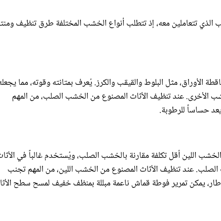
ب الذي تتعاملين معه، إذ تتطلب أنواع الخشب المختلفة طرق تنظيف ومن
ة الأوراق، مثل البلوط والقيقب والكرز. يُعرف بمتانته وقوته، مما يجعله
الخشب الأخرى. عند تنظيف الأثاث المصنوع من الخشب الصلب، من المهم
د حساساً للرطوبة.
الخشب اللين أقل تكلفة مقارنة بالخشب الصلب، ويُستخدم غالباً في الأثا
 الصلب. عند تنظيف الأثاث المصنوع من الخشب اللين، من المهم تجنب
إطار، يمكن تمرير فوطة قماش ناعمة مبللة بمنظف خفيف لمسح سطح الأثا