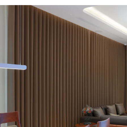
الات الرأي
تطبيقات سيدتي
ايل
دليل السفر
ارير
آخر الأخبار
وس سيدتي
مجلة سيد
غلاف رف