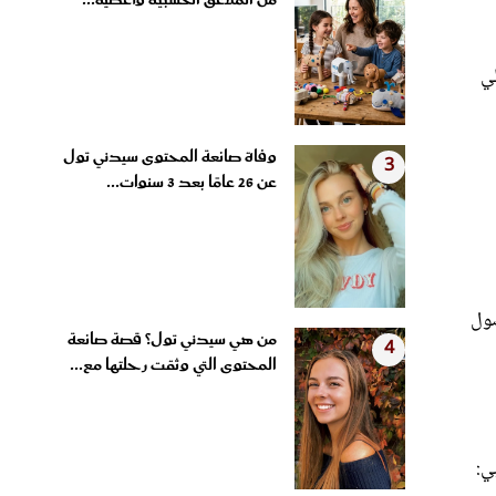
من الملاعق الخشبية وأغطية...
طي
وفاة صانعة المحتوى سيدني تول
3
عن 26 عامًا بعد 3 سنوات...
صول
من هي سيدني تول؟ قصة صانعة
4
المحتوى التي وثقت رحلتها مع...
ي: