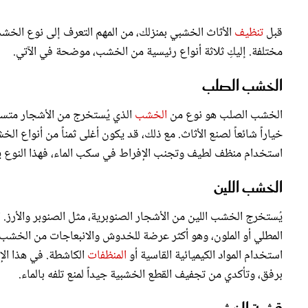
قبل
تنظيف
الأثاث الخشبي بمنزلك، من المهم التعرف إلى نوع الخش
مختلفة. إليكِ ثلاثة أنواع رئيسية من الخشب، موضحة في الآتي.
الخشب الصلب
الخشب الصلب هو نوع من
الخشب
الذي يُستخرج من الأشجار متساقط
خياراً شائعاً لصنع الأثاث. مع ذلك، قد يكون أغلى ثمناً من أنواع 
استخدام منظف لطيف وتجنب الإفراط في سكب الماء، فهذا النوع يع
الخشب اللين
يُستخرج الخشب اللين من الأشجار الصنوبرية، مثل الصنوبر والأرز. 
المطلي أو الملون، وهو أكثر عرضة للخدوش والانبعاجات من الخشب
استخدام المواد الكيميائية القاسية أو
المنظفات
الكاشطة. في هذا ال
برفق، وتأكدي من تجفيف القطع الخشبية جيداً لمنع تلفه بالماء.