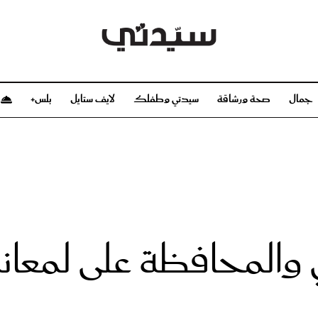
جمال
صحة ورشاقة
سيدتي وطفلك
لايف ستايل
بلس+
م
صحة ورشاقة
سيدتي وطفلك
بشرة
صحة
الحمل والولادة
ريحات
رشاقة و تغذية
مولودك
وعطور
أطفال ومراهقون
صحة الطفل
 والمحافظة على لمعان
مجلة سيدتي
مناسبات X سيدتي
ديو
عن سيدتي
بخ سيدتي
فريق سيدتي