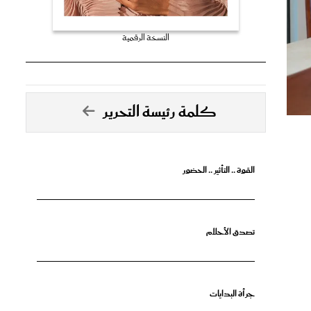
النسخة الرقمية
كلمة رئيسة التحرير
القوة .. التأثير .. الحضور
تصدق الأحلام
جرأة البدايات