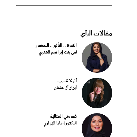
مقالات الرأي
القوة .. التأثير .. الحضور
لمى بنت إبراهيم الشثري
أثر لا يُنسى..
أبرار آل عثمان
قدوتي المثاليّة
الدكتورة مايا الهواري