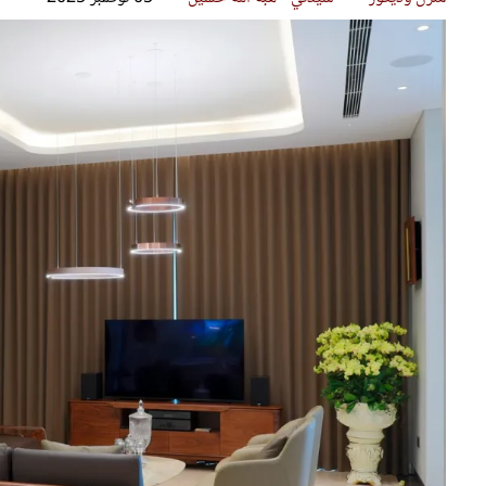
قصص ملهمة
مق
شباب وبنات
ست
علاقات زوجية
تق
عر