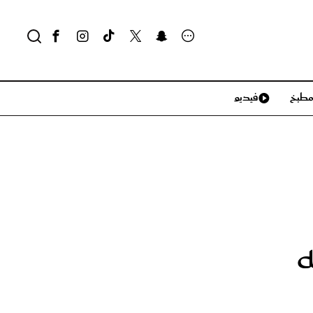
طبخ
فيديو
لايف ستايل
سياحة وسفر
منزل وديكور
تكنولوجيا
ه