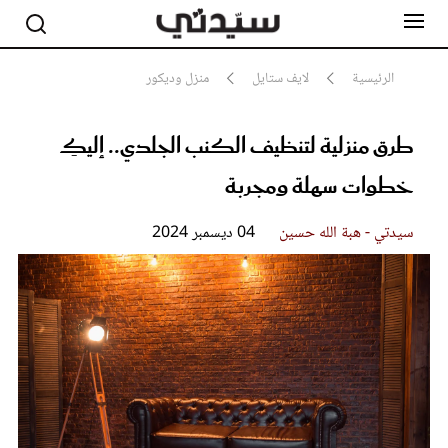
الرئيسية
لايف ستايل
منزل وديكور
طرق منزلية لتنظيف الكنب الجلدي.. إليكِ
مشاهير
أناقة
خطوات سهلة ومجربة
جمال
صحة ورشاقة
سيدتي وطفلك
سيدتي - هبة الله حسين
04 ديسمبر 2024
لايف ستايل
بلس+
فيديو
مطبخ سيدتي
مقالات الرأي
ستايل
تقارير