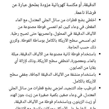
الدقيقة، أو مكنسة كهربائية مزودة بملحق عبارة عن
فرشاة ناعمة.
اخلطي بضع قطرات من سائل الجلي المعتدل، مع الماء
المقطر، في وعاء كبير، ثم اغمسي فوطة مصنوعة من
الألياف الدقيقة في المحلول، واعصريها حتى تصبح رطبة.
ثم، امسحي سطح الأريكة بالكامل بوساطة الفوطة. وكرري
ذلك حسب الحاجة.
باستخدام فوطة ثانية مصنوعة من الألياف الدقيقة، مبللة
بالماء، ومعصورة، اشطفي سطح الأريكة، وذلك لإزالة أي
بقايا من الصابون.
باستخدام منشفة من الألياف الدقيقة الجافة، جففي سطح
الأريكة بالكامل.
لترطيب جلد التنجيد، امزجي بضع قطرات من سائل الجلي
المعتدل، في وعاء صغير، بكمية صغيرة من زيت جوز الهند
أو زيت الزيتون، وباستخدام فوطة من الألياف الدقيقة،
طبقي الخليط على الأريكة، بحركات دائرية، مع الانتظار