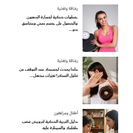
رشاقة وتغذية
خطوات ذكية لخسارة الدهون
والحصول على جسم صحي ومتناسق
دو...
رشاقة وتغذية
ماذا يحدث لجسمك عند التوقف عن
تناول السكر؟ تغيّرات مذهل...
أطفال ومراهقون
دليل التربية الذكية لترويض غضب
طفلكِ والسيطرة عليه