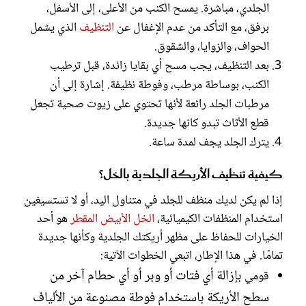
الجلدي، مباشرة. يمسح الكنب من الأعلى، إلى الأسفل،
برفق، مع التأكد من عدم الإغفال عن
التنظيف
الذي يشمل
الحواف، والزوايا، والشقوق.
بعد التنظيف، يجب مسح أي بقايا زائدة، قبل ترطيب
الكنب، بوساطة مرطب، وفوطة نظيفة. إشارة إلى أن
مرطبات الجلد رائعة لأنها تحتوي على زيوت صحية تجعل
قطع الأثاث تبدو كانها جديدة.
يترك الجلد يجف لمدة ساعة.
كيفية تنظيف الأريكة الجلدية بالخل؟
إذا لم يكن لديك منظف للجلد في متناول اليد، أو لا تستسيغين
استخدام المنظفات الكيميائية،
الخل الأبيض المقطر
هو أحد
الخيارات للحفاظ على مظهر أريكتك الجلدية وكأنها جديدة
تمامًا. في هذا الإطار، اتبعي الخطوات الآتية:
بإزالة أي فتات أو وبر أو أي حطام آخر من
قومي
سطح الأريكة باستخدام فوطة مصنوعة من الألياف