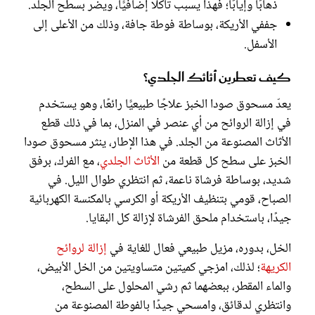
ذهابًا وإيابًا؛ فهذا يسبب تآكلًا إضافيًّا، ويضر بسطح الجلد.
جففي الأريكة، بوساطة فوطة جافة، وذلك من الأعلى إلى
الأسفل.
كيف تعطرين أثاثك الجلدي؟
يعدّ مسحوق صودا الخبز علاجًا طبيعيًّا رائعًا، وهو يستخدم
في إزالة الروائح من أي عنصر في المنزل، بما في ذلك قطع
الأثاث المصنوعة من الجلد. في هذا الإطار، ينثر مسحوق صودا
الخبز على سطح كل قطعة من
الأثاث الجلدي
، مع الفرك، برفق
شديد، بوساطة فرشاة ناعمة، ثم انتظري طوال الليل. في
الصباح، قومي بتنظيف الأريكة أو الكرسي بالمكنسة الكهربائية
جيدًا، باستخدام ملحق الفرشاة لإزالة كل البقايا.
الخل، بدوره، مزيل طبيعي فعال للغاية في
إزالة لروائح
الكريهة
؛ لذلك، امزجي كميتين متساويتين من الخل الأبيض،
والماء المقطر، ببعضهما ثم رشي المحلول على السطح،
وانتظري لدقائق، وامسحي جيدًا بالفوطة المصنوعة من