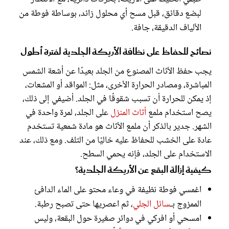
لبضع دقائق، قبل مسح أي محلول زائد، بوساطة فوطة من
الألياف الدقيقة، جافة.
نصائح للحفاظ على نظافة الأريكة الجلدية لفترة أطول
يجب حفظ الأثاث المصنوع من الجلد بعيدًا عن أشعة الشمس
المباشرة، ومصادر الحرارة الأخرى، مثل: المواقد أو المشعات،
إذ يمكن للحرارة أن تسبب شقوقًا في الجلد. أضيفي إلى ذلك،
يصح استخدام ملمع
أثاث المنزل
على الجلد، لمرة واحدة في
الشهر. جدير بالذكر أن ملمع الأثاث هو مادة شمعية تستخدم
عادة على الخشب للحفاظ عليه خاليًا من التلف. ومع ذلك، عند
الاستخدام على الجلد، فإنه يحمي السطح.
كيفية إزالة البقع عن الأريكة الجلدية؟
اغمسي فوطة نظيفة في وعاء محتو على الماء الدافئ
الممزوج بـ
سائل الجلي
، ثم اعصريها حتى تصبح رطبة.
امسحي أو افركي في دوائر صغيرة حول البقعة، وليس