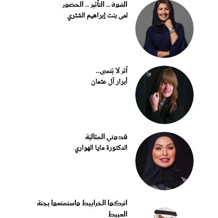
القوة .. التأثير .. الحضور
لمى بنت إبراهيم الشثري
أثر لا يُنسى..
أبرار آل عثمان
قدوتي المثاليّة
الدكتورة مايا الهواري
اتركوا الخرابيط واستمتعوا بجنة
العبيط