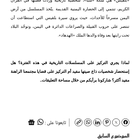
«بلقيس»
هي
ملكة «سبأ»،
شخصية
تاريخية
وردت
قصتها
في
القرآن
الكريم،
تنتمي
إلى
الحضارة
اليمنية
القديمة
.
يتّخذ
المسلسل
من
أرض
اليمن
مسرحاً
للأحداث،
حيث
يروي
سيرة
بلقيس
التي
استطاعت
أن
تنتصر
على
حروب
القبيلة
والصراعات
الدائرة
في
اليمن،
وتوحّد
البلاد
تحت
رايتها
بعد
وفاة
والدها
الملك «الهدهاد»
.
لماذا يجري التركيز على المسلسلات التاريخية في هذه الفترة؟ هل
إستحضار شخصيات ذاع صيتها مفيد أم التركيز على قضايا مجتمعنا الراهنة
مفيد أكثر؟ شاركونا برأيكم من خلال مساحة التعليقات..
تابعونا على :
الموضوع السابق