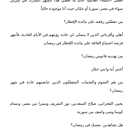
أفضّل «اللمّة» العائلية. غالباً ما أقضي هذا الشهر المبارك في منزلي
سواء في مصر، سوريا أو عمّان حيث أنا موجودة حالياً.
من تفضّلين رفقته على مائدة الإفطار؟
أهلي وأقربائي الذين لا يتسنّى لي عادة رؤيتهم في الأيام العادية، فأنتهز
فرصة اجتماع العائلة على مائدة الإفطار في رمضان.
من تهدينه فانوس رمضان؟
أختي آية وابني عمّار.
من هم النجوم والنجمات المفضّلون الذين تتابعينهم عادة في شهر
رمضان؟
يحيى الفخراني، صلاح السعدني، نور الشريف ويسرا من مصر، وبسام
كوسا ومنى واصف من سورية.
هل تشاهدين
نفسك في رمضان؟