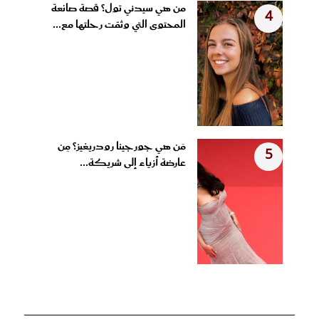
من هي سيدني تول؟ قصة صانعة
4
المحتوى التي وثقت رحلتها مع...
مَن هي جورجينا رودريغيز؟ مِن
5
عارضة أزياء إلى شريكة...