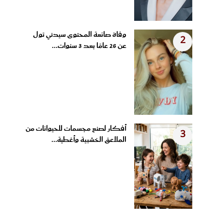
وفاة صانعة المحتوى سيدني تول
2
عن 26 عامًا بعد 3 سنوات...
أفكار لصنع مجسمات للحيوانات من
3
الملاعق الخشبية وأغطية...