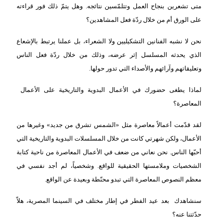
متى تشعرين بنجاح العمل وتتلمّسين نتائجه. وهل يتمّ ذلك فور قراءته
على الورق أم من خلال ردّة فعل المشاهدين؟
نحن لا نشبه الفنانين التشكيليين ولا الشعراء، بل عملنا يرتبط بالإشعاع
الذي يحدثه المسلسل إثر عرضه، وذلك من خلال ردّة فعل الناس
وتعليقاتهم وآرائهم والأصداء التي تدور حولها.
لماذا يطغى حضورك في الأعمال البدوية والتاريخية على الأعمال
المعاصرة؟
لقد قدّمت أعمالاً معاصرة مثل «الشمس تشرق من جديد» وغيرها من
الأعمال، ولكن شهرتي كانت من خلال المسلسلات البدوية والتاريخية التي
أحبّها الناس. نحن نعاني من ضعف في الأعمال المعاصرة من ناحية كتابة
الشخصيات وملامستها الحقيقية للواقع. وشخصياً، لم أجد نفسي في
معظم النصوص المعاصرة التي تبدو محنّطة وبعيدة عن الواقع.
سنشاهدك
بعد عيد الفطر في إطار مختلف في السينما المصرية، هلاّ
حدّثتنا عنه؟