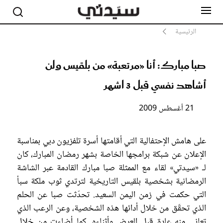
الرئيسية
صبا مبارك: أنا «مرتعبة» من بلقيس ولن
مشاهير
أناقة
أشاهد نفسي قبل 3 اشهر
جمال
صحة ورشاقة
21 أغسطس 2009
سيدتي وطفلك
لايف ستايل
بلس+
على هامش الإحتفالية التي أقامتها أسرة تلفزيون دبي بمناسبة
الإعلان عن شبكة برامجها الخاصة بشهر رمضان المبارك، كان
فيديو
لـ «سيدتي» لقاء مع الممثلة صبا مبارك القادمة عبر الشاشة
مطبخ سيدتي
الرمضانية بشخصية بلقيس التاريخية لترتدي ثوب ملكة سبأ
مقالات الرأي
التي حكمت في زمن اليمن السعيد. تحدّثت صبا عن الحلم
ستايل
الذي تحقّق من خلال أدائها هذه الشخصية، وعن الرعب الذي
تقارير
تعاني منه عادة قبل العرض وأثناءه. كما أضاءت من خلال