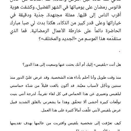
عروس سيدتي
فانوس رمضان على يومياتها في الشهر الفضيل، وكشفت هوية
أقرب الناس إلى قلبها. ممثلة مجتهدة، جدّية ودقيقة في
خياراتها وعلى قدر كبير من الذكاء، هكذا بدت لي صبا مبارك
الحاضرة دائماً على خارطة الأعمال الرمضانية. فما الذي
ستقدّمه هذا الموسم من «الجديد والمختلف»؟
هل أتت «بلقيس» إليك أم أنك بحثت عنها وسعيت إلى هذا الدور؟
منذ وقت طويل وأنا أحلم بأداء هذه الشخصية. وقد عرض عليّ الدور منذ
سنتين وتأجّل لأسباب معيّنة. قد أكون بالغت قليلاً من شدّة حماستي
مجلة سيدتي
لبلقيس وتعبيري عن هذا الحماس في كل لقاء تقريباً، لدرجة أنني بنيت
توقّعات كبيرة أخشى ألا تتحقّق. وهذا ما يشعرني بالقلق الشديد قبيل
غلاف رفمي
عرض بلقيس لأنني علّقت آمالاً كثيرة على هذا العمل.
كيف تعرّفت إلى شخصية بلقيس واقتربت من عالمها بهدف تقديمها