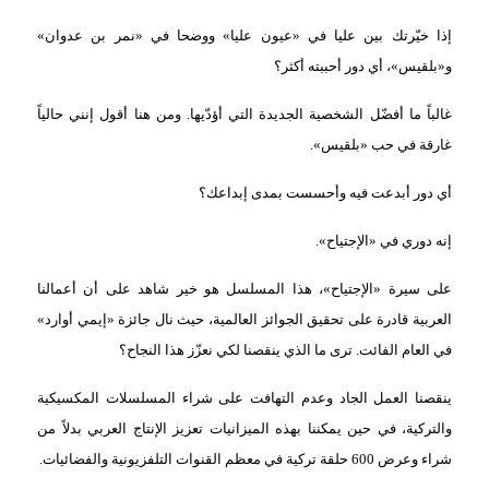
إذا خيّرتك بين عليا في «عيون عليا» ووضحا في «نمر بن عدوان»
و«بلقيس»، أي دور أحببته أكثر؟
غالباً ما أفضّل الشخصية الجديدة التي أؤدّيها. ومن هنا أقول إنني حالياً
غارقة في حب «بلقيس».
أي دور أبدعت فيه وأحسست بمدى إبداعك؟
إنه دوري في «الإجتياح».
على سيرة «الإجتياح»، هذا المسلسل هو خير شاهد على أن أعمالنا
العربية قادرة على تحقيق الجوائز العالمية، حيث نال جائزة «إيمي أوارد»
في العام الفائت. ترى ما الذي ينقصنا لكي نعزّز هذا النجاح؟
ينقصنا العمل الجاد وعدم التهافت على شراء المسلسلات المكسيكية
والتركية، في حين يمكننا بهذه الميزانيات تعزيز الإنتاج العربي بدلاً من
شراء وعرض 600 حلقة تركية في معظم القنوات التلفزيونية والفضائيات.