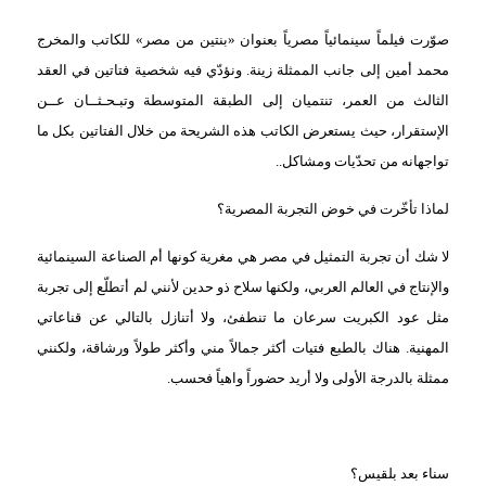
صوّرت فيلماً سينمائياً مصرياً بعنوان «بنتين من مصر» للكاتب والمخرج
محمد أمين إلى جانب الممثلة زينة. ونؤدّي فيه شخصية فتاتين في العقد
الثالث من العمر، تنتميان إلى الطبقة المتوسطة وتبـحـثــان عــن
الإستقرار، حيث يستعرض الكاتب هذه الشريحة من خلال الفتاتين بكل ما
تواجهانه من تحدّيات ومشاكل..
لماذا تأخّرت في خوض التجربة المصرية؟
لا شك أن تجربة التمثيل في مصر هي مغرية كونها أم الصناعة السينمائية
والإنتاج في العالم العربي، ولكنها سلاح ذو حدين لأنني لم أتطلّع إلى تجربة
مثل عود الكبريت سرعان ما تنطفئ، ولا أتنازل بالتالي عن قناعاتي
المهنية. هناك بالطبع فتيات أكثر جمالاً مني وأكثر طولاً ورشاقة، ولكنني
ممثلة بالدرجة الأولى ولا أريد حضوراً واهياً فحسب.
سناء بعد بلقيس؟