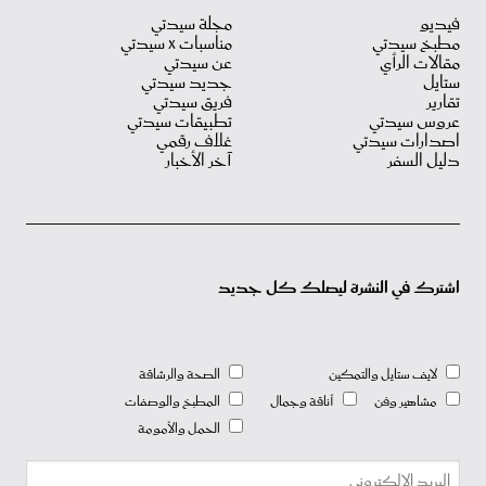
فيديو
مجلة سيدتي
مطبخ سيدتي
مناسبات X سيدتي
مقالات الرأي
عن سيدتي
ستايل
جديد سيدتي
تقارير
فريق سيدتي
عروس سيدتي
تطبيقات سيدتي
اصدارات سيدتي
غلاف رقمي
دليل السفر
آخر الأخبار
اشترك في النشرة ليصلك كل جديد
لايف ستايل والتمكين
الصحة والرشاقة
مشاهير وفن
أناقة وجمال
المطبخ والوصفات
الحمل والأمومة