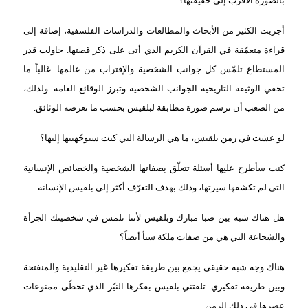
بالصورة الأقرب إلى حقيقتها؟
أجريت الكثير من الأبحاث والمطالعات والدراسات الفلسفية، إضافة إلى
قراءة متعمّقة في القرآن الكريم الذي أتى على ذكر قصتها. حاولت قدر
المستطاع تلمّس كل جوانب الشخصية والإقتراب من عالمها. غالباً ما
تخفي الوثيقة التاريخية الجوانب الشخصية وتبرز الوقائع العامة. ولذلك،
من الصعب أن نرسم صورة مطابقة لبلقيس بحسب ما تعرضه الوثائق.
لو عشت في زمن بلقيس، ما هي الرسالة التي كنت ستوجّهينها إليها؟
كنت سأطرح عليها أسئلة تتعلّق بصفاتها الشخصية والخصائص الإنسانية
التي لم تكشفها سيرتها، وذلك بهدف التعرّف أكثر إلى بلقيس الإنسانة.
هل هناك شبه بين صبا مبارك وبلقيس لأننا نلمس في شخصيتك الجرأة
والشجاعة التي هي من صفات ملكة سبأ أيضاً؟
هناك وجه شبه حقيقي يجمع بين طريقة تفكيرها غير التقليدية والمنفتحة
وبين طريقة تفكيري. تلفتني بلقيس بفكرها النيّر الذي تخطّى ممنوعات
عصرها في ذلك الزمن.