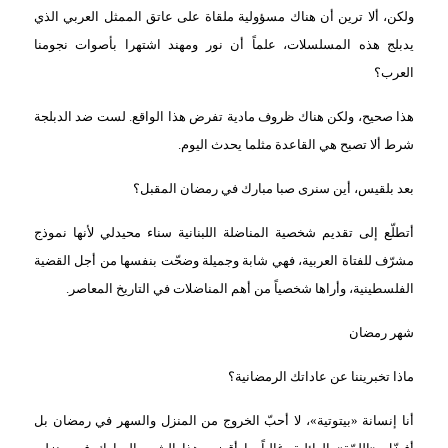
ولكن، ألا ترين أن هناك مسؤولية ملقاة على عاتق الممثل العربي الذي
يدبلج هذه المسلسلات، علماً أن نور ومهند اشتهرا بأصوات نجومنا
العرب؟
هذا صحيح، ولكن هناك ظروف مادية تفرض هذا الواقع. لست ضد الدبلجة
شرط ألا تصبح هي القاعدة مثلما يحدث اليوم.
بعد بلقيس، أين سنرى صبا مبارك في رمضان المقبل؟
أتطلّع إلى تقديم شخصية المناضلة اللبنانية سناء محيدلي لأنها نموذج
مشرّف للفتاة العربية، فهي شابة وجميلة وضحّت بنفسها من أجل القضية
الفلسطينية، وأراها شخصياً من أهم المناضلات في التاريخ المعاصر.
شهر رمضان
ماذا تخبريننا عن عاداتك الرمضانية؟
أنا إنسانة «بيتوتية»، لا أحبّ الخروج من المنزل والسهر في رمضان بل