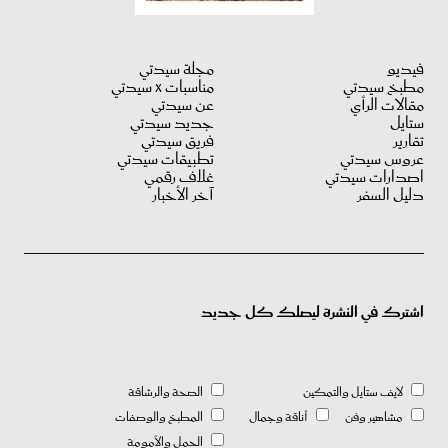
فيديو
مجلة سيدتي
مطبخ سيدتي
مناسبات X سيدتي
مقالات الرأي
عن سيدتي
ستايل
جديد سيدتي
تقارير
فريق سيدتي
عروس سيدتي
تطبيقات سيدتي
اصدارات سيدتي
غلاف رقمي
دليل السفر
آخر الأخبار
اشترك في النشرة ليصلك كل جديد
لايف ستايل والتمكين
الصحة والرشاقة
مشاهير وفن
أناقة وجمال
المطبخ والوصفات
الحمل والأمومة