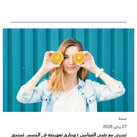
عروس سيدتي
مجلة سيدتي
غلاف رفمي
صحة
27 يناير 2026
تجربتي مع نقص الفيتامين C وطرق تعويضه في الجسم.. تستحق