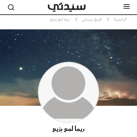
الرئيسية
فريق سيدتي
ريما لمع بزيع
مشاهير
أناقة
جمال
صحة ورشاقة
سيدتي وطفلك
لايف ستايل
بلس+
فيديو
مطبخ سيدتي
مقالات الرأي
ستايل
ريما لمع بزيع
تقارير