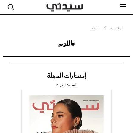
الرئيسية
اللوم
#اللوم
مشاهير
أناقة
جمال
صحة ورشاقة
سيدتي وطفلك
إصدارات المجلة
لايف ستايل
بلس+
النسخة الرقمية
فيديو
مطبخ سيدتي
مقالات الرأي
ستايل
تقارير