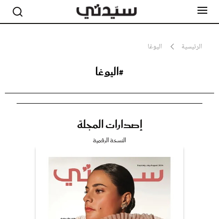
الرئيسية
اليوغا
#اليوغا
مشاهير
أناقة
جمال
صحة ورشاقة
سيدتي وطفلك
إصدارات المجلة
لايف ستايل
بلس+
النسخة الرقمية
فيديو
مطبخ سيدتي
مقالات الرأي
ستايل
تقارير