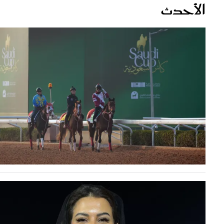
قصص ملهمة
مق
شباب وبنات
ست
علاقات زوجية
تق
عر