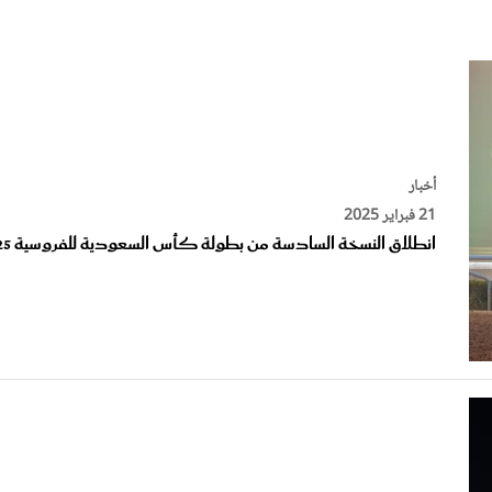
الات الرأي
تطبيقات سيدتي
ايل
دليل السفر
ارير
آخر الأخبار
وس سيدتي
مجلة سيد
أخبار
21 فبراير 2025
غلاف رف
انطلاق النسخة السادسة من بطولة كأس السعودية للفروسية 2025
شعر وتسريحات