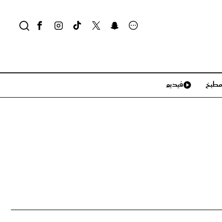
طبخ
فيديو
لايف ستايل
سياحة وسفر
منزل وديكور
تكنولوجيا