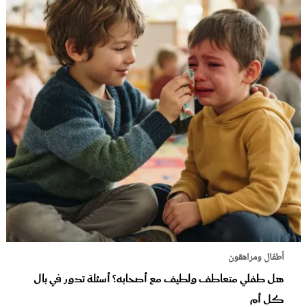
أطفال ومراهقون
هل طفلي متعاطف ولطيف مع أصحابه؟ أسئلة تدور في بال
كل أم