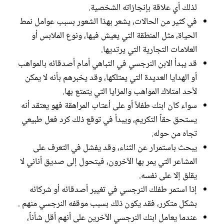
لذلك أي علاقة بإنجازاته الشخصية.
في كثير من الحالات، يشعر بهذا الشعور بسبب عوامل نمط
الحياة، مثل المنطقة التي يعيش فيها، ونوع الملابس أو
العلامات التجارية التي يرتديها.
قد يبدأ الابن النرجسي في التباهي أمام أصدقائه بالمواهب
أو الهدايا العديدة التي يمتلكها، وقد يخبرهم بأنه لا يمكن
لأحد امتلاك المواهب والمزايا التي يتمتع بها.
سواء كان ابنك طفلاً أو على أعتاب المراهقة فهو يعتقد أنه
يستحق حقاً التكريم، ويبدأ في توقع ذلك كرد فعل طبيعي
تجاه من حوله.
يبحث باستمرار عن الثناء، وقد يفشل في التعرف على
المشاعر التي يمر بها الآخرون، فيتحول إلى صديق أناني لا
يقلق إلا على نفسه.
إذا استمر طفلك النرجسي في تغيير أصدقائه أو شركائه
بشكل متكرر، فقد يكون ذلك بسبب موقفه النرجسي منهم .
عندما يعامل ابنك النرجسي الآخرين على أنهم أقل شأناً،