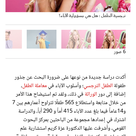
عروس سيدتي
فتاة تشاهد نفسها جميلة في المرآة
الطفل النرجسي يشعر بالتميز على الغير
النرجسية لا ترتبط بالإنجازات الشخصية
نرجسية الطفل : هل هي مسؤولية الآباء؟
على الآباء مراقبة نرجسية الابن والتحاور معه
6 صور
نرجسية الطفل : هل هي مسؤولية الآباء؟
أكدت دراسة جديدة من نوعها على ضرورة البحث عن جذور
طفولة
الطفل النرجسي
؛ وأسلوب الآباء في
معاملة الطفل
،
مجلة سيدتي
إضافة إلى دور
الوراثة
في ذلك، ولقد تم استيضاح هذا الأمر
من خلال متابعة واستطلاع 565 طفلًا تتراوح أعمارهم بين 7
غلاف رفمي
و14عاماً فيما بلغ عدد الآباء 415 أماً و 290 أباً، والدراسة
اشترك في إعدادها مجموعة من الباحثين بمركز البحوث
القومي، وأشرفت عليها الدكتورة عزة كريم استشارية علم