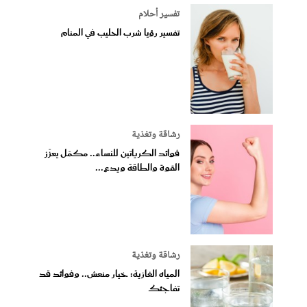
تفسير أحلام
تفسير رؤيا شرب الحليب في المنام
رشاقة وتغذية
فوائد الكرياتين للنساء.. مكمّل يعزّز
القوة والطاقة ويدع...
رشاقة وتغذية
المياه الغازية: خيار منعش.. وفوائد قد
تفاجئك