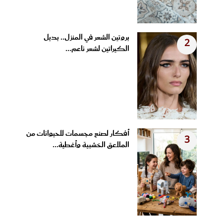
بروتين الشعر في المنزل.. بديل
2
الكيراتين لشعر ناعم...
أفكار لصنع مجسمات للحيوانات من
3
الملاعق الخشبية وأغطية...