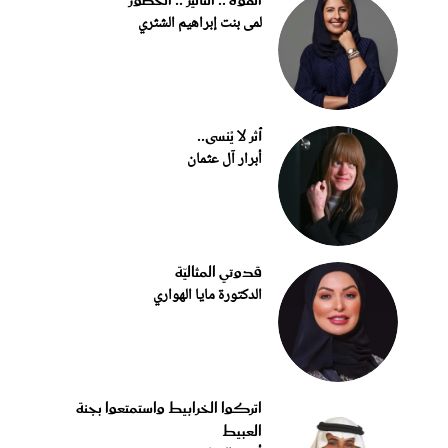
القوة .. التأثير .. الحضور
لمى بنت إبراهيم الشثري
أثر لا يُنسى..
أبرار آل عثمان
قدوتي المثاليّة
الدكتورة مايا الهواري
اتركوا الخرابيط واستمتعوا بجنة
العبيط