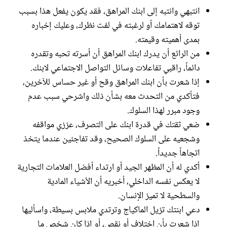
انتبهي وانتبه إلى ابنك المراهق، فقد يكون يفعل هذا بسبب
توقه لاهتمامك أو لرغبته في لفت نظرك، وعليك إخباره
بمدى أهميته وقيمته.
من الرائع أن يدرك ابنك المراهق أن أسرته تحبه وتقدره
دائماً، راقبي تفاعلات وسائل التواصل الاجتماعي لابنك.
إذا شعرت بأن ابنك المراهق وقح أو غير حساس للآخرين،
فتأكدي من التحدث معه بشأن ذلك واشرحي سبب عدم
وجود مبرر لهذا السلوك.
ضعي ثقتك في قدرة ابنك على التصرف، عززي مواقفه
وشجعيه على السلوك الصحيح، وقد تفاجئين عندما يتخذ
اتجاهاً جديداً.
أكدي له أن المظهر الجيد أو ارتداء أفضل العلامات التجارية
لا يعكس نفسه الداخلي، أخبريه أن الأشياء المادية
والسطحية لا تميز الإنسان.
دعي ابنتك تزيل الماكياج وترتدي ملابس بسيطة، واسأليها
إذا شعرت بأن اختلاف أو نقص، أو إذا كان شخص ما