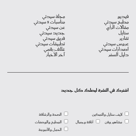
فيديو
مجلة سيدتي
مطبخ سيدتي
مناسبات X سيدتي
مقالات الرأي
عن سيدتي
ستايل
جديد سيدتي
تقارير
فريق سيدتي
عروس سيدتي
تطبيقات سيدتي
اصدارات سيدتي
غلاف رقمي
دليل السفر
آخر الأخبار
اشترك في النشرة ليصلك كل جديد
لايف ستايل والتمكين
الصحة والرشاقة
مشاهير وفن
أناقة وجمال
المطبخ والوصفات
الحمل والأمومة