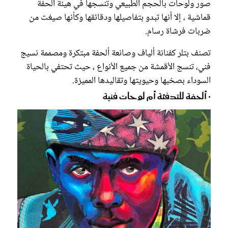
صور ولوحات بالحجم الطبيعي وتنسجها في هيئة ألحفة
قماشية ، إلا أنها تبدو بتفاصيلها ودقائقها وكأنها صيغت من
ضربات فرشاة رسام.
تصنف بتلر كفنانة ألياف وصانعة ألحفة مبتكرة ومصممة نسيج
فني، تنسج الأقمشة من جميع الأنواع ، حيث تحتفي بالحياة
السوداء بصخبها وحيويتها وتقاليدها المميزة.
• ألحفة للتدفئة أم لوحات فنية