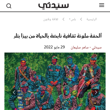
الرئيسية
بلس+
ثقافة وفنون
ألحفة ملونة ثقافية نابضة بالحياة من بيزا بتلر
مشاهير
أناقة
جمال
سيدتي - سامر سليمان
29 مايو 2022
صحة ورشاقة
سيدتي وطفلك
لايف ستايل
بلس+
فيديو
مطبخ سيدتي
مقالات الرأي
ستايل
تقارير