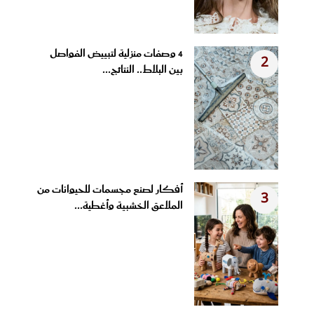
4 وصفات منزلية لتبييض الفواصل
2
بين البلاط.. النتائج...
أفكار لصنع مجسمات للحيوانات من
3
الملاعق الخشبية وأغطية...