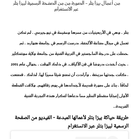
من أعمال بيزا بتلر - الصورة من من الصفحة الرسمية لبيزا بتلر
عبر الانستغرام
بتلر ، وهي في الأربعينيات من عمرها ومقيمة في نيوجيرسي ، لم تكن
تعمل في مجال صناعة الألحفة. درست الرسم في جامعة هوارد ، ثم
حصلت على درجة الماجستير في التربية الفنية من جامعة ولاية مونتكلير
، حيث أخذت دروسًا في فن الألياف. في ذلك الوقت ، حوالي عام 2001
، كانت جدتها مريضة ، وأرادت أن تصنع شيئًا مميزًا لها. لذلك ، فصنعت
لحافًا ، بناءً على صورة قديمة لأجدادها في يوم زفافهم. ولاقت القطعة
الأولى إعجابا منقطع النظير مما دعاها لتكرار هذه التجربة الفنية
الفريدة..
طريقة حياكة بيزا بتلر لأعمالها المبدعة - الفيديو من الصفحة
الرسمية لبيزا بتلر عبر الانستغرام