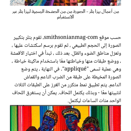
من أعمال بيزا بتلر - الصورة من من الصفحة الرسمية لبيزا بتلر عبر
الانستغرام
حسب موقع smithsonianmag-com، تقوم بتلر بتكبير
الصورة إلى الحجم الطبيعي ، ثم تقوم برسم اسكتشات عليها ،
وتعزل مناطق الضوء والظل. بعد ذلك ، تبدأ في اختيار الأقمشة
، ووضع طبقات منها وخياطتها معًا باستخدام ماكينة خياطة ،
وهي عملية تسمى "appliqué". في النهاية ، يتم وضع
الصورة المخيطة على طبقة من الضرب الناعم والقماش
الداعم. يتم تطبيق نمط متكرر من الغرز على الطبقات الثلاث
لتثبيتها معًا - وبذلك يكتمل اللحاف. يمكن أن يستغرق اللحاف
الواحد مئات الساعات ليكتمل.