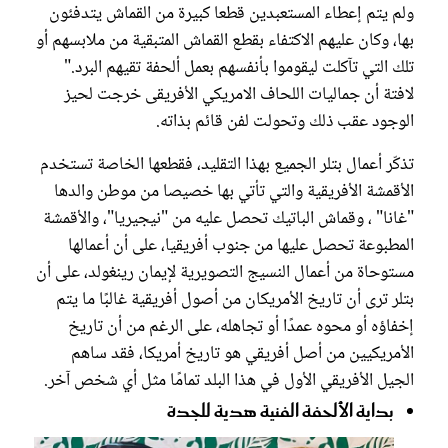
ولم يتم إعطاء المستعبدين قطعا كبيرة من القماش يتدفئون
بها، وكان عليهم الاكتفاء بقطع القماش المتبقية من ملابسهم أو
تلك التي تآكلت ليقوموا بأنفسهم بعمل ألحفة تقيهم البرد."
لافتة أن جماليات اللحاف الامريكي الأفريقى خرجت لحيز
الوجود عقب ذلك وتحولت لفن قائم بذاته.
تذكّر أعمال بتلر الجميع بهذا التقليد، فقطعها الخاصة تستخدم
الأقمشة الأفريقية والتي تأتي بها خصيصا من موطن والدها
"غانا" ، وقماش الباتيك تحصل عليه من "نيجيريا"، والأقمشة
المطبوعة تحصل عليها من جنوب أفريقيا، على أن أعمالها
مستوحاة من أعمال النسيج التصويرية لإيمان رينغولد، على أن
بتلر ترى أن تاريخ الأمريكان من أصول أفريقية غالبًا ما يتم
إخفاؤه أو محوه عمدًا أو تجاهله، على الرغم من أن تاريخ
الأمريكيين من أصل أفريقي هو تاريخ أمريكا، فقد ساهم
الجيل الأفريقي الأول في هذا البلد تمامًا مثل أي شخص آخر.
بداية الألحفة الفنية هدية للجدة