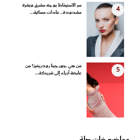
سر الاستيقاظ بوجه مشرق وبشرة
4
مشدودة.. عادات مسائية...
مَن هي جورجينا رودريغيز؟ مِن
5
عارضة أزياء إلى شريكة...
مواضيع ذات صلة