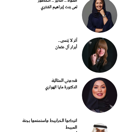
القوة .. التأثير .. الحضور
لمى بنت إبراهيم الشثري
أثر لا يُنسى..
أبرار آل عثمان
قدوتي المثاليّة
الدكتورة مايا الهواري
اتركوا الخرابيط واستمتعوا بجنة
العبيط