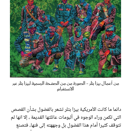
من أعمال بيزا بتلر - الصورة من من الصفحة الرسمية لبيزا بتلر عبر
الانستغرام
دائما ما كانت الأمريكية بيزا بتلر تشعر بالفضول بشأن القصص
التي تكمن وراء الوجوه في ألبومات عائلتها القديمة ، إلا انها لم
تتوقف كثيرا أمام هذا الفضول بل وجههته إلى فنها، فتصنع