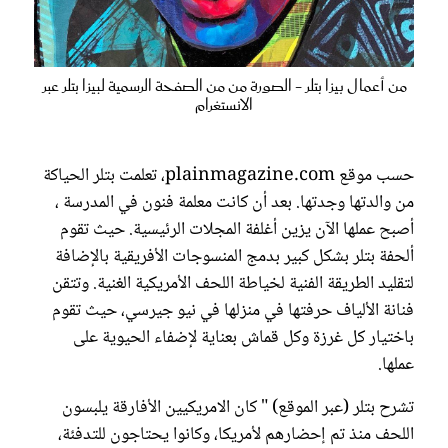
من أعمال بيزا بتلر - الصورة من من الصفحة الرسمية لبيزا بتلر عبر
الانستغرام
حسب موقع plainmagazine.com، تعلمت بتلر الحياكة
من والدتها وجدتها. بعد أن كانت معلمة فنون في المدرسة ،
أصبح عملها الآن يزين أغلفة المجلات الرئيسية. حيث تقوم
ألحفة بتلر بشكل كبير بدمج المنسوجات الأفريقية بالإضافة
لتقليد الطريقة الفنية لخياطة اللحف الأمريكية الغنية. وتتقن
فنانة الألياف حرفتها في منزلها في نيو جيرسي، حيث تقوم
باختيار كل غرزة وكل قماش بعناية لإضفاء الحيوية على
عملها.
تشرح بتلر (عبر الموقع) " كان الامريكيين الأفارقة يلبسون
اللحف منذ تم إحضارهم لأمريكا، وكانوا يحتاجون للتدفئة،