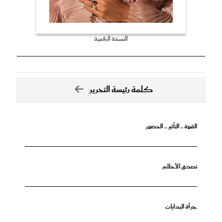
النسخة الرقمية
كلمة رئيسة التحرير
القوة .. التأثير .. الحضور
تصدق الأحلام
جرأة البدايات