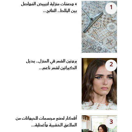
4 وصفات منزلية لتبييض الفواصل
1
بين البلاط.. النتائج...
بروتين الشعر في المنزل.. بديل
2
الكيراتين لشعر ناعم...
أفكار لصنع مجسمات للحيوانات من
3
الملاعق الخشبية وأغطية...