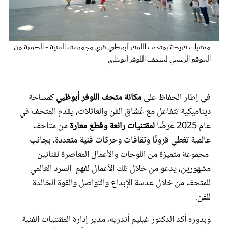
عروس سيدتي
مقتنيات فريدة بمتحف اللوفر أبوظبي تثري مجموعته الفنية - الصورة من
الموقع الرسمي لمتحف اللوفر أبوظبي
في إطار الحفاظ على
مكانة متحف اللوفر أبوظبي
كمساحة
ديناميكية تتفاعل مع عُشّاق الفن والعائلات، يقدم المتحف في
عام 2025 عرضًا
لمقتنيات رائعة وقطع معارة
من متاحف
عالمية تغطي قرونًا وثقافات وحركات فنية متعددة، بجانب
مجلة سيدتي
مجموعة متميزة من اللوحات والأعمال المعاصرة لفنانين
مشهورين، يدعو من خلال تلك الأعمال لفهم السرد العالمي
غلاف رفمي
للمتحف من خلال عدسة الإبداع والتواصل والقوة الخالدة
للفن.
وبدوره أكد الدكتور غيليم أندريه، مدير إدارة المقتنيات الفنية