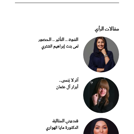
مقالات الرأي
القوة .. التأثير .. الحضور
لمى بنت إبراهيم الشثري
أثر لا يُنسى..
أبرار آل عثمان
قدوتي المثاليّة
الدكتورة مايا الهواري