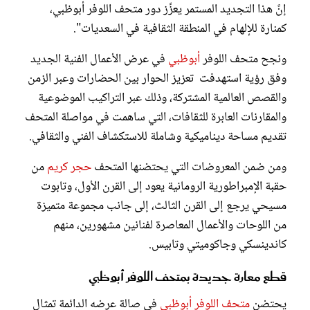
إنَّ هذا التجديد المستمر يعزِّز دور متحف اللوفر أبوظبي،
كمنارة للإلهام في المنطقة الثقافية في السعديات".
ونجح متحف اللوفر
أبوظبي
في عرض الأعمال الفنية الجديد
وفق رؤية استهدفت تعزيز الحوار بين الحضارات وعبر الزمن
والقصص العالمية المشتركة، وذلك عبر التراكيب الموضوعية
والمقارنات العابرة للثقافات، التي ساهمت في مواصلة المتحف
تقديم مساحة ديناميكية وشاملة للاستكشاف الفني والثقافي.
ومن ضمن المعروضات التي يحتضنها المتحف
حجر كريم
من
حقبة الإمبراطورية الرومانية يعود إلى القرن الأول، وتابوت
مسيحي يرجع إلى القرن الثالث، إلى جانب مجموعة متميزة
من اللوحات والأعمال المعاصرة لفنانين مشهورين، منهم
كاندينسكي وجاكوميتي وتابيس.
قطع معارة جديدة بمتحف اللوفر أبوظبي
يحتضن
متحف اللوفر أبوظبي
في صالة عرضه الدائمة تمثال