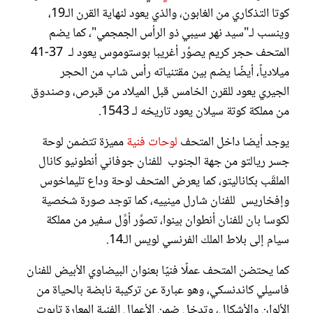
كوتا التذكاري من الغابون، والذي يعود لنهاية القرن الـ19،
وينسب لـ"سيد نهر سيبي ذو الرأس الجمجمي"، كما يضم
المتحف حجر كريم يصوِّر أغريبا بوستوموس يعود لـ 37-41
ميلادياً، أيضًا يضم بين مقتنياته رأس شاب من الحجر
الجيري يعود للقرن الخامس قبل الميلاد من قبرص، وصندوق
من مملكة كوتة سيلان يعود تاريخه لـ 1543.
يوجد أيضا داخل المتحف
لوحات فنية
مميزة تتضمن لوحة
جسر ريالتو من جهة الجنوب للفنان جوفاني أنطونيو كانال
الملقّب بكاناليتو، كما يعرض المتحف لوحة وداع تليماخوس
وإفخاريس للفنان شارل مينييه، كما توجد صورة شخصية
لكوسا بان للفنان أنطوان بينوا، تصوِّر أوَّل سفير من مملكة
سيام إلى بلاط الملك الفرنسي لويس الـ14.
كما يحتضن المتحف عملًا فنيًا بعنوان البيضاوي الأبيض للفنان
فاسيلي كاندنسكي، وهو عبارة عن تركيبة نابضة بالحياة من
الألوان والأشكال، وتدخل ضمن الأعمال الفنية المعارة تابوت