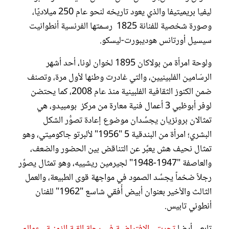
ليفيا بريميتيفا والذي يعود تاريخه لنحو عام 250 ميلاديًا،
وصورة شخصية للفنانة 1825 رسمتها الفرنسية أنطوانيت
سيسيل أورتانس هوديبورت-ليسكو.
ولوحة امرأة من بولاكان 1895 لخوان لونا، أحد أشهر
الرسّامين الفلبينيين، والتي غادرت وطنها لأول مرة، وتصنف
ضمن الكنوز الثقافية الفلبينية منذ عام 2008، كما يحتضن
لوفر أبوظبي 3 أعمال فنية معارة من مركز بومبيدو، هي
تمثالان برونزيان يجسِّدان موضوع إعادة تصوُّر الشكل
البشري؛ امرأة من البندقية 5 "1956" لألبرتو جاكوميتي، وهو
تمثال نحيف هش يعبِّر عن التناقض بين الحضور والضعف،
والعاصفة "1947-1948" لجيرمين ريشييه، وهو تمثال يصوِّر
رجلاً ضخماً يجسِّد الصمود في مواجهة قوى الطبيعة، والعمل
الثالث والأخير بعنوان أبيض أُفقي شاسع "1962" للفنان
أنطوني تابيس.
تابعي أيضا
تجربتي الافتراضية في رحلة القبة الزمنية.. عوالم