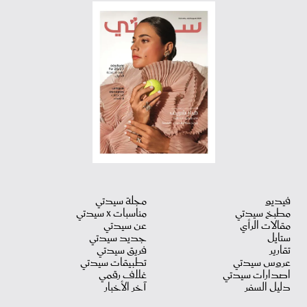
فيديو
مجلة سيدتي
مطبخ سيدتي
مناسبات X سيدتي
مقالات الرأي
عن سيدتي
ستايل
جديد سيدتي
تقارير
فريق سيدتي
عروس سيدتي
تطبيقات سيدتي
اصدارات سيدتي
غلاف رقمي
دليل السفر
آخر الأخبار