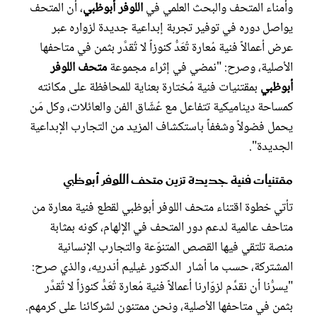
وأمناء المتحف والبحث العلمي في
اللوفر أبوظبي
، أن المتحف
يواصل دوره في توفير تجربة إبداعية جديدة لزواره عبر
عرض أعمالاً فنية مُعارة تُعَدُّ كنوزاً لا تُقدَّر بثمن في متاحفها
الأصلية، وصرح: "نمضي في إثراء مجموعة
متحف اللوفر
أبوظبي
بمقتنيات فنية مُختارة بعناية للمحافظة على مكانته
كمساحة ديناميكية تتفاعل مع عُشّاق الفن والعائلات، وكل مَن
يحمل فضولاً وشغفاً باستكشاف المزيد من التجارب الإبداعية
الجديدة".
مقتنيات فنية جديدة تزين متحف اللوفر أبوظبي
تأتي خطوة اقتناء متحف اللوفر أبوظبي لقطع فنية معارة من
متاحف عالمية لدعم دور المتحف في الإلهام، كونه بمثابة
منصة تلتقي فيها القصص المتنوّعة والتجارب الإنسانية
المشتركة، حسب ما أشار الدكتور غيليم أندريه، والذي صرح:
"يسرُّنا أن نقدِّم لزوّارنا أعمالاً فنية مُعارة تُعَدُّ كنوزاً لا تُقدَّر
بثمن في متاحفها الأصلية، ونحن ممتنون لشركائنا على كرمهم.