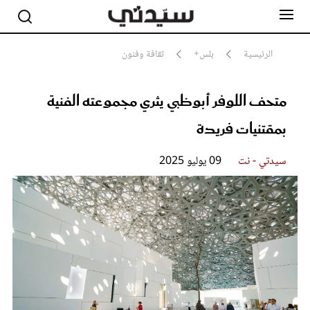
الرئيسية
بلس+
ثقافة وفنون
متحف اللوفر أبوظبي يثري مجموعته الفنية
مشاهير
أناقة
بمقتنيات فريدة
جمال
صحة ورشاقة
سيدتي وطفلك
سيدتي - نت
09 يوليو 2025
لايف ستايل
بلس+
فيديو
مطبخ سيدتي
مقالات الرأي
ستايل
تقارير