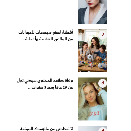
أفكار لصنع مجسمات للحيوانات
2
من الملاعق الخشبية وأغطية...
وفاة صانعة المحتوى سيدني تول
3
عن 26 عامًا بعد 3 سنوات...
لا تتخلصي من ملابسك المبقعة
4
بالأصفر من التعرق.. 5...