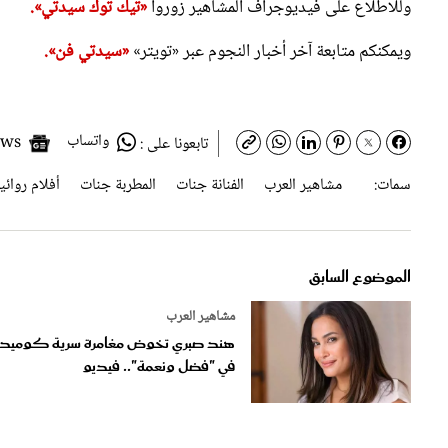
ويمكنكم متابعة آخر أخبار النجوم عبر «تويتر»
«سيدتي فن».
واتساب
Google News
تابعونا على :
سمات:
مشاهير العرب
الفنانة جنات
المطربة جنات
أفلام روائي
الموضوع السابق
مشاهير العرب
هند صبري تخوض مغامرة سرية كوميدي
في "فضل ونعمة".. فيديو