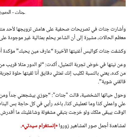
جنات - الصورة
وأشارت جنات في تصريحات صحفية على هامش ترويجها لأحد منتجات ا
معظم الحالات، مشيرة إلى أن الشاعر يحلم بمثالية غير موجودة عل
وكشفت جنات كواليس أغنيتها الأخيرة “عارف مين يحبك” مؤكدة أنه
وعن نيتها في خوض تجربة التمثيل، أكدت: “لو الدور مثلا قريب من ال
من كده، يعني بالنسبة لكليب إنك تمثلي دقايق أنا لقيتها حلوة تجر
قالقني شوية”.
وحول حياتها الشخصية، قالت "جنات": “جوزي بيشجعني جداً ومن ال
علي واعملي كذا وما تعمليش كذا، باخد رأيي في كل حاجة بس البنا
الوقت بيبقى ملكك ولو خرجت بتبقي مشغولة وشاغلينك ما أقدرش أ
لمشاهدة أجمل صور المشاهير زوروا
«إنستغرام سيدتي».
وللاطلاع على فيديوجراف المشاهير زوروا
«تيك توك سيدتي».