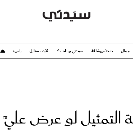
جمال
صحة ورشاقة
سيدتي وطفلك
لايف ستايل
بلس+
م
صحة ورشاقة
سيدتي وطفلك
بشرة
صحة
الحمل والولادة
ريحات
رشاقة و تغذية
مولودك
وعطور
أطفال ومراهقون
صحة الطفل
لتمثيل لو عرض عليَّ د
مجلة سيدتي
مناسبات X سيدتي
ديو
عن سيدتي
بخ سيدتي
فريق سيدتي