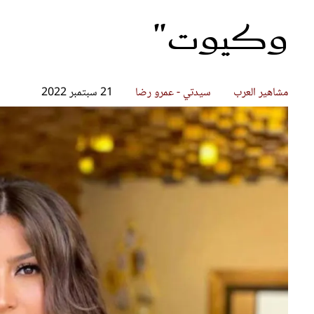
وكيوت"
قصص ملهمة
مق
شباب وبنات
ست
علاقات زوجية
تق
عر
مشاهير العرب
سيدتي - عمرو رضا
21 سبتمبر 2022