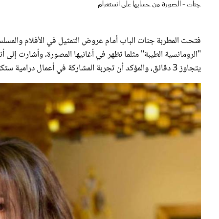
فتحت المطربة جنات الباب أمام عروض التمثيل في الأفلام والمسل
"الرومانسية الطيبة" مثلما تظهر في أغانيها المصورة، وأشارت إلى أنه
يتجاوز 3 دقائق، والمؤكد أن تجربة المشاركة في أعمال درامية ستكون أكثر تعقيداً.