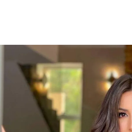
الات الرأي
تطبيقات سيدتي
ايل
دليل السفر
ارير
آخر الأخبار
وس سيدتي
مجلة سيد
غلاف رف