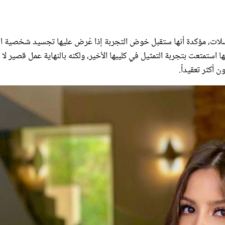
سلات، مؤكدة أنها ستقبل خوض التجربة إذا عُرض عليها تجسيد شخصية ال
ا استمتعت بتجربة التمثيل في كليبها الأخير، ولكنه بالنهاية عمل قصير لا