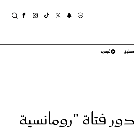
طبخ
فيديو
لايف ستايل
سياحة وسفر
منزل وديكور
تكنولوجيا
ور فتاة "رومانسية