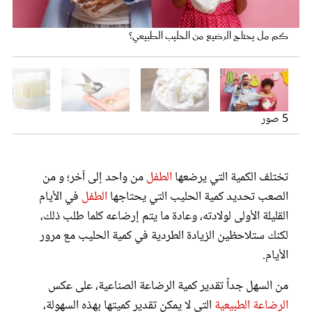
عروس سيدتي
كم مل يحتاج الرضيع من الحليب الطبيعي؟
كم مل يحتاج الرضيع من الحليب الطبيعي؟
يتغذون عن طريق الرضاعة الصناعية كميات أكبر
لا يحتاج الأطفال الرضع إلى كميات كبيرة من الحليب
تبلل الحفاض عدة مرات في اليوم
5 صور
تختلف الكمية التي يرضعها
الطفل
من واحد إلى آخر؛ و من
الصعب تحديد كمية الحليب التي يحتاجها
الطفل
في الأيام
مجلة سيدتي
القليلة الأولى لولادته، وعادة ما يتم إرضاعه كلما طلب ذلك،
لكنك ستلاحظين الزيادة الطردية في كمية الحليب مع مرور
غلاف رفمي
الأيام.
من السهل جداً تقدير كمية الرضاعة الصناعية، على عكس
الرضاعة الطبيعية
التي لا يمكن تقدير كميتها بهذه السهولة،