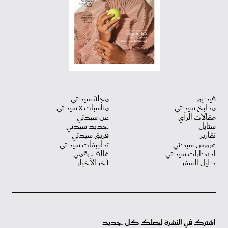
فيديو
مجلة سيدتي
مطبخ سيدتي
مناسبات X سيدتي
مقالات الرأي
عن سيدتي
ستايل
جديد سيدتي
تقارير
فريق سيدتي
عروس سيدتي
تطبيقات سيدتي
اصدارات سيدتي
غلاف رقمي
دليل السفر
آخر الأخبار
اشترك في النشرة ليصلك كل جديد