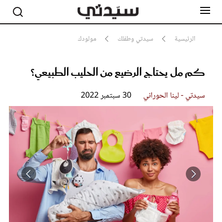
الرئيسية
سيدتي وطفلك
مولودك
كم مل يحتاج الرضيع من الحليب الطبيعي؟
مشاهير
أناقة
جمال
سيدتي - لينا الحوراني
30 سبتمبر 2022
صحة ورشاقة
سيدتي وطفلك
لايف ستايل
بلس+
فيديو
مطبخ سيدتي
مقالات الرأي
ستايل
تقارير