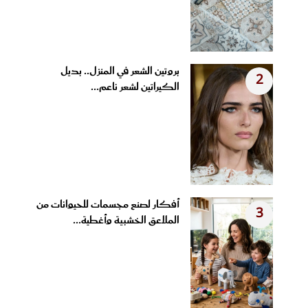
بروتين الشعر في المنزل.. بديل
2
الكيراتين لشعر ناعم...
أفكار لصنع مجسمات للحيوانات من
3
الملاعق الخشبية وأغطية...