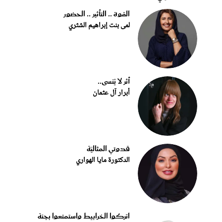
القوة .. التأثير .. الحضور
لمى بنت إبراهيم الشثري
أثر لا يُنسى..
أبرار آل عثمان
قدوتي المثاليّة
الدكتورة مايا الهواري
اتركوا الخرابيط واستمتعوا بجنة