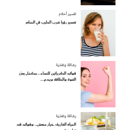
تفسير أحلام
تفسير رؤيا شرب الحليب في المنام
رشاقة وتغذية
فوائد الكرياتين للنساء.. مكمّل يعزّز
القوة والطاقة ويدع...
رشاقة وتغذية
المياه الغازية: خيار منعش.. وفوائد قد