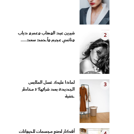
شيرين عبد الوهاب وعمرو دياب
2
ونانسي عجرم وأحمد سعد.....
لماذا عليك غسل الملابس
3
الجديدة بعد شرائها؟ 3 مخاطر
خفية
أفكار لصنع مجسمات للحيوانات
4
من الملاعق الخشبية وأغطية...