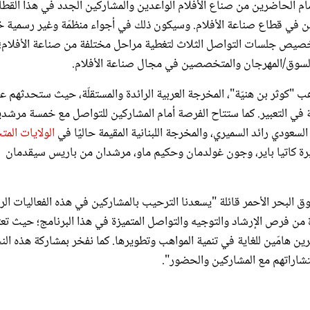
املين في قطاع صناعة الأفلام. وسيكون ذلك في أجواء منظمّة وغير رسمية 
ريعة والقصيرة لمدة 15 دقيقة. وسيتم تخصيص جلسات التواصل الثلاث لتغطية مراحل مختلفة من صناعة الأفل
ي السوق/المهرجان والمتخصصين في مجال صناعة الأفلام.
هب "كوثر بن هنيّة"، المخرجة العربية الرائدة والمستقلّة، حيث ستحدثهم ع
ة في التعبير. كما ستتاح الفرصة أمام المشاركين للتواصل مع خمسة مرشد
ودي رائد السميري، والمخرجة اللبنانية المقيمة حاليًا في
الولايات المت
قصيرة كاتيا باير، وجون غولدمان وحكيم ماو، مرشدان من باريس سيقدمان
البحر الأحمر قائلة "يسعدنا الترحيب بالمشاركين في هذه الفعاليات الرا
 من فرص الإرشاد والتوجيه والتواصل المتميزة في هذا البرنامج؛ حيث تعت
ن هامّين للغاية في تنمية المواهب وتطويرها. كما نفخر بمشاركة هذه الن
تشاراتهم مع المشاركين والحضور".