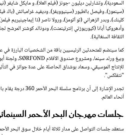
(سينموز)، وفيصل بالطيور (سينيوويفز)، وديفيد غرامباتش (باك فيل
كلينك)، وبدر الزهراني (تو آتومز)، ورولا ناصر (ذا إيماجينيريم فيل
وأدهروكيا أبانا (كيوريوزتي إنترتينمنت)، ودونالد كوشنر المرشح لجا
الثقافة السنغالية).
كما سينضم للمتحدثين الرئيسيين باقة من الشخصيات البارزة في عا
وبيغ ورلد سينما
للإنتاج الموسيقي، وسعاد بوشناق الحاصلة على عدة جوائز في الت
"نتفلكس".
تجدر الإشارة إلى أن ب
أنحاء العالم.
جلسات مهرجان البحر الأحمر السينمائ
ستعقد جلسات التواصل على مدار ثلاثة أيام خلال سوق البحر الأحمر
المواهب السينمائية الجديدة، كما ستتيح جلسات التواصل الفرصة أم