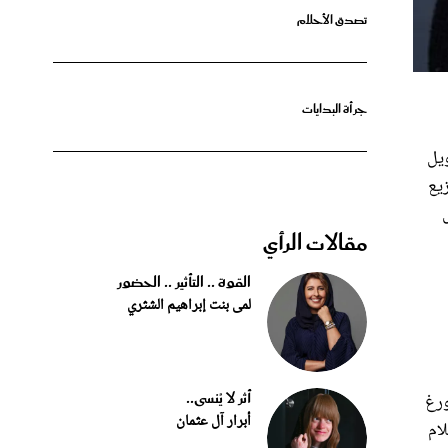
جرأة البدايات
مويل
يع
مقالات الرأي
القوة .. التأثير .. الحضور
لمى بنت إبراهيم الشثري
أثر لا يُنسى..
بورغ
أبرار آل عثمان
ام
جم