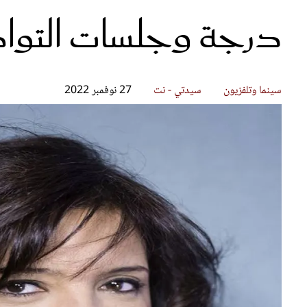
درجة وجلسات التواص
قصص ملهمة
مق
شباب وبنات
ست
علاقات زوجية
تق
عر
سينما وتلفزيون
سيدتي - نت
27 نوفمبر 2022