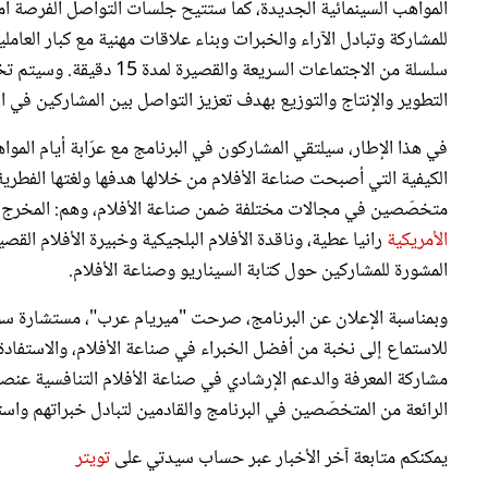
للمشاركة وتبادل الآراء والخبرات وبناء علاقات مهنية مع كبار الع
سلسلة من الاجتماعات الس
التطوير والإنتاج والتوزيع بهدف تعزيز التواصل بين المشاركين ف
في هذا الإطار، سيلتقي المشاركون في البرنامج مع عرّابة أيام الموا
الكيفية التي أصبحت صناعة الأفلام من خلالها هدفها ولغتها الفطري
متخصّصين في مجالات مختلفة ضمن صناعة الأفلام، وهم: المخرج السع
الأمريكية
رانيا عطية، وناقدة الأفلام البلجيكية وخبيرة الأفلام ال
المشورة للمشاركين حول كتابة السيناريو وصناعة الأفلام.
وبمناسبة الإعلان عن البرنامج، صرحت "ميريام عرب"، مستشارة سوق 
للاستماع إلى نخبة من أفضل الخبراء في صناعة الأفلام، والاستفادة
مشاركة المعرفة والدعم الإرشادي في صناعة الأفلام التنافسية عنصري
الرائعة من المتخصّصين في البرنامج والقادمين لتبادل خبراتهم واس
يمكنكم متابعة آخر الأخبار عبر حساب سيدتي على
تويتر