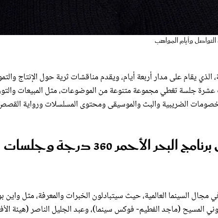
امج سلسلة البحر الأحمر 360 درجة، الذي يقام على مدار أربعة أيام، ويقدم مناقشات ثرية حول الإنتاج والت
ث عشرة جلسة تغطي مجموعة متنوعة من الموضوعات، مثل المبيعات والتوز
 والخصومات الضريبية والبث والموسيقى ومحتوى المسلسلات ورواية القصص
سوق البحر الأحمر يكشف عن تفاصيل برنامج البحر الأحمر 360 درجة وجلسات
5 متحدثًا من المتخصصين في مجال السينما العالمية، حيث سيتبادلون الخبرات والمعرفة، مثل واين 
ني المسيح (ماجد الفطيم- فوكس سينما)، وعبد الجليل الناصر (هيئة الأفل
(نيو ريجينسي)، وفينسون مارافل (ويلد بنش)، وكريم صفي الدين ومارون ن