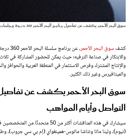
سوق البحر الأحمر يكشف عن تفاصيل برنامج البحر الأحمر 360 درجة وجلسات التواصل وأيام المواهب
كشف
سوق البحر الأحمر
، عن برن
والابتكار في صناعة الترفيه؛ حيث يمكن للحضور المشاركة في ثلا
والإنتاج المشترك وفرص الاستثمار في المنطقة العربية والحوافز
والميتافيرس وغير ذلك الكثير.
التواصل وأيام المواهب
سيشارك في هذه المناقشات أكثر من 0
(نيوم)، ولينا ماتا ونتاشا ماتوس-همينغواي (إم بي سي جروب)، وطو
السعودية)، وتشارلين ديليون -جونز (فيلم العلا)، و مايكل شايفر 