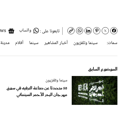
واتساب
Google News
تابعونا على :
سمات:
سينما وتلفزيون
أخبار المشاهير
سينما
أفلام
مدينة
الموضوع السابق
سينما وتلفزيون
50 متحدثا عن صناعة الترفيه في سوق
مهرجان البحر الأحمر السينمائي