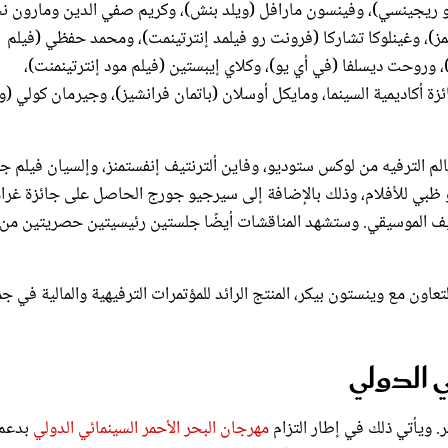
مز)، وغينلوكا تشاركا (فرونت رو فيلمد إنترتينمت)، ومحمد حفظي (فيلم
مز)، وروحت ديسلفا (في أي يو)، وكلاي إيبستين (فيلم مود إنترتينمنت)،
ئزة أكاديمية السينما، ومايكل أوسلان (باتمان فرانشيز)، وجيرمان كولي (و
لم الترفيه من لوكس ستوديو، وفاين ألترنتيف إنفستمنز، وإلسيان فيلم ج
، ومشروع صندوق الأفلام SØRFOND، ولجنة أبو ظبي للأفلام، وذلك بالإضافة إلى سيرجيو جورج الحاصل على جائزة غ
أليف الموسيقي. وستشهد المناقشات أيضًا جلستين رئيسيتين حصريتين من
رنامج سلسلة البحر الأحمر 360 درجة يقام بالتعاون مع وينستون بيكر، المنتج الرائد للمؤتمرات الترفيهية والمالية في 
ي الدولي
. ويأتي ذلك في إطار التزام
مهرجان البحر الأحمر السينمائي الدولي
بدعم
ام الحاضرين من صناع الأفلام الواعدين والمشاركين الجدد في هذا القطا