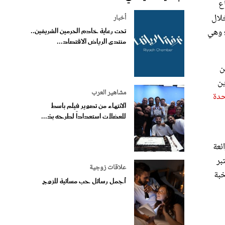
خلال
أخبار
ام؛ وهي
تحت رعاية خادم الحرمين الشريفين..
منتدى الرياض الاقتصاد...
ن
ين
مشاهير العرب
حدة
الانتهاء من تصوير فيلم باسط
للعضلات استعداداً لطرحه بدُ...
ئعة
بر
علاقات زوجية
خبة
أجمل رسائل حب مسائية للزوج