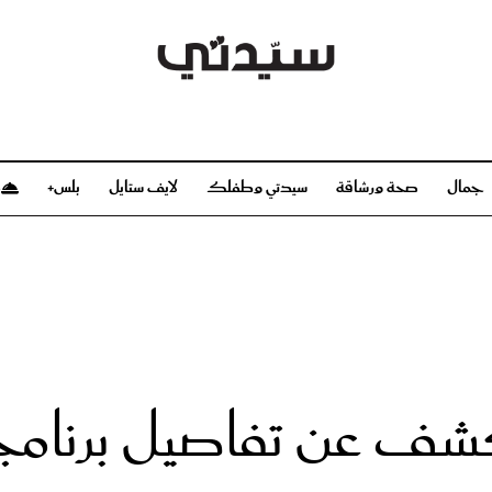
جمال
صحة ورشاقة
سيدتي وطفلك
لايف ستايل
بلس+
م
صحة ورشاقة
سيدتي وطفلك
بشرة
صحة
الحمل والولادة
ريحات
رشاقة و تغذية
مولودك
وعطور
أطفال ومراهقون
صحة الطفل
مجلة سيدتي
مناسبات X سيدتي
ديو
عن سيدتي
بخ سيدتي
فريق سيدتي