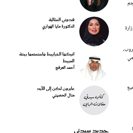
قدوتي المثاليّة
الدكتورة مايا الهواري
زارة
روب،
اتركوا الخرابيط واستمتعوا بجنة
رامي
العبيط
أحمد العرفج
جميع
عابرون لكن إلى الأبد
منال الحصيني
جديد سيدتي
ع