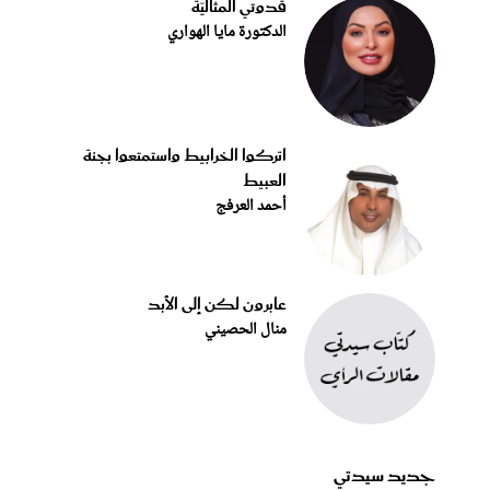
قدوتي المثاليّة
الدكتورة مايا الهواري
اتركوا الخرابيط واستمتعوا بجنة
العبيط
أحمد العرفج
عابرون لكن إلى الأبد
منال الحصيني
جديد سيدتي