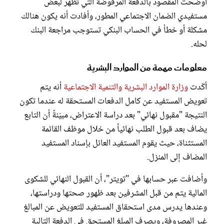
أوضحت المقصود بالدفعة المرفوضة التي تظهر لبعض
مستفيدي الضمان الاجتماعي المطور، وأفادت أنه يكون هنالك
مشكلة أو خطأ في الحساب البنكي تستوجب مراجعة البنك
لحله.
معلومات مهمة من الموارد البشرية
أكّدت
وزارة الموارد البشرية والتنمية الاجتماعية
أنه يتم
تعويض المستفيد عن كامل الدفعات المستحقة له عندما تكون
النتيجة "مقبول نهائي" بعد دراسة الاعتراض، مبيّنةً أن التابع
يضاف بعد قبول الطلب نهائياً من خلال موظف القائمة
المستثناة، حيث يقوم المستفيد العائل بإسناد المستفيد
المضاف إلى المنزل.
وأضافت عبر حسابها في "تويتر"، أن القبول النهائي للشكوى
المالية يتم من قبل المشرفين بعد ظهور صحتها ودراستها،
وعندها يدرس مدى استحقاق المستفيد للتعويض عن المبالغ
غير المصروفة، ويصرف المبلغ المستحق في الدفعة التالية