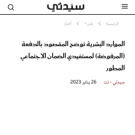
الرئيسية
بلس+
أخبار
الموارد البشرية توضح المقصود بالدفعة
مشاهير
أناقة
(المرفوضة) لمستفيدي الضمان الاجتماعي
جمال
صحة ورشاقة
المطور
سيدتي وطفلك
لايف ستايل
سيدتي - نت
26 يناير 2023
بلس+
فيديو
مطبخ سيدتي
مقالات الرأي
ستايل
تقارير