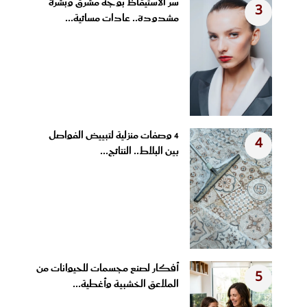
سر الاستيقاظ بوجه مشرق وبشرة
3
مشدودة.. عادات مسائية...
4 وصفات منزلية لتبييض الفواصل
4
بين البلاط.. النتائج...
أفكار لصنع مجسمات للحيوانات من
5
الملاعق الخشبية وأغطية...