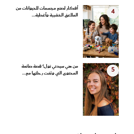
أفكار لصنع مجسمات للحيوانات من
4
الملاعق الخشبية وأغطية...
من هي سيدني تول؟ قصة صانعة
5
المحتوى التي وثقت رحلتها مع...