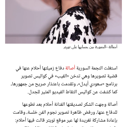
عروس سيدتي
أصالة -الصورة من حسابها على تويتر
استغلت النجمة السورية
أصالة
دفاع زميلتها أحلام عنها في
قضية تصويرها وهي تدخن «الفيب» في كواليس تصوير
برنامج «سعودي أيدل»، وتقدمت باعتذار صريح من جمهورها،
مجلة سيدتي
كما كشفت عن كواليس التقاط الفيديو المثير للجدل.
غلاف رفمي
أصالة وجهت الشكر لصديقتها الفنانة أحلام بعد تطوعها
للدفاع عنها، ورفض ظاهرة تصوير نجوم الفن خلسة، وقامت
بإعادة مشاركة تغريدة لها عبر موقع تويتر قالت فيها أحلام: