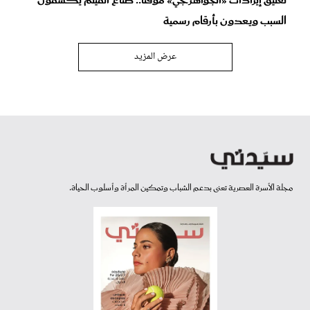
تعليق إيرادات «الجواهرجي» مؤقتًا.. صناع الفيلم يكشفون
السبب ويعدون بأرقام رسمية
عرض المزيد
مجلة الأسرة العصرية تعنى بدعم الشباب وتمكين المرأة وأسلوب الحياة.