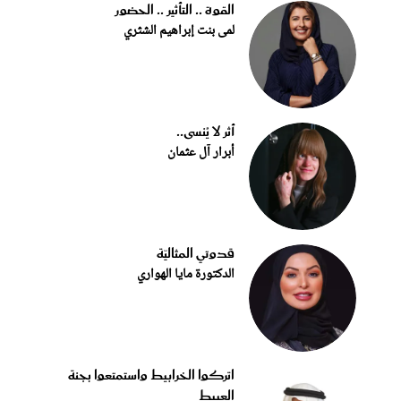
القوة .. التأثير .. الحضور
لمى بنت إبراهيم الشثري
أثر لا يُنسى..
أبرار آل عثمان
قدوتي المثاليّة
الدكتورة مايا الهواري
اتركوا الخرابيط واستمتعوا بجنة
العبيط