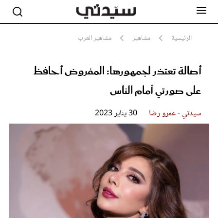
الرئيسية
مشاهير
مشاهير العرب
أصالة تعتذر لجمهورها: المفروض أحافظ
مشاهير
أناقة
على صورتي أمام الناس
جمال
صحة ورشاقة
سيدتي وطفلك
سيدتي - عمرو رضا
30 يناير 2023
لايف ستايل
بلس+
فيديو
مطبخ سيدتي
مقالات الرأي
ستايل
تقارير