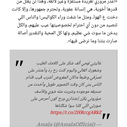
«اعذر مروري تغريدة مستفزة وغير لائقة، وهذا لن يقلل من
قدرها أخوية، هي إنسانة عفوية، وتحترم جمهورها، وإلا كانت
دخنت ع الهوا، ومثل ما شفت وراء الكواليس! والناس اللي
تتصيد من دون أي احترام لخصوصيتها عيب عليهم، والكل
يدخن ما سوت شي عظيم، ولها كل المحبة والتقدير أصالة
صارت بنتنا وما نرضى فيها».
غاليتي لومي ألف شكر على كلامك الطيّب
وشعورك الغالي واليوم كنت رح ردّ وأعتذر على
تصرّفي وطبعاً ماكان المفروض أشرب ڤيب قدّام
النّاس بسّ كان وقت التّصوير طويل وأخدت من
صديقه موجوده وشربت منّه شوي وللأسف
صوّروني بكرّر إعتذاري ورح كون أحرص على
صورتي الّلي كلنا سوا شكّلناها
https://t.co/2HRccgARkZ
— Assala (@AssalaOfficial)