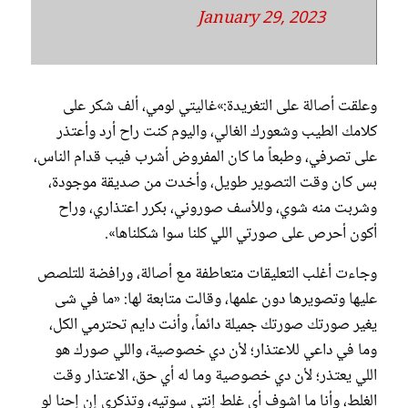
January 29, 2023
وعلقت أصالة على التغريدة:»غاليتي لومي، ألف شكر على
كلامك الطيب وشعورك الغالي، واليوم كنت راح أرد وأعتذر
على تصرفي، وطبعاً ما كان المفروض أشرب فيب قدام الناس،
بس كان وقت التصوير طويل، وأخدت من صديقة موجودة،
وشربت منه شوي، وللأسف صوروني، بكرر اعتذاري، وراح
أكون أحرص على صورتي اللي كلنا سوا شكلناها».
وجاءت أغلب التعليقات متعاطفة مع أصالة، ورافضة للتلصص
عليها وتصويرها دون علمها، وقالت متابعة لها: «ما في شى
يغير صورتك صورتك جميلة دائماً، وأنت دايم تحترمي الكل،
وما في داعي للاعتذار؛ لأن دي خصوصية، واللي صورك هو
اللي يعتذر؛ لأن دي خصوصية وما له أي حق، الاعتذار وقت
الغلط، وأنا ما اشوف أي غلط إنتي سوتيه، وتذكري إن إحنا لو