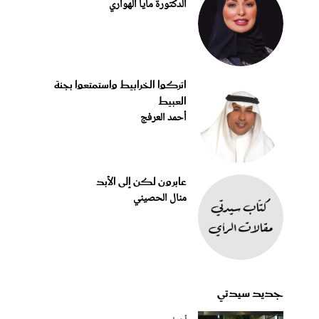
الدكتورة مايا الهواري
اتركوا الخرابيط واستمتعوا بجنة
العبيط
أحمد العرفج
عابرون لكن إلى الأبد
منال الحصيني
جديد سيدتي