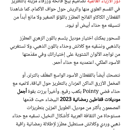
دور الأزياء العالمية
تصاميم بيج فاتحة وزرقاء مزيّنة بالتطريز
في القسم العلوي منها والريش حول حواف الأكمام، كما شاهدنا
القفطان الكاكاو الفاتح المطرّز باللؤلؤ الصغير ولا مانع أبداً من
تنسيقه مع حذاء أبيض أو نيود.
للسحور يمكنكِ اختيار موديل يتّسم باللون الزهري المطرّز
بالذهبي ونسّقيه مع كلاتش وحذاء باللون الذهبي، ولا تستغربي
من تواجد الألوان الشتوية على إختياراتكِ وفي مقدّمتها
الأسود الملكي، اعتمديه مع حذاء أحمر.
ننصحكِ أيضاً بالقفطان الأسود الواسع المغلّف بالترتر، أو
المخمل الأزرق الداكن المزدان بالتطريز حول الياقة، لائميه مع
حذاء فضي Pointy بكعب رفيع. وأخيراً برزت بقوة
أجمل
موديلات قفاطين رمضانية 2023
البيضاء حيث قدّمها
المصممون بأكثر من موديل، الطويل المزيّن بتطريزات
مستوحاة من الثقافة العربية كأشكال النخيل، نسقيه مع حذاء
ذهبي وردي وكلاتش مستطيل مطرّز لإطلالة رمضانية راقية