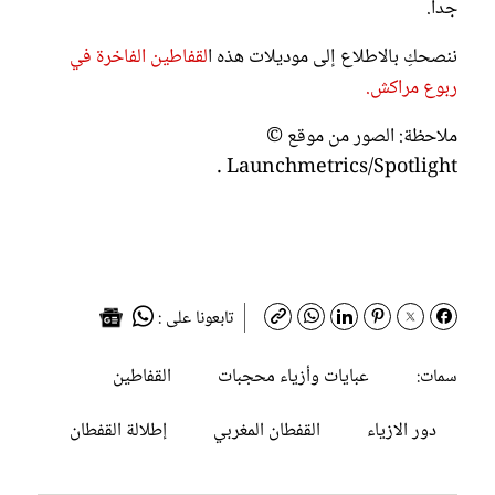
جداً.
ننصحكِ بالاطلاع إلى موديلات هذه ا
لقفاطين الفاخرة في
ربوع مراكش.
ملاحظة: الصور من موقع ©
Launchmetrics/Spotlight .
تابعونا على :
عبايات وأزياء محجبات
القفاطين
سمات:
دور الازياء
القفطان المغربي
إطلالة القفطان