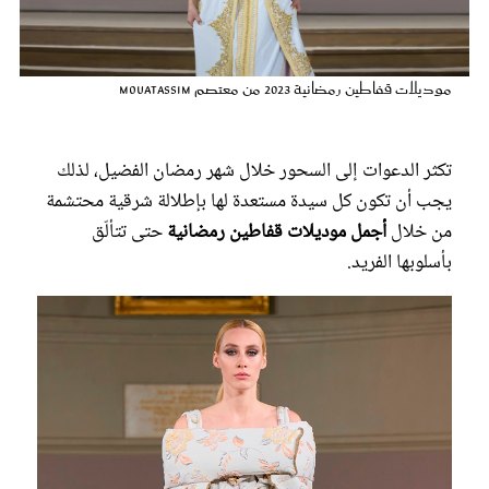
عروس سيدتي
موديلات قفاطين رمضانية 2023 من معتصم Mouatassim
تكثر الدعوات إلى السحور خلال شهر رمضان الفضيل، لذلك
يجب أن تكون كل سيدة مستعدة لها بإطلالة شرقية محتشمة
من خلال
أجمل موديلات قفاطين رمضانية
حتى تتألّق
بأسلوبها الفريد.
مجلة سيدتي
غلاف رفمي