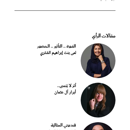
مقالات الرأي
القوة .. التأثير .. الحضور
لمى بنت إبراهيم الشثري
أثر لا يُنسى..
أبرار آل عثمان
قدوتي المثاليّة