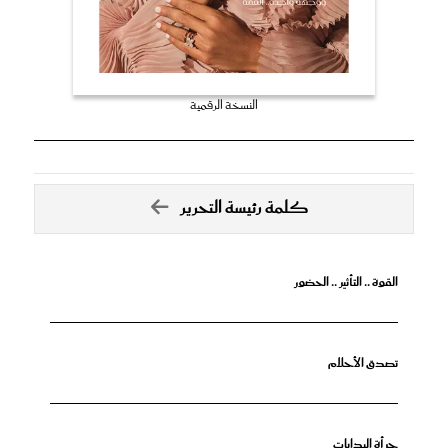
النسخة الرقمية
كلمة رئيسة التحرير
القوة .. التأثير .. الحضور
تصدق الأحلام
جرأة البدايات