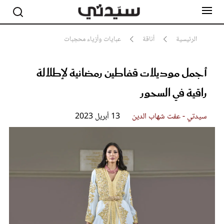
الرئيسية
أناقة
عبايات وأزياء محجبات
أجمل موديلات قفاطين رمضانية لإطلالة
مشاهير
أناقة
راقية في السحور
جمال
صحة ورشاقة
سيدتي وطفلك
سيدتي - عفت شهاب الدين
13 أبريل 2023
لايف ستايل
بلس+
فيديو
مطبخ سيدتي
مقالات الرأي
ستايل
تقارير