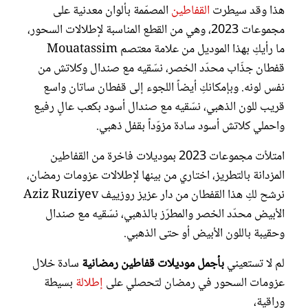
هذا وقد سيطرت
القفاطين
المصمّمة بألوان معدنية على
مجموعات 2023، وهي من القطع المناسبة لإطلالات السحور،
ما رأيكِ بهذا الموديل من علامة معتصم Mouatassim
قفطان جذّاب محدّد الخصر، نسّقيه مع صندال وكلاتش من
نفس لونه. وبإمكانكِ أيضاً اللجوء إلى قفطان ساتان واسع
قريب للون الذهبي، نسّقيه مع صندال أسود بكعب عالٍ رفيع
واحملي كلاتش أسود سادة مزوّداً بقفل ذهبي.
امتلأت مجموعات 2023 بموديلات فاخرة من القفاطين
المزدانة بالتطريز، اختاري من بينها لإطلالات عزومات رمضان،
نرشح لكِ هذا القفطان من دار عزيز روزييف Aziz Ruziyev
الأبيض محدّد الخصر والمطرّز بالذهبي، نسّقيه مع صندال
وحقيبة باللون الأبيض أو حتى الذهبي.
لم لا تستعيني
بأجمل موديلات قفاطين رمضانية
سادة خلال
عزومات السحور في رمضان لتحصلي على
إطلالة
بسيطة
وراقية،