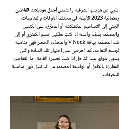
عبّري عن هويتكِ الشرقية واعتمدي
أجمل موديلات قفاطين
رمضانية 2023
الأنيقة في مختلف الأوقات والمناسبات،
الجئي إلى التصاميم المكشكشة أو المطرّزة على الكتفين
والمصمّمة بقصّة واسعة اذا كنتِ تملكين جسم الكمثري أو إلى
تلك المصمّمة بياقة V Neck والمحدّدة الخصر فهي مناسبة
لجسم التفاحة، كما احرصي على اختيار تلك السادة والتي
ينتهي طولها عند الكاحل اذا كنتِ قصيرة القامة. أما القفاطين
المطرّزة بالكامل أو الواسعة المصمّمة من الدانتيل فهي مناسبة
للنحيفات.