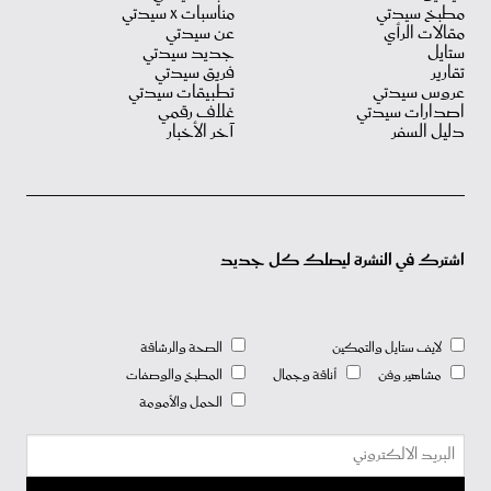
مطبخ سيدتي
مناسبات X سيدتي
مقالات الرأي
عن سيدتي
ستايل
جديد سيدتي
تقارير
فريق سيدتي
عروس سيدتي
تطبيقات سيدتي
اصدارات سيدتي
غلاف رقمي
دليل السفر
آخر الأخبار
اشترك في النشرة ليصلك كل جديد
لايف ستايل والتمكين
الصحة والرشاقة
مشاهير وفن
أناقة وجمال
المطبخ والوصفات
الحمل والأمومة