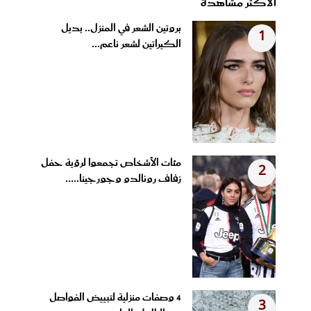
الأكثر مشاهدة
بروتين الشعر في المنزل.. بديل
1
الكيراتين لشعر ناعم...
مئات الأشخاص تجمعوا لرؤية حفل
2
زفاف رونالدو وجورجينا.....
4 وصفات منزلية لتبييض الفواصل
3