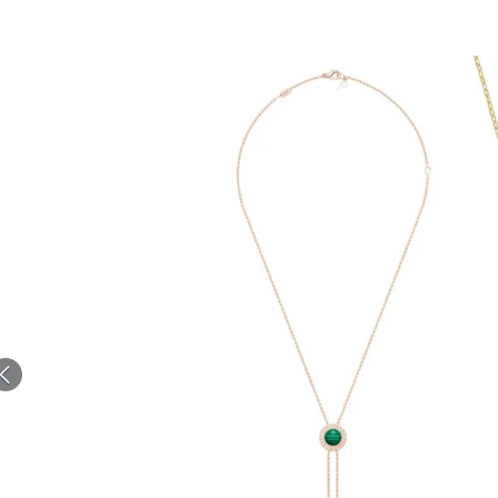
الات الرأي
تطبيقات سيدتي
ايل
دليل السفر
ارير
آخر الأخبار
وس سيدتي
مجلة سيد
غلاف رف