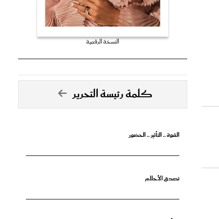
النسخة الرقمية
كلمة رئيسة التحرير
القوة .. التأثير .. الحضور
تصدق الأحلام
جرأة البدايات