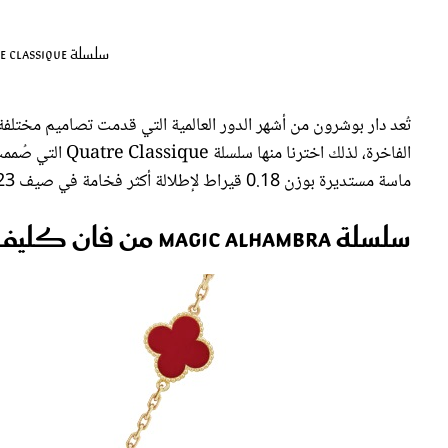
سلسلة Quatre Classique من بوشرون Boucheron
تُعد دار بوشرون من أشهر الدور العالمية التي قدمت تصاميم مختلفة لسلاسل Lariat مرصوفة بالذهب بألوا
ماسة مستديرة بوزن 0.18 قيراط لإطلالة أكثر فخامة في صيف 2023.
سلسلة Magic Alhambra من فان كليف أند أربلز Van Cleef & Arpels