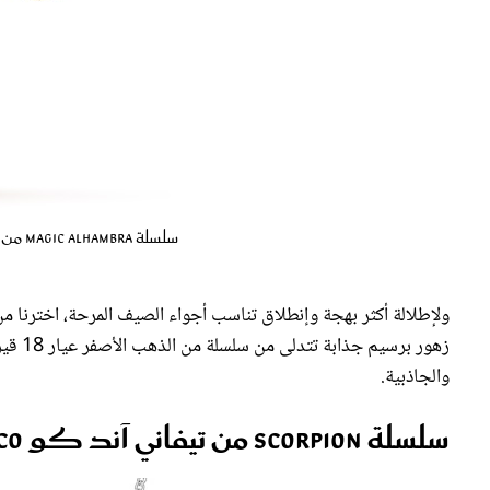
سلسلة Magic Alhambra من فان كليف أند أربلز Van Cleef & Arpels
زهور ب
والجاذبية.
سلسلة Scorpion من تيفاني آند كو Tiffany & Co