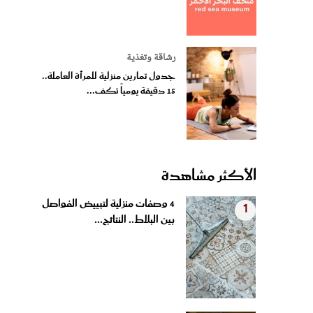
رشاقة وتغذية
جدول تمارين منزلية للمرأة العاملة..
15 دقيقة يومياً تكف...
الأكثر مشاهدة
4 وصفات منزلية لتبييض الفواصل
1
بين البلاط.. النتائج...
بروتين الشعر في المنزل.. بديل
2