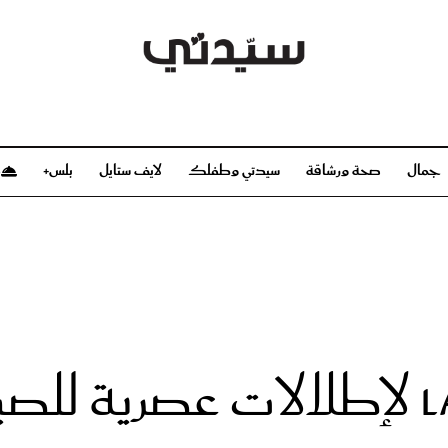
جمال
صحة ورشاقة
سيدتي وطفلك
لايف ستايل
بلس+
م
صحة ورشاقة
سيدتي وطفلك
بشرة
صحة
الحمل والولادة
ريحات
رشاقة و تغذية
مولودك
وعطور
أطفال ومراهقون
صحة الطفل
مجلة سيدتي
مناسبات X سيدتي
ديو
عن سيدتي
بخ سيدتي
فريق سيدتي