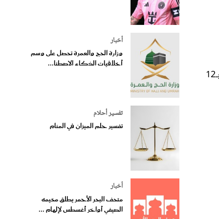
أخبار
وزارة الحج والعمرة تحصل على وسم
أخلاقيات الذكاء الاصطنا...
الفاخرة، لذلك اخترنا منها سلسلة Quatre Classique التي صُممت من الذهب الأصفر والأبيض والوردي عيار 18 قيراط، وجاءت مرصوفة بـ12
تفسير أحلام
تفسير حلم الميزان في المنام
أخبار
متحف البحر الأحمر يطلق مخيمه
الصيفي أواخر أغسطس لإلهام ...