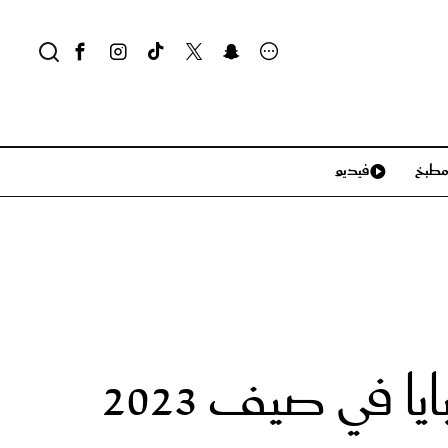
طبخ
فيديو
لايف ستايل
سياحة وسفر
منزل وديكور
تكنولوجيا