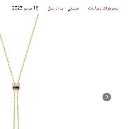
قصص ملهمة
مق
شباب وبنات
ست
علاقات زوجية
تق
عر