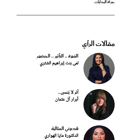
مقالات الرأي
القوة .. التأثير .. الحضور
لمى بنت إبراهيم الشثري
أثر لا يُنسى..
أبرار آل عثمان
قدوتي المثاليّة
الدكتورة مايا الهواري