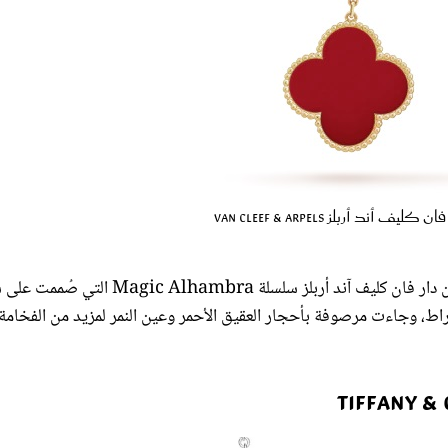
ولإطلالة أكثر بهجة وإنطلاق تناسب أجواء الصيف المرحة، اخترنا من دار فان كليف آند أربلز سلسلة Alhambra
رسيم جذابة تتدلى من سلسلة من الذهب الأصفر عيار 18 قيراط، وجاءت مرصوفة بأحجار العقيق الأحمر وعين النمر لمزيد من الفخامة