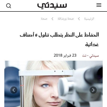
الرئيسية
صحة ورشاقة
صحة
الحفاظ على النظر يتطلب تناول 6 أصناف
مشاهير
أناقة
غذائية
جمال
صحة ورشاقة
سيدتي وطفلك
سيدتي - نت
23 فبراير 2018
لايف ستايل
بلس+
فيديو
مطبخ سيدتي
مقالات الرأي
ستايل
تقارير