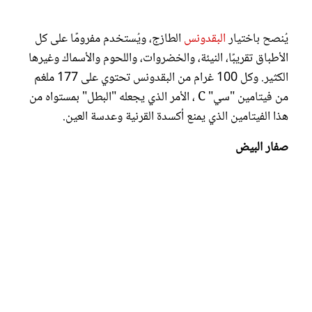
يُنصح باختيار
البقدونس
الطازج، ويُستخدم مفرومًا على كل
الأطباق تقريبًا، النيئة، والخضروات، واللحوم والأسماك وغيرها
الكثير. وكل 100 غرام من البقدونس تحتوي على 177 ملغم
من فيتامين "سي" C ، الأمر الذي يجعله "البطل" بمستواه من
هذا الفيتامين الذي يمنع أكسدة القرنية وعدسة العين.
صفار البيض