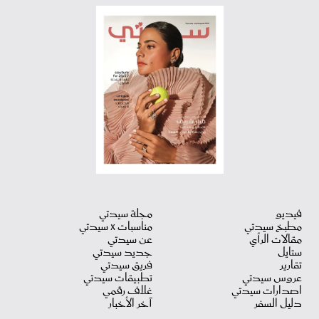
فيديو
مجلة سيدتي
مطبخ سيدتي
مناسبات X سيدتي
مقالات الرأي
عن سيدتي
ستايل
جديد سيدتي
تقارير
فريق سيدتي
عروس سيدتي
تطبيقات سيدتي
اصدارات سيدتي
غلاف رقمي
دليل السفر
آخر الأخبار