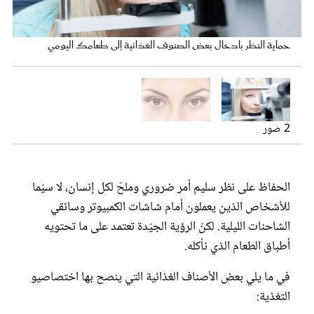
عروس سيدتي
حافظي على صحة عينيك بالطعام
حماية النظر بادخال بعض الصنوف الغذائية إلى طعامك اليومي
2 صور
الحفاظ على نظر سليم أمر ضروري وملحّ لكل إنسان، لا سيّما
للأشخاص الذين يعملون أمام شاشات الكمبيوتر وسائقي
مجلة سيدتي
الشاحنات الليلية. لكنّ الرؤية الجيّدة تعتمد على ما تحتويه
أطباق الطعام الذي نأكله.
غلاف رفمي
في ما يلي بعض الأصناف الغذائية التي ينصح بها اختصاصيو
التغذية: