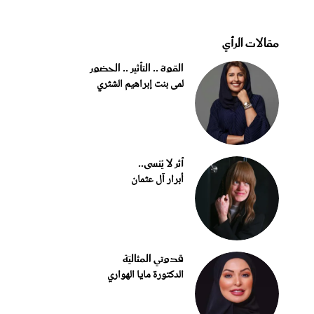
مقالات الرأي
القوة .. التأثير .. الحضور
لمى بنت إبراهيم الشثري
أثر لا يُنسى..
أبرار آل عثمان
قدوتي المثاليّة
الدكتورة مايا الهواري