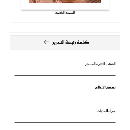
النسخة الرقمية
كلمة رئيسة التحرير
القوة .. التأثير .. الحضور
تصدق الأحلام
جرأة البدايات