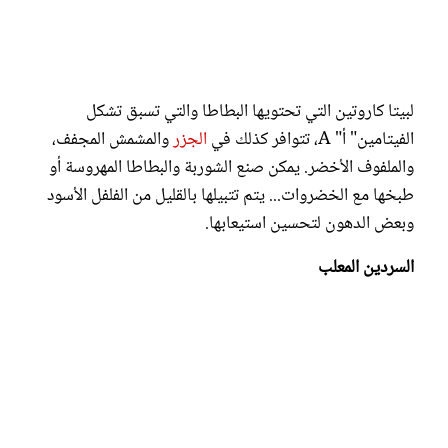
لبيتا كاروتين التي تحتويها البطاطا والتي تسبق تشكل
الفيتامين" أ" A، تتوافر كذلك في
الجزر
والمشمش المجفف،
والملفوف الأخضر. يمكن صنع الشوربة والبطاطا المهروسة أو
طبخها مع الخضروات... يتم تتبيلها بالقليل من الفلفل الأسود
وبعض الدهون لتحسين استيعابها.
السردين المعلب