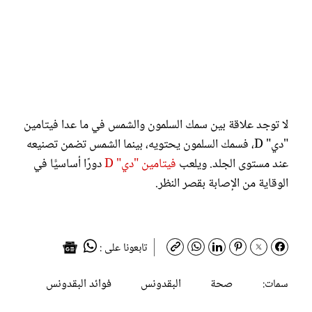
لا توجد علاقة بين سمك السلمون والشمس في ما عدا فيتامين
"دي" D، فسمك السلمون يحتويه، بينما الشمس تضمن تصنيعه
عند مستوى الجلد. ويلعب
فيتامين "دي" D
دورًا أساسيًّا في
الوقاية من الإصابة بقصر النظر.
تابعونا على :
صحة
البقدونس
فوائد البقدونس
سمات: