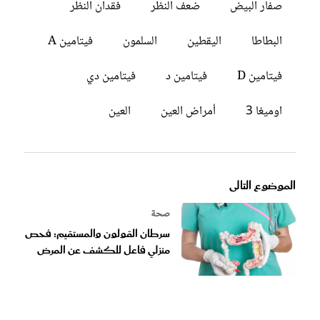
صفار البيض
ضعف النظر
فقدان النظر
البطاطا
اليقطين
السلمون
فيتامين A
فيتامين D
فيتامين د
فيتامين دي
اوميغا 3
أمراض العين
العين
الموضوع التالى
صحة
سرطان القولون والمستقيم: فحص
منزلي فاعل للكشف عن المرض